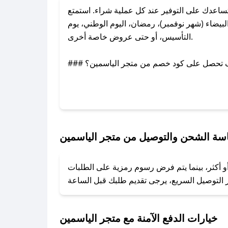
اعدك على التوفير عند كل عملية شراء. استمتع
يضاء (شهر نوفمبر)، رمضان، اليوم الوطني، يوم
التأسيس، أو حتى عروض خاصة أخرى.
### كيف تحصل على كود خصم من متجر الياسمين؟
بر تويتر أو البريد الإلكتروني لإضافته بسرعة.
### كيفية استخدام كود خصم متجر الياسمين؟
1. انسخ كود الخصم من تطبيق صحصح.
2. الصقه في خانة الدفع عند التسوق من متجر الياسمين.
سة الشحن والتوصيل من متجر الياسمين
### ماذا أفعل إذا لم يعمل كود الخصم؟
و أكثر، بينما يتم فرض رسوم رمزية على الطلبات
تروني، وسنقوم بحل المشكلة في أسرع وقت ممكن.
### ماذا أفعل إذا لم أجد كود خصم لمتجري المفضل؟
نعمل على توفير الكوبونات في أسرع وقت ممكن.
خيارات الدفع الآمنة مع متجر الياسمين