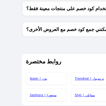
خدام كود خصم على منتجات معينة فقط؟
كنني جمع كود خصم مع العروض الأخرى؟
ما معنى كود خصم ؟
روابط مختصرة
كيف يمكنك استخدام كود الخصم؟
Trendyol | ترينديول
Noon | نون
 أحدث أكواد الخصم والعروض للمتاجر؟
Styli | ستايلي
Sephora | سيفورا