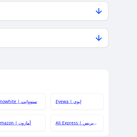
Eyewa | إيوي
Snowhite | سنووايت
Ali Express | علي إكسبريس
Amazon | أمازون