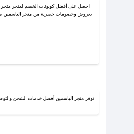
احصل على أفضل كوبونات الخصم لمتجر متجر ال
بعروض وخصومات حصرية من متجر الياسمين طوال ا
باستخدام تطبيق صحصح، يمكنك العثور بسهولة ع
توفر متجر الياسمين أفضل خدمات الشحن والتوصيل 
لا تقلق! يمكنك التواص
في 