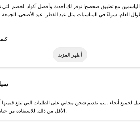
ياسمين مع تطبيق صحصح! نوفر لك أحدث وأفضل أكواد الخصم التي تس
لعام، سواءً في المناسبات مثل عيد الفطر، عيد الأضحى، الجمعة الب
لى كود خصم متجر الياسمين. وفي حال عدم توفر الكوبون، تواصل معنا ع
أظهر المزيد
سيا
لجميع أنحاء . يتم تقديم شحن مجاني على الطلبات التي تبلغ قيمتها أ
ل مع فريق دعم صحصح عبر الرسائل الخاصة على تويتر أو البريد الإلك
الأقل من ذلك. للاستفادة من خيار التوصيل السريع، يرجى تقديم طلبك قبل الساعة .
حال عدم توفر كوبونات لمتجرك المفضل، يمكنك مراسلتنا مباشرة وس