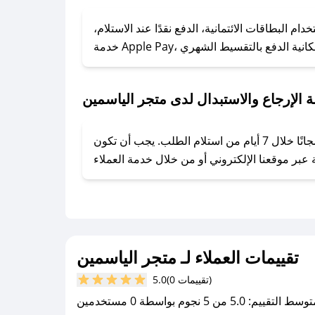
### كيف تحصل على كوبونات خصم حصرية من متجر الياسمين؟
ول على كوبونات وخصومات حصرية، قم بما يلي:
 البطاقات الائتمانية، الدفع نقدًا عند الاستلام،
- اضغط على أيقونة متابعة لمتجر متجر الياسمين في تطبيق صحصح.
- تابع حسابنا الرسمي على تويتر وقم بتفعيل زر التنبيهات.
- قم بتفعيل إشعارات تطبيق صحصح ليصلك كل جديد.
 الإرجاع والاستبدال لدى متجر الياسمين
يحرص متجر الياسمين على توفير تجربة تسوق آمنة ومريحة لعملائه، حيث يمكنك استرجاع أو استبدال المنتجات مجانًا خلال 7 أيام من استلام الطلب. يجب أن تكون
تقييمات العملاء لـ متجر الياسمين
(0 تقييمات)
5.0
سط التقييم: 5.0 من 5 نجوم بواسطة 0 مستخدمين