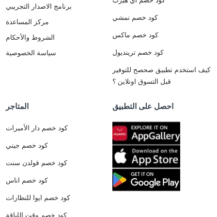
برنامج الاصدار التجريبي
كود خصم نمشي
مركز المساعدة
كود خصم ماكس
الشروط والأحكام
كود خصم ترينديول
سياسة الخصوصية
كيف استخدم تطبيق صحصح للتوفير
قبل التسوق اونلاين ؟
احصل على التطبيق
المتاجر
كود خصم دار الأميرات
كود خصم جيني
كود خصم قولدن سنت
كود خصم اناس
كود خصم ايوا للنظارات
كود خصم وقت اللياقة