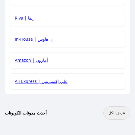
هل يمكنني جمع كود خصم مع العروض الأخرى؟
Riva | ريفا
In-House | إن هاوس
Amazon | أمازون
Ali Express | علي إكسبريس
أحدث مدونات الكوبونات
عرض الكل