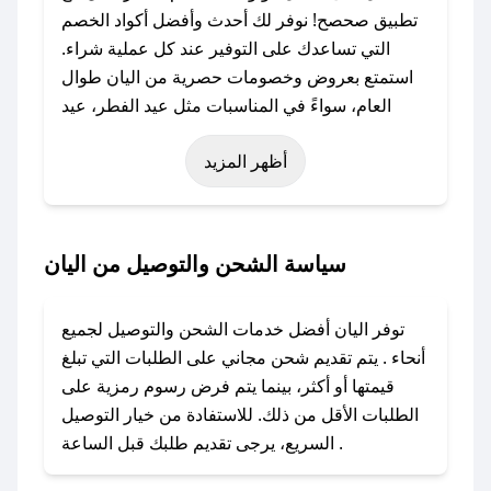
تطبيق صحصح! نوفر لك أحدث وأفضل أكواد الخصم
التي تساعدك على التوفير عند كل عملية شراء.
استمتع بعروض وخصومات حصرية من اليان طوال
العام، سواءً في المناسبات مثل عيد الفطر، عيد
الأضحى، الجمعة البيضاء (شهر نوفمبر)، رمضان،
أظهر المزيد
اليوم الوطني، يوم التأسيس، أو حتى عروض خاصة
أخرى.
### كيف تحصل على كود خصم من اليان؟
سياسة الشحن والتوصيل من اليان
باستخدام تطبيق صحصح، يمكنك العثور بسهولة على
كود خصم اليان. وفي حال عدم توفر الكوبون، تواصل
توفر اليان أفضل خدمات الشحن والتوصيل لجميع
معنا عبر تويتر أو البريد الإلكتروني لإضافته بسرعة.
أنحاء . يتم تقديم شحن مجاني على الطلبات التي تبلغ
قيمتها أو أكثر، بينما يتم فرض رسوم رمزية على
### كيفية استخدام كود خصم اليان؟
الطلبات الأقل من ذلك. للاستفادة من خيار التوصيل
1. انسخ كود الخصم من تطبيق صحصح.
السريع، يرجى تقديم طلبك قبل الساعة .
2. الصقه في خانة الدفع عند التسوق من اليان.