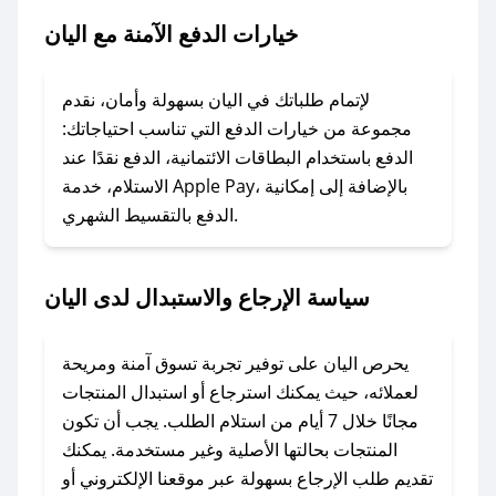
### ماذا أفعل إذا لم يعمل كود الخصم؟
خيارات الدفع الآمنة مع اليان
لا تقلق! يمكنك التواصل مع فريق دعم صحصح عبر
الرسائل الخاصة على تويتر أو البريد الإلكتروني،
وسنقوم بحل المشكلة في أسرع وقت ممكن.
لإتمام طلباتك في اليان بسهولة وأمان، نقدم
مجموعة من خيارات الدفع التي تناسب احتياجاتك:
### ماذا أفعل إذا لم أجد كود خصم لمتجري
الدفع باستخدام البطاقات الائتمانية، الدفع نقدًا عند
المفضل؟
الاستلام، خدمة Apple Pay، بالإضافة إلى إمكانية
الدفع بالتقسيط الشهري.
في حال عدم توفر كوبونات لمتجرك المفضل، يمكنك
مراسلتنا مباشرة وسنعمل على توفير الكوبونات في
أسرع وقت ممكن.
سياسة الإرجاع والاستبدال لدى اليان
### كيف تحصل على كوبونات خصم حصرية من
اليان؟
يحرص اليان على توفير تجربة تسوق آمنة ومريحة
للحصول على كوبونات وخصومات حصرية، قم بما
لعملائه، حيث يمكنك استرجاع أو استبدال المنتجات
يلي:
مجانًا خلال 7 أيام من استلام الطلب. يجب أن تكون
- اضغط على أيقونة متابعة لمتجر اليان في تطبيق
المنتجات بحالتها الأصلية وغير مستخدمة. يمكنك
صحصح.
تقديم طلب الإرجاع بسهولة عبر موقعنا الإلكتروني أو