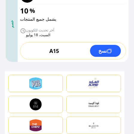
10
%
يشمل جميع المنتجات
خصم
آخر تحديث للكوبون
السبت، 18 يوليو
A15
نسخ