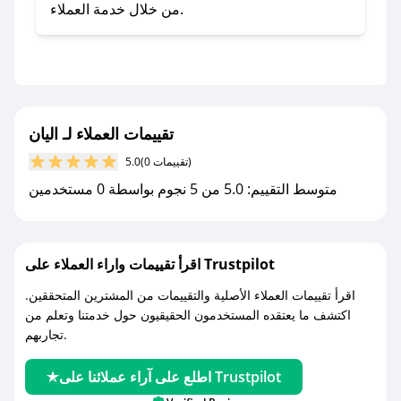
- تابع حسابنا الرسمي على تويتر وقم بتفعيل زر
من خلال خدمة العملاء.
التنبيهات.
- قم بتفعيل إشعارات تطبيق صحصح ليصلك كل
جديد.
مع صحصح، تسوق بذكاء ووفّر على كل مشترياتك مع
تقييمات العملاء لـ اليان
كوبونات خصم حصرية من اليان!
(0 تقييمات)
5.0
متوسط التقييم: 5.0 من 5 نجوم بواسطة 0 مستخدمين
اقرأ تقييمات واراء العملاء على Trustpilot
اقرأ تقييمات العملاء الأصلية والتقييمات من المشترين المتحققين.
اكتشف ما يعتقده المستخدمون الحقيقيون حول خدمتنا وتعلم من
تجاربهم.
اطلع على آراء عملائنا على Trustpilot