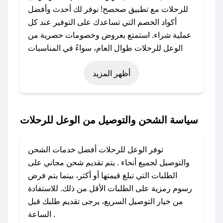
للرحلات مع تطبيق صحصح! نوفر لك أحدث وأفضل
أكواد الخصم التي تساعدك على التوفير عند كل
عملية شراء. استمتع بعروض وخصومات حصرية من
الوعل للرحلات طوال العام، سواءً في المناسبات
مثل عيد الفطر، عيد الأضحى، الجمعة البيضاء (شهر
أظهر المزيد
نوفمبر)، رمضان، اليوم الوطني، يوم التأسيس، أو
حتى عروض خاصة أخرى.
### كيف تحصل على كود خصم من الوعل
سياسة الشحن والتوصيل من الوعل للرحلات
للرحلات؟
باستخدام تطبيق صحصح، يمكنك العثور بسهولة على
توفر الوعل للرحلات أفضل خدمات الشحن
كود خصم الوعل للرحلات. وفي حال عدم توفر
والتوصيل لجميع أنحاء . يتم تقديم شحن مجاني على
الكوبون، تواصل معنا عبر تويتر أو البريد الإلكتروني
الطلبات التي تبلغ قيمتها أو أكثر، بينما يتم فرض
لإضافته بسرعة.
رسوم رمزية على الطلبات الأقل من ذلك. للاستفادة
من خيار التوصيل السريع، يرجى تقديم طلبك قبل
### كيفية استخدام كود خصم الوعل للرحلات؟
الساعة .
1. انسخ كود الخصم من تطبيق صحصح.