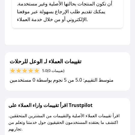
يلي:
أن تكون المنتجات بحالتها الأصلية وغير مستخدمة.
- اضغط على أيقونة متابعة لمتجر الوعل للرحلات في
يمكنك تقديم طلب الإرجاع بسهولة عبر موقعنا
تطبيق صحصح.
الإلكتروني أو من خلال خدمة العملاء.
- تابع حسابنا الرسمي على تويتر وقم بتفعيل زر
التنبيهات.
- قم بتفعيل إشعارات تطبيق صحصح ليصلك كل
جديد.
تقييمات العملاء لـ الوعل للرحلات
مع صحصح، تسوق بذكاء ووفّر على كل مشترياتك مع
(0 تقييمات)
5.0
كوبونات خصم حصرية من الوعل للرحلات!
متوسط التقييم: 5.0 من 5 نجوم بواسطة 0 مستخدمين
اقرأ تقييمات واراء العملاء على Trustpilot
اقرأ تقييمات العملاء الأصلية والتقييمات من المشترين المتحققين.
اكتشف ما يعتقده المستخدمون الحقيقيون حول خدمتنا وتعلم من
تجاربهم.