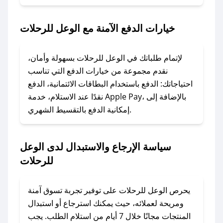
2. الصقه في خانة الدفع عند التسوق من الوعل
للرحلات.
خيارات الدفع الآمنة مع الوعل للرحلات
### ماذا أفعل إذا لم يعمل كود الخصم؟
لا تقلق! يمكنك التواصل مع فريق دعم صحصح عبر
لإتمام طلباتك في الوعل للرحلات بسهولة وأمان،
الرسائل الخاصة على تويتر أو البريد الإلكتروني،
نقدم مجموعة من خيارات الدفع التي تناسب
وسنقوم بحل المشكلة في أسرع وقت ممكن.
احتياجاتك: الدفع باستخدام البطاقات الائتمانية، الدفع
نقدًا عند الاستلام، خدمة Apple Pay، بالإضافة إلى
إمكانية الدفع بالتقسيط الشهري.
### ماذا أفعل إذا لم أجد كود خصم لمتجري
المفضل؟
في حال عدم توفر كوبونات لمتجرك المفضل، يمكنك
سياسة الإرجاع والاستبدال لدى الوعل
مراسلتنا مباشرة وسنعمل على توفير الكوبونات في
للرحلات
أسرع وقت ممكن.
### كيف تحصل على كوبونات خصم حصرية من
يحرص الوعل للرحلات على توفير تجربة تسوق آمنة
الوعل للرحلات؟
ومريحة لعملائه، حيث يمكنك استرجاع أو استبدال
للحصول على كوبونات وخصومات حصرية، قم بما
المنتجات مجانًا خلال 7 أيام من استلام الطلب. يجب