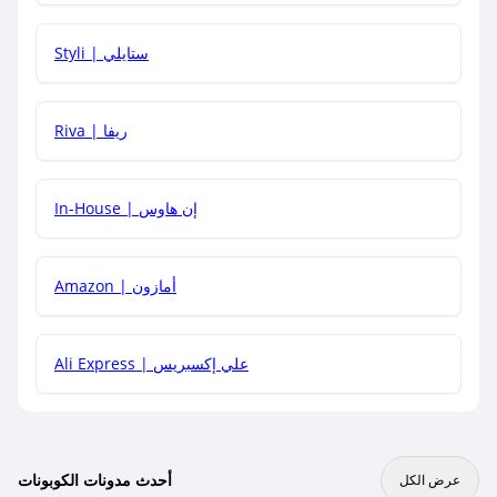
هل يمكنني استخدام كود خصم على منتجات معينة فقط؟
Styli | ستايلي
هل يمكنني جمع كود خصم مع العروض الأخرى؟
Riva | ريفا
In-House | إن هاوس
Amazon | أمازون
Ali Express | علي إكسبريس
أحدث مدونات الكوبونات
عرض الكل