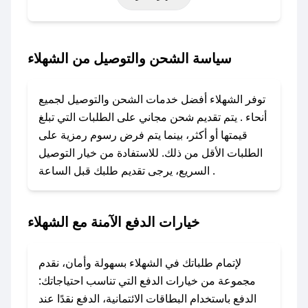
أخرى.
### كيف تحصل على كود خصم من الشهلاء؟
سياسة الشحن والتوصيل من الشهلاء
باستخدام تطبيق صحصح، يمكنك العثور بسهولة على
كود خصم الشهلاء. وفي حال عدم توفر الكوبون،
توفر الشهلاء أفضل خدمات الشحن والتوصيل لجميع
تواصل معنا عبر تويتر أو البريد الإلكتروني لإضافته
أنحاء . يتم تقديم شحن مجاني على الطلبات التي تبلغ
بسرعة.
قيمتها أو أكثر، بينما يتم فرض رسوم رمزية على
الطلبات الأقل من ذلك. للاستفادة من خيار التوصيل
### كيفية استخدام كود خصم الشهلاء؟
السريع، يرجى تقديم طلبك قبل الساعة .
1. انسخ كود الخصم من تطبيق صحصح.
2. الصقه في خانة الدفع عند التسوق من الشهلاء.
خيارات الدفع الآمنة مع الشهلاء
### ماذا أفعل إذا لم يعمل كود الخصم؟
لا تقلق! يمكنك التواصل مع فريق دعم صحصح عبر
الرسائل الخاصة على تويتر أو البريد الإلكتروني،
لإتمام طلباتك في الشهلاء بسهولة وأمان، نقدم
وسنقوم بحل المشكلة في أسرع وقت ممكن.
مجموعة من خيارات الدفع التي تناسب احتياجاتك:
الدفع باستخدام البطاقات الائتمانية، الدفع نقدًا عند