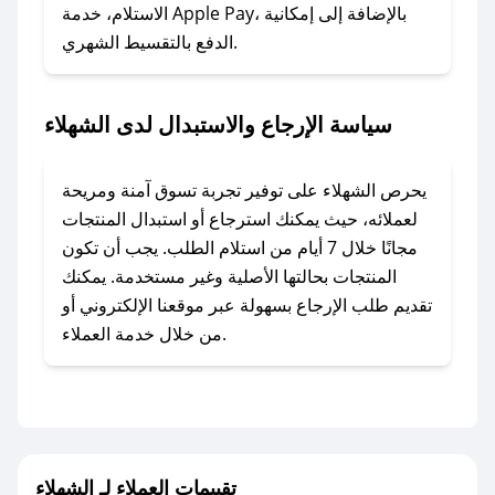
### ماذا أفعل إذا لم أجد كود خصم لمتجري
الاستلام، خدمة Apple Pay، بالإضافة إلى إمكانية
الدفع بالتقسيط الشهري.
المفضل؟
في حال عدم توفر كوبونات لمتجرك المفضل، يمكنك
مراسلتنا مباشرة وسنعمل على توفير الكوبونات في
سياسة الإرجاع والاستبدال لدى الشهلاء
أسرع وقت ممكن.
### كيف تحصل على كوبونات خصم حصرية من
يحرص الشهلاء على توفير تجربة تسوق آمنة ومريحة
الشهلاء؟
لعملائه، حيث يمكنك استرجاع أو استبدال المنتجات
للحصول على كوبونات وخصومات حصرية، قم بما
مجانًا خلال 7 أيام من استلام الطلب. يجب أن تكون
يلي:
المنتجات بحالتها الأصلية وغير مستخدمة. يمكنك
- اضغط على أيقونة متابعة لمتجر الشهلاء في تطبيق
تقديم طلب الإرجاع بسهولة عبر موقعنا الإلكتروني أو
صحصح.
من خلال خدمة العملاء.
- تابع حسابنا الرسمي على تويتر وقم بتفعيل زر
التنبيهات.
- قم بتفعيل إشعارات تطبيق صحصح ليصلك كل
جديد.
تقييمات العملاء لـ الشهلاء