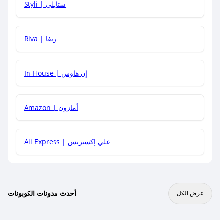
Styli | ستايلي
هل يمكنني جمع كود خصم مع العروض الأخرى؟
Riva | ريفا
In-House | إن هاوس
Amazon | أمازون
Ali Express | علي إكسبريس
أحدث مدونات الكوبونات
عرض الكل