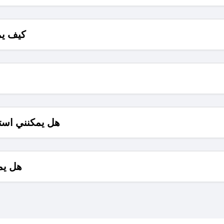
كيف يم
هل يمكنني است
هل يم