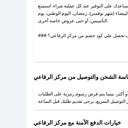
اعدك على التوفير عند كل عملية شراء. استمتع
يضاء (شهر نوفمبر)، رمضان، اليوم الوطني، يوم
التأسيس، أو حتى عروض خاصة أخرى.
### كيف تحصل على كود خصم من مركز الرفاعي؟
بر تويتر أو البريد الإلكتروني لإضافته بسرعة.
### كيفية استخدام كود خصم مركز الرفاعي؟
1. انسخ كود الخصم من تطبيق صحصح.
2. الصقه في خانة الدفع عند التسوق من مركز الرفاعي.
سة الشحن والتوصيل من مركز الرفاعي
### ماذا أفعل إذا لم يعمل كود الخصم؟
و أكثر، بينما يتم فرض رسوم رمزية على الطلبات
تروني، وسنقوم بحل المشكلة في أسرع وقت ممكن.
### ماذا أفعل إذا لم أجد كود خصم لمتجري المفضل؟
نعمل على توفير الكوبونات في أسرع وقت ممكن.
خيارات الدفع الآمنة مع مركز الرفاعي