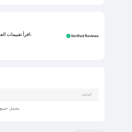
اقرأ تقييمات العملاء الأصلية والتقييمات من المشترين المتحققين. اكتشف ما يعتقده المستخدمون الحقيقيون حول خدمتنا وتعلم من تجاربهم.
Verified Reviews
الوصف
يشمل جميع 