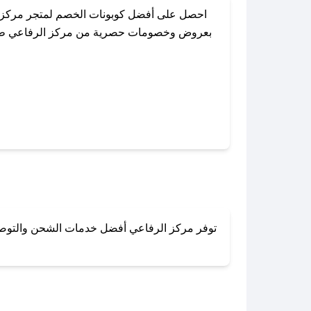
احصل على أفضل كوبونات الخصم لمتجر مركز ا
بعروض وخصومات حصرية من مركز الرفاعي طوال ا
باستخدام تطبيق صحصح، يمكنك العثور بسهولة 
توفر مركز الرفاعي أفضل خدمات الشحن والتوصيل ل
لا تقلق! يمكنك التواص
في 