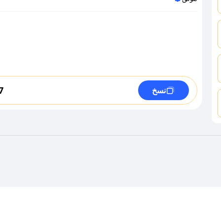
7
نسخ