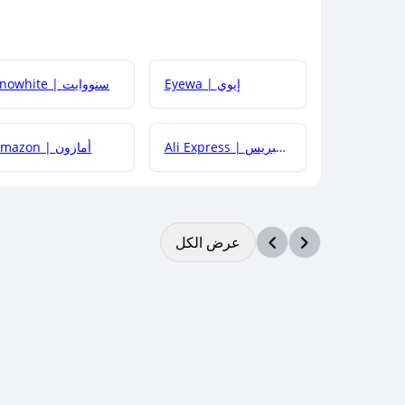
Eyewa | إيوي
Snowhite | سنووايت
Ali Express | علي إكسبريس
Amazon | أمازون
عرض الكل