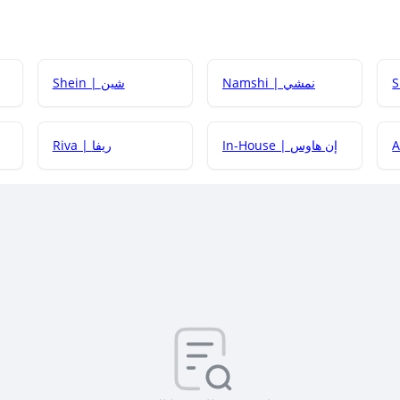
Namshi | نمشي
Shein | شين
كيف أحصل على
In-House | إن هاوس
Riva | ريفا
كيف أحصل على
كيف يم