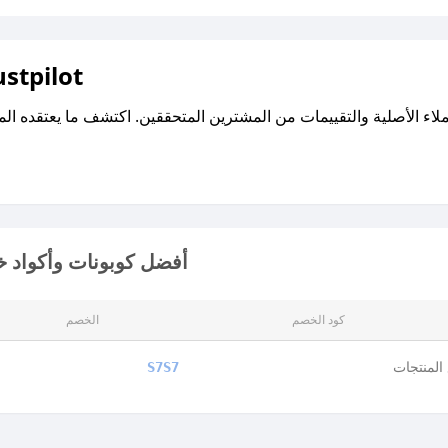
اقرأ تقييمات واراء العملاء ع
أفضل كوبونات وأكواد خ
كود الخصم
الخصم
المنتجات
S7S7