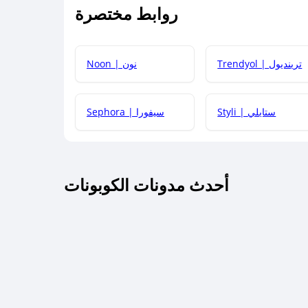
روابط مختصرة
كيف يمكنك استخدام كود الخصم؟
Trendyol | ترينديول
Noon | نون
 أحدث أكواد الخصم والعروض للمتاجر؟
Styli | ستايلي
Sephora | سيفورا
كم مدة صلاحية كود الخصم؟
أحدث مدونات الكوبونات
 توصيل مجاني أو بدون رسوم الشحن ؟
كنني معرفة إذا كان كود الخصم لا يعمل؟