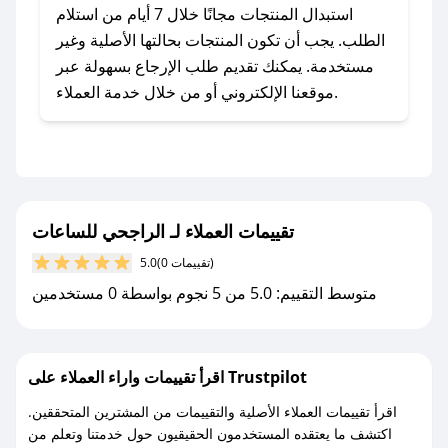
يلي:
استبدال المنتجات مجانًا خلال 7 أيام من استلام
- اضغط على أيقونة متابعة لمتجر الراجحي للساعات
الطلب. يجب أن تكون المنتجات بحالتها الأصلية وغير
في تطبيق صحصح.
مستخدمة. يمكنك تقديم طلب الإرجاع بسهولة عبر
- تابع حسابنا الرسمي على تويتر وقم بتفعيل زر
موقعنا الإلكتروني أو من خلال خدمة العملاء.
التنبيهات.
- قم بتفعيل إشعارات تطبيق صحصح ليصلك كل
جديد.
مع صحصح، تسوق بذكاء ووفّر على كل مشترياتك مع
تقييمات العملاء لـ الراجحي للساعات
كوبونات خصم حصرية من الراجحي للساعات!
(0 تقييمات)
5.0
متوسط التقييم: 5.0 من 5 نجوم بواسطة 0 مستخدمين
اقرأ تقييمات واراء العملاء على Trustpilot
اقرأ تقييمات العملاء الأصلية والتقييمات من المشترين المتحققين.
اكتشف ما يعتقده المستخدمون الحقيقيون حول خدمتنا وتعلم من