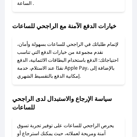
الساعة .
2. الصقه في خانة الدفع عند التسوق من الراجحي
للساعات.
خيارات الدفع الآمنة مع الراجحي للساعات
### ماذا أفعل إذا لم يعمل كود الخصم؟
لا تقلق! يمكنك التواصل مع فريق دعم صحصح عبر
الرسائل الخاصة على تويتر أو البريد الإلكتروني،
لإتمام طلباتك في الراجحي للساعات بسهولة وأمان،
وسنقوم بحل المشكلة في أسرع وقت ممكن.
نقدم مجموعة من خيارات الدفع التي تناسب
احتياجاتك: الدفع باستخدام البطاقات الائتمانية، الدفع
### ماذا أفعل إذا لم أجد كود خصم لمتجري
نقدًا عند الاستلام، خدمة Apple Pay، بالإضافة إلى
المفضل؟
إمكانية الدفع بالتقسيط الشهري.
في حال عدم توفر كوبونات لمتجرك المفضل، يمكنك
مراسلتنا مباشرة وسنعمل على توفير الكوبونات في
سياسة الإرجاع والاستبدال لدى الراجحي
أسرع وقت ممكن.
للساعات
### كيف تحصل على كوبونات خصم حصرية من
الراجحي للساعات؟
يحرص الراجحي للساعات على توفير تجربة تسوق
للحصول على كوبونات وخصومات حصرية، قم بما
آمنة ومريحة لعملائه، حيث يمكنك استرجاع أو