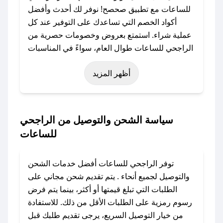
للساعات مع تطبيق صحصح! نوفر لك أحدث وأفضل
أكواد الخصم التي تساعدك على التوفير عند كل
عملية شراء. استمتع بعروض وخصومات حصرية من
الراجحي للساعات طوال العام، سواءً في المناسبات
مثل عيد الفطر، عيد الأضحى، الجمعة البيضاء (شهر
أظهر المزيد
نوفمبر)، رمضان، اليوم الوطني، يوم التأسيس، أو
حتى عروض خاصة أخرى.
### كيف تحصل على كود خصم من الراجحي
سياسة الشحن والتوصيل من الراجحي
للساعات؟
للساعات
باستخدام تطبيق صحصح، يمكنك العثور بسهولة على
كود خصم الراجحي للساعات. وفي حال عدم توفر
توفر الراجحي للساعات أفضل خدمات الشحن
الكوبون، تواصل معنا عبر تويتر أو البريد الإلكتروني
والتوصيل لجميع أنحاء . يتم تقديم شحن مجاني على
لإضافته بسرعة.
الطلبات التي تبلغ قيمتها أو أكثر، بينما يتم فرض
رسوم رمزية على الطلبات الأقل من ذلك. للاستفادة
### كيفية استخدام كود خصم الراجحي للساعات؟
من خيار التوصيل السريع، يرجى تقديم طلبك قبل
1. انسخ كود الخصم من تطبيق صحصح.