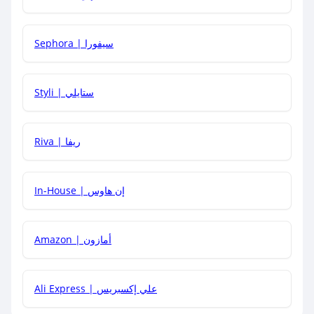
كيف أحصل على أقوى كود خصم؟
Sephora | سيفورا
هل يمكنني استخدام كود خصم على منتجات معينة فقط؟
Styli | ستايلي
هل يمكنني جمع كود خصم مع العروض الأخرى؟
Riva | ريفا
In-House | إن هاوس
Amazon | أمازون
Ali Express | علي إكسبريس