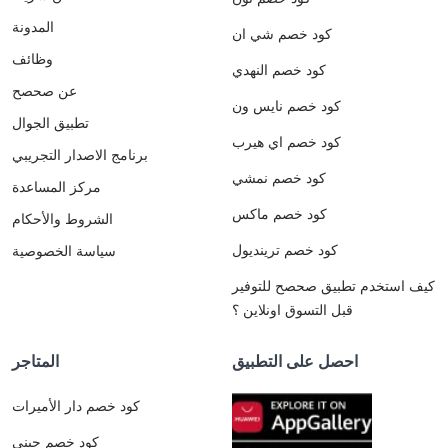
المدونة
كود خصم شي ان
وظائف
كود خصم النهدي
عن صحصح
كود خصم نايس ون
تطبيق الجوال
كود خصم اي هيرب
برنامج الاصدار التجريبي
كود خصم نمشي
مركز المساعدة
كود خصم ماكس
الشروط والأحكام
كود خصم ترينديول
سياسة الخصوصية
كيف استخدم تطبيق صحصح للتوفير
قبل التسوق اونلاين ؟
احصل على التطبيق
المتاجر
كود خصم دار الأميرات
كود خصم جيني