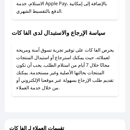
### ماذا أفعل إذا لم أجد كود خصم لمتجري
الاستلام، خدمة Apple Pay، بالإضافة إلى إمكانية
الدفع بالتقسيط الشهري.
المفضل؟
في حال عدم توفر كوبونات لمتجرك المفضل، يمكنك
مراسلتنا مباشرة وسنعمل على توفير الكوبونات في
سياسة الإرجاع والاستبدال لدى الفا كات
أسرع وقت ممكن.
### كيف تحصل على كوبونات خصم حصرية من الفا
يحرص الفا كات على توفير تجربة تسوق آمنة ومريحة
كات؟
لعملائه، حيث يمكنك استرجاع أو استبدال المنتجات
للحصول على كوبونات وخصومات حصرية، قم بما
مجانًا خلال 7 أيام من استلام الطلب. يجب أن تكون
يلي:
المنتجات بحالتها الأصلية وغير مستخدمة. يمكنك
- اضغط على أيقونة متابعة لمتجر الفا كات في تطبيق
تقديم طلب الإرجاع بسهولة عبر موقعنا الإلكتروني أو
صحصح.
من خلال خدمة العملاء.
- تابع حسابنا الرسمي على تويتر وقم بتفعيل زر
التنبيهات.
- قم بتفعيل إشعارات تطبيق صحصح ليصلك كل
جديد.
تقييمات العملاء لـ الفا كات