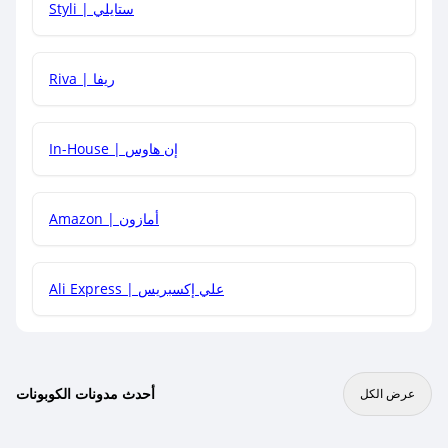
Styli | ستايلي
هل يمكنني جمع كود خصم مع العروض الأخرى؟
Riva | ريفا
In-House | إن هاوس
Amazon | أمازون
Ali Express | علي إكسبريس
أحدث مدونات الكوبونات
عرض الكل