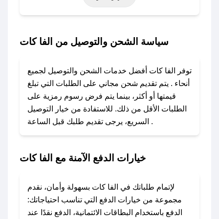
خاصة أخرى.
### كيف تحصل على كود خصم من الفا كات؟
سياسة الشحن والتوصيل من الفا كات
باستخدام تطبيق صحصح، يمكنك العثور بسهولة على
كود خصم الفا كات. وفي حال عدم توفر الكوبون،
توفر الفا كات أفضل خدمات الشحن والتوصيل لجميع
تواصل معنا عبر تويتر أو البريد الإلكتروني لإضافته
أنحاء . يتم تقديم شحن مجاني على الطلبات التي تبلغ
بسرعة.
قيمتها أو أكثر، بينما يتم فرض رسوم رمزية على
الطلبات الأقل من ذلك. للاستفادة من خيار التوصيل
### كيفية استخدام كود خصم الفا كات؟
السريع، يرجى تقديم طلبك قبل الساعة .
1. انسخ كود الخصم من تطبيق صحصح.
2. الصقه في خانة الدفع عند التسوق من الفا كات.
خيارات الدفع الآمنة مع الفا كات
### ماذا أفعل إذا لم يعمل كود الخصم؟
لا تقلق! يمكنك التواصل مع فريق دعم صحصح عبر
الرسائل الخاصة على تويتر أو البريد الإلكتروني،
لإتمام طلباتك في الفا كات بسهولة وأمان، نقدم
وسنقوم بحل المشكلة في أسرع وقت ممكن.
مجموعة من خيارات الدفع التي تناسب احتياجاتك:
الدفع باستخدام البطاقات الائتمانية، الدفع نقدًا عند