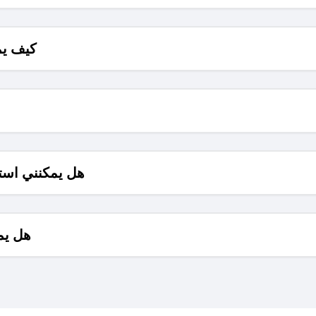
كيف يم
هل يمكنني است
هل يم