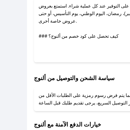
لى التوفير عند كل عملية شراء. استمتع بعروض
ر)، رمضان، اليوم الوطني، يوم التأسيس، أو حتى
عروض خاصة أخرى.
### كيف تحصل على كود خصم من ألنوج؟
عبر تويتر أو البريد الإلكتروني لإضافته بسرعة.
### كيفية استخدام كود خصم ألنوج؟
1. انسخ كود الخصم من تطبيق صحصح.
2. الصقه في خانة الدفع عند التسوق من ألنوج.
سياسة الشحن والتوصيل من ألنوج
### ماذا أفعل إذا لم يعمل كود الخصم؟
بينما يتم فرض رسوم رمزية على الطلبات الأقل من
تروني، وسنقوم بحل المشكلة في أسرع وقت ممكن.
### ماذا أفعل إذا لم أجد كود خصم لمتجري المفضل؟
نعمل على توفير الكوبونات في أسرع وقت ممكن.
خيارات الدفع الآمنة مع ألنوج