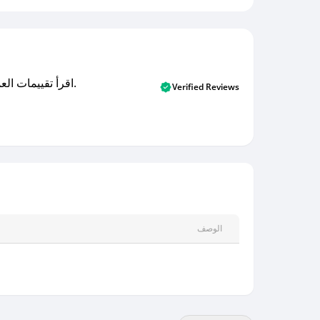
اقرأ تقييمات العملاء الأصلية والتقييمات من المشترين المتحققين. اكتشف ما يعتقده المستخدمون الحقيقيون حول خدمتنا وتعلم من تجاربهم.
Verified Reviews
الوصف