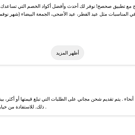
 مع تطبيق صحصح! نوفر لك أحدث وأفضل أكواد الخصم التي تساعدك ع
 المناسبات مثل عيد الفطر، عيد الأضحى، الجمعة البيضاء (شهر نوفمب
 بسهولة على كود خصم ألنوج. وفي حال عدم توفر الكوبون، تواصل معنا 
أظهر المزيد
حاء . يتم تقديم شحن مجاني على الطلبات التي تبلغ قيمتها أو أكثر، 
ل مع فريق دعم صحصح عبر الرسائل الخاصة على تويتر أو البريد الإلك
ذلك. للاستفادة من خيار التوصيل السريع، يرجى تقديم طلبك قبل الساعة .
حال عدم توفر كوبونات لمتجرك المفضل، يمكنك مراسلتنا مباشرة وس