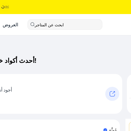
العروض
ابحث عن المتاجر
أحدث أكواد خصم ألنوج كود خصم حصري لـ ألنوج الآن!
أجود أ
مُوثَّق