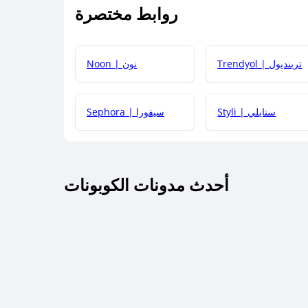
روابط مختصرة
كيف يمكنك استخدام كود الخصم؟
Trendyol | ترينديول
Noon | نون
 أحدث أكواد الخصم والعروض للمتاجر؟
Styli | ستايلي
Sephora | سيفورا
كم مدة صلاحية كود الخصم؟
أحدث مدونات الكوبونات
 توصيل مجاني أو بدون رسوم الشحن ؟
كنني معرفة إذا كان كود الخصم لا يعمل؟