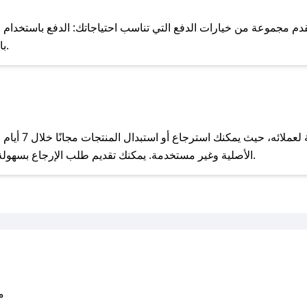
للحص
 مجموعة من خيارات الدفع التي تناسب احتياجاتك: الدفع باستخدام البطاقات
Pay، بالإضافة إلى إمكانية الدفع بالتقسيط الشهري.
مع صحصح، تسوق بذكاء ووفّر على كل مشترياتك مع كوبونات خصم حصرية من ألنوج!
يحرص ألنوج على 
الأصلية وغير مستخدمة. يمكنك تقديم طلب الإرجاع بسهولة عبر موقعنا الإلكتروني أو من خلال خدمة العملاء.
متو