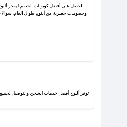
احصل على أفضل كوبونات الخصم لمتجر ألنوج
وخصومات حصرية من ألنوج طوال العام، سواءً في
باستخدام تطبيق صحصح، يمكنك العثور
توفر ألنوج أفضل خدمات الشحن والتوصيل لجميع أن
لا تقلق! يمكنك التواص
في 