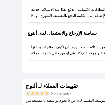
### كيف تحصل على كوبونات خصم حصرية من ألنوج؟
ول على كوبونات وخصومات حصرية، قم بما يلي:
 الائتمانية، الدفع نقدًا عند الاستلام، خدمة Apple
- اضغط على أيقونة متابعة لمتجر ألنوج في تطبيق صحصح.
- تابع حسابنا الرسمي على تويتر وقم بتفعيل زر التنبيهات.
- قم بتفعيل إشعارات تطبيق صحصح ليصلك كل جديد.
سياسة الإرجاع والاستبدال لدى ألنوج
توفير تجربة تسوق آمنة ومريحة لعملائه، حيث يمكنك استرجاع أو استبدال المنتجات مجانًا خلال 7 أيام من استلام الطلب. يجب أن تكون المنتجات بحالتها
تقييمات العملاء لـ ألنوج
(0 تقييمات)
5.0
سط التقييم: 5.0 من 5 نجوم بواسطة 0 مستخدمين