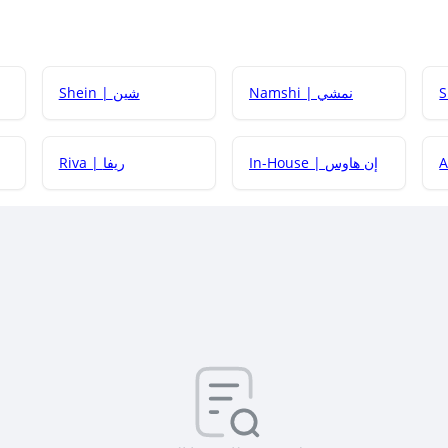
Namshi | نمشي
Shein | شين
كيف أحصل على
In-House | إن هاوس
Riva | ريفا
كيف أحصل على
كيف يم