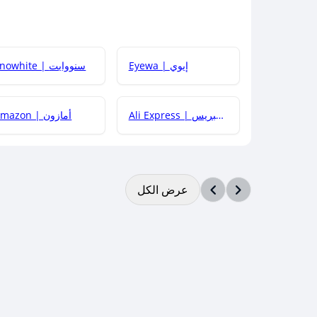
Eyewa | إيوي
Snowhite | سنووايت
Ali Express | علي إكسبريس
Amazon | أمازون
عرض الكل