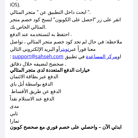
iOS).
ابحث داخل التطبيق عن " متجر المثالي ".
انقر على زر “احصل على الكوبون” لنسخ كود خصم متجر
المثالي الخاص بك.
احتفظ به لتستخدمه عند الدفع .
ملاحظة: في حال لم تجد كود خصم متجر المثالي ، تواصل
معنا فوراً عبر
تويتر
أو البريد الإلكتروني التالي
او
مركز المساعدة
في تطبيق
support@sahseh.com
:
صحصح لنضيفه خلال دقائق .
خيارات الدفع المتعددة لدى متجر المثالي
الدفع عبر بطاقة الائتمان
الدفع بواسطة أبل باي
الدفع عن طريق الأقساط
الدفع عند الاستلام نقداً
مدى
تابي
تمارا
ابدئي الآن – واحصلي على خصم فوري مع صحصح كوبون