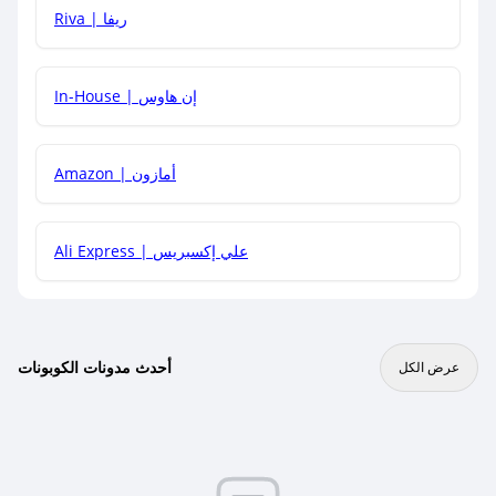
هل يمكنني جمع كود خصم مع العروض الأخرى؟
Riva | ريفا
In-House | إن هاوس
Amazon | أمازون
Ali Express | علي إكسبريس
أحدث مدونات الكوبونات
عرض الكل