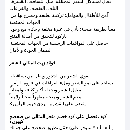
فعال لمشاكل الشعر المختلفة: مثل التساقط، القشرة،
التلف، التقصف والفراغات
آمن للأطفال والحوامل: تركيبة لطيفة ومصرح بها من
الجهات المختصة
معبأ بطريقة صحية: يأتي في عبوة مغلقة بإحكام مع وجود
باركود للتحقق من أصالة المنتج
حاصل على الموافقات الرسمية من الجهات المختصة
لضمان الجودة والأمان
فوائد زيت المثالي للشعر
يقوي الشعر من الجذور ويقلل من تساقطه
يساعد على نمو الشعر وملء الفراغات في فروة الرأس
يطيل الشعر ويجعله أكثر كثافة ولمعاناً
ينعم الشعر ويمنحه مظهراً صحياً ولامعاً
8 يقضي على القشرة ويهدئ فروة الرأس
كيف تحصل على كود خصم متجر المثالي من صحصح
كوبون؟
حمّل تطبيق صحصح على جوالك (متوفر على Android و