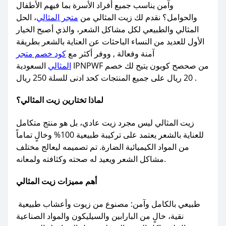
وآمن يناسب جميع أفراد الأسرة بما فيهم الأطفال
والحوامل؟ نقدم لك زيت المثالي من
متجر المثالي
، الحل
المثالي والطبيعي لكل مشاكل الشعر، والذي أصبح الخيار
الأول للعديد من النساء الباحثات عن العناية بالشعر بطريقة
آمنة وفعالة , ووفر أكثر مع
كود خصم متجر
المثالي
السعودية IPNPWF من صحصح كوبون يتيح لك خصم
20 ريال على جميع المنتجات كحد ادنى للسلة 250 ريال .
لماذا تختارين زيت المثالي؟
زيت المثالي ليس مجرد زيت عادي، بل هو منتج متكامل
للعناية بالشعر يعتمد على تركيبة طبيعية 100% وخالٍ تماماً
من المواد الكيميائية الضارة. تم تصميمه ليعالج مختلف
مشاكل الشعر ويعيد له صحته وكثافته ولمعانه.
أهم مميزات زيت المثالي
طبيعي بالكامل وآمن: مصنوع من زيوت وأعشاب طبيعية
نقية، خالٍ من البارابين والسيليكون والمواد الصناعية