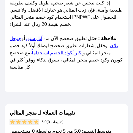
إذا كنتِ تبحثين عن شعر صحي، طويل وكثيف بطريقة
طبيعية وآمنة، فإن زيت المثالي هو خيارك الأفضل. ولا تنسي
استخدام كود خصم متجر المثالي IPNPWF للحصول على
خصم بقيمة 20 ريال عند الشراء.
ملاحظة :
حمّل تطبيق صحصح الآن من
آبل ستور
أو
جوجل
بلاي
وفعّل إشعارات تطبيق صحصح ليصلك أولاً كود خصم
متجر المثالي و
اكثر أكواد الخصم استخداماً
،مع صحصح
كوبون وكود خصم متجر المثالي ، تسوق بذكاء ووفر أكثر في
كل مناسبة !
تقييمات العملاء لـ متجر المثالي
(0 تقييمات)
5.0
متوسط التقييم: 5.0 من 5 نجوم بواسطة 0 مستخدمين