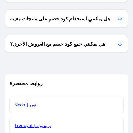
هل يمكنني استخدام كود خصم على منتجات معينة
فقط؟
هل يمكنني جمع كود خصم مع العروض الأخرى؟
ما معنى كود خصم ؟
روابط مختصرة
كيف يمكنك استخدام كود الخصم؟
Noon | نون
كيف أحصل على أحدث أكواد الخصم والعروض للمتاجر؟
Trendyol | ترينديول