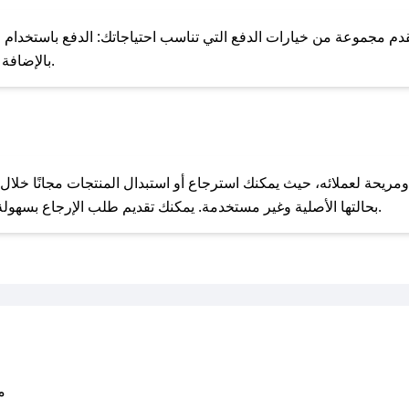
للحص
دم مجموعة من خيارات الدفع التي تناسب احتياجاتك: الدفع باستخدام البط
Apple Pay، بالإضافة إلى إمكانية الدفع بالتقسيط الشهري.
مع صحصح، تسوق بذكاء ووفّر على كل مشترياتك مع كوبونات خصم حصرية من المنتور!
بحالتها الأصلية وغير مستخدمة. يمكنك تقديم طلب الإرجاع بسهولة عبر موقعنا الإلكتروني أو من خلال خدمة العملاء.
متو