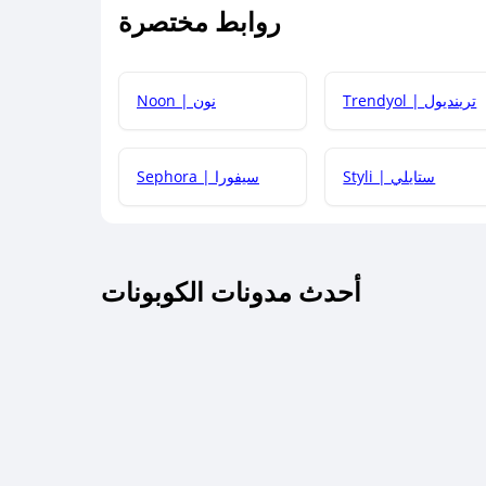
روابط مختصرة
كيف يمكنك استخدام كود الخصم؟
Trendyol | ترينديول
Noon | نون
 أحدث أكواد الخصم والعروض للمتاجر؟
Styli | ستايلي
Sephora | سيفورا
كم مدة صلاحية كود الخصم؟
أحدث مدونات الكوبونات
 توصيل مجاني أو بدون رسوم الشحن ؟
كنني معرفة إذا كان كود الخصم لا يعمل؟