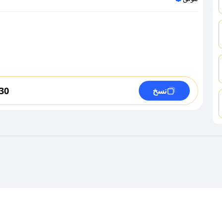
30
نسخ