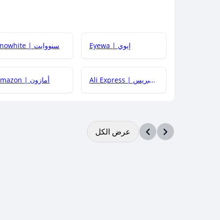
Eyewa | إيوي
Snowhite | سنووايت
Ali Express | علي إكسبريس
Amazon | أمازون
عرض الكل