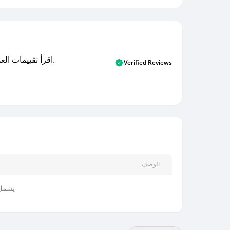
اقرأ تقييمات العملاء الأصلية والتقييمات من المشترين المتحققين. اكتشف ما يعتقده المستخدمون الحقيقيون حول خدمتنا وتعلم من تجاربهم.
Verified Reviews
الوصف
يشمل 