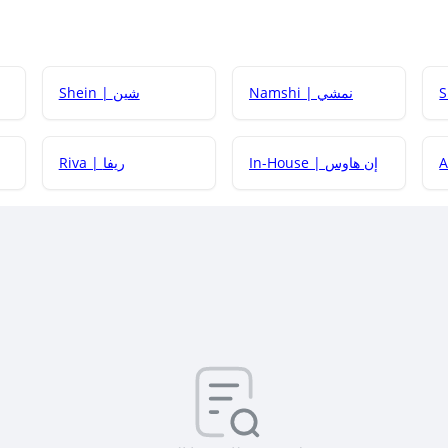
Namshi | نمشي
Shein | شين
كيف أحصل على
In-House | إن هاوس
Riva | ريفا
كيف أحصل على
كيف يم