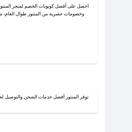
احصل على أفضل كوبونات الخصم لمتجر المنتور
وخصومات حصرية من المنتور طوال العام، سواء
باستخدام تطبيق صحصح، يمكنك العثور ب
توفر المنتور أفضل خدمات الشحن والتوصيل لجميع
لا تقلق! يمكنك التواص
في 