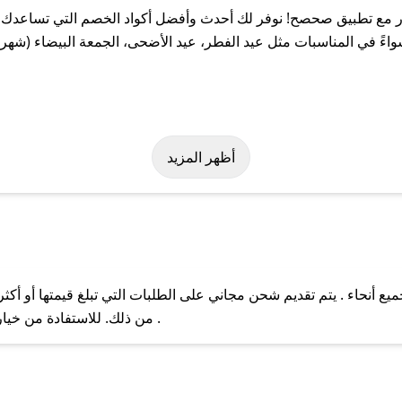
 مع تطبيق صحصح! نوفر لك أحدث وأفضل أكواد الخصم التي تساعدك ع
ً في المناسبات مثل عيد الفطر، عيد الأضحى، الجمعة البيضاء (شهر ن
سهولة على كود خصم المنتور. وفي حال عدم توفر الكوبون، تواصل معنا 
أظهر المزيد
 أنحاء . يتم تقديم شحن مجاني على الطلبات التي تبلغ قيمتها أو أكث
ل مع فريق دعم صحصح عبر الرسائل الخاصة على تويتر أو البريد الإلك
من ذلك. للاستفادة من خيار التوصيل السريع، يرجى تقديم طلبك قبل الساعة .
حال عدم توفر كوبونات لمتجرك المفضل، يمكنك مراسلتنا مباشرة وس