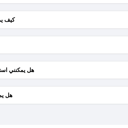
كيف يم
هل يمكنني است
هل يم