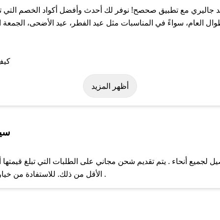
جاليري مع تطبيق صحصح! نوفر لك أحدث وأفضل أكواد الخصم التي تس
لعام، سواءً في المناسبات مثل عيد الفطر، عيد الأضحى، الجمعة الب
لى كود خصم الماجد جاليري. وفي حال عدم توفر الكوبون، تواصل معنا ع
أظهر المزيد
سيا
لجميع أنحاء . يتم تقديم شحن مجاني على الطلبات التي تبلغ قيمتها أ
ل مع فريق دعم صحصح عبر الرسائل الخاصة على تويتر أو البريد الإلك
الأقل من ذلك. للاستفادة من خيار التوصيل السريع، يرجى تقديم طلبك قبل الساعة .
حال عدم توفر كوبونات لمتجرك المفضل، يمكنك مراسلتنا مباشرة وس