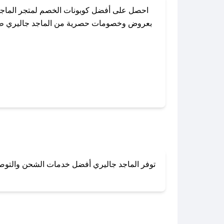
احصل على أفضل كوبونات الخصم لمتجر الماجد 
بعروض وخصومات حصرية من الماجد جاليري طوال ا
باستخدام تطبيق صحصح، يمكنك العثور بسهولة ع
توفر الماجد جاليري أفضل خدمات الشحن والتوصيل 
لا تقلق! يمكنك التواص
في 