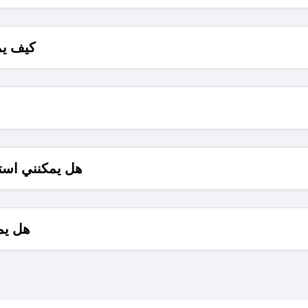
كيف يم
هل يمكنني است
هل يم