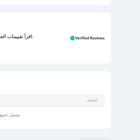
اقرأ تقييمات العملاء الأصلية والتقييمات من المشترين المتحققين. اكتشف ما يعتقده المستخدمون الحقيقيون حول خدمتنا وتعلم من تجاربهم.
Verified Reviews
الوصف
يشمل جميع 