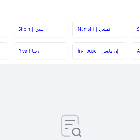
Namshi | نمشي
Shein | شين
كيف أحصل على
In-House | إن هاوس
Riva | ريفا
كيف أحصل على
كيف يم