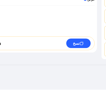
h
نسخ