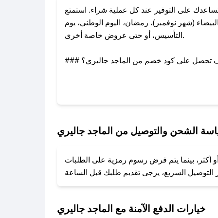
اعدك على التوفير عند كل عملية شراء. استمتع
يضاء (شهر نوفمبر)، رمضان، اليوم الوطني، يوم
التأسيس، أو حتى عروض خاصة أخرى.
### كيف تحصل على كود خصم من الماجد جاليري؟
بر تويتر أو البريد الإلكتروني لإضافته بسرعة.
### كيفية استخدام كود خصم الماجد جاليري؟
1. انسخ كود الخصم من تطبيق صحصح.
2. الصقه في خانة الدفع عند التسوق من الماجد جاليري.
سة الشحن والتوصيل من الماجد جاليري
### ماذا أفعل إذا لم يعمل كود الخصم؟
و أكثر، بينما يتم فرض رسوم رمزية على الطلبات
تروني، وسنقوم بحل المشكلة في أسرع وقت ممكن.
### ماذا أفعل إذا لم أجد كود خصم لمتجري المفضل؟
نعمل على توفير الكوبونات في أسرع وقت ممكن.
خيارات الدفع الآمنة مع الماجد جاليري