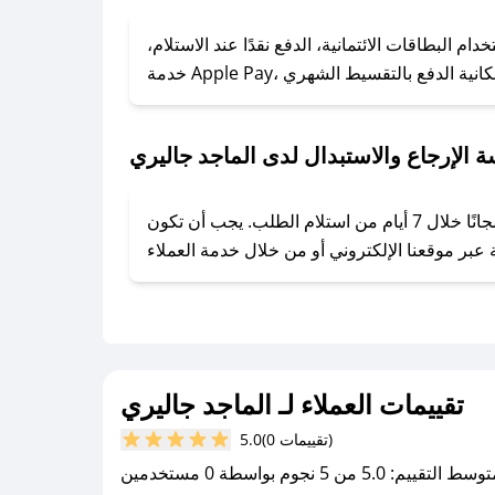
### كيف تحصل على كوبونات خصم حصرية من الماجد جاليري؟
ول على كوبونات وخصومات حصرية، قم بما يلي:
 البطاقات الائتمانية، الدفع نقدًا عند الاستلام،
- اضغط على أيقونة متابعة لمتجر الماجد جاليري في تطبيق صحصح.
- تابع حسابنا الرسمي على تويتر وقم بتفعيل زر التنبيهات.
- قم بتفعيل إشعارات تطبيق صحصح ليصلك كل جديد.
 الإرجاع والاستبدال لدى الماجد جاليري
يحرص الماجد جاليري على توفير تجربة تسوق آمنة ومريحة لعملائه، حيث يمكنك استرجاع أو استبدال المنتجات مجانًا خلال 7 أيام من استلام الطلب. يجب أن تكون
تقييمات العملاء لـ الماجد جاليري
(0 تقييمات)
5.0
سط التقييم: 5.0 من 5 نجوم بواسطة 0 مستخدمين