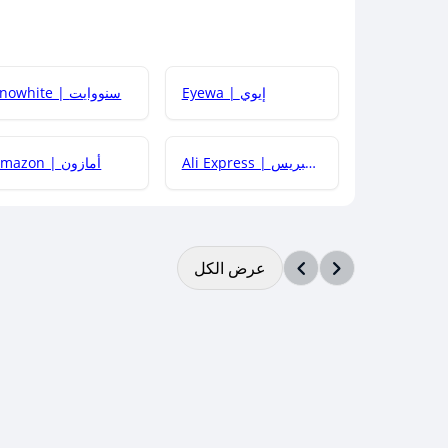
Eyewa | إيوي
Snowhite | سنووايت
Ali Express | علي إكسبريس
Amazon | أمازون
عرض الكل