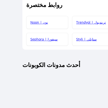
روابط مختصرة
كيف يمكنك استخدام كود الخصم؟
Trendyol | ترينديول
Noon | نون
 أحدث أكواد الخصم والعروض للمتاجر؟
Styli | ستايلي
Sephora | سيفورا
كم مدة صلاحية كود الخصم؟
أحدث مدونات الكوبونات
 توصيل مجاني أو بدون رسوم الشحن ؟
كنني معرفة إذا كان كود الخصم لا يعمل؟