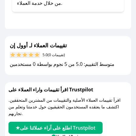
صحصح.
من خلال خدمة العملاء.
- تابع حسابنا الرسمي على تويتر وقم بتفعيل زر
التنبيهات.
- قم بتفعيل إشعارات تطبيق صحصح ليصلك كل
جديد.
تقييمات العملاء لـ أوول إن
مع صحصح، تسوق بذكاء ووفّر على كل مشترياتك مع
(0 تقييمات)
5.0
كوبونات خصم حصرية من أوول إن!
متوسط التقييم: 5.0 من 5 نجوم بواسطة 0 مستخدمين
اقرأ تقييمات واراء العملاء على Trustpilot
اقرأ تقييمات العملاء الأصلية والتقييمات من المشترين المتحققين.
اكتشف ما يعتقده المستخدمون الحقيقيون حول خدمتنا وتعلم من
تجاربهم.
اطلع على آراء عملائنا على Trustpilot