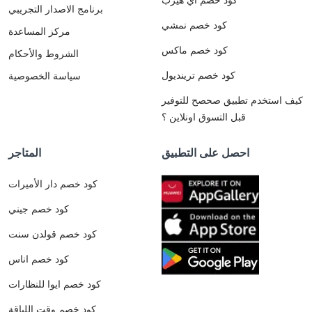
برنامج الاصدار التجريبي
كود خصم نمشي
مركز المساعدة
كود خصم ماكس
الشروط والأحكام
كود خصم ترينديول
سياسة الخصوصية
كيف استخدم تطبيق صحصح للتوفير
قبل التسوق اونلاين ؟
احصل على التطبيق
المتاجر
كود خصم دار الأميرات
كود خصم جيني
كود خصم قولدن سنت
كود خصم اناس
كود خصم ايوا للنظارات
كود خصم وقت اللياقة