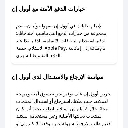
خيارات الدفع الآمنة مع أوول إن
### ماذا أفعل إذا لم يعمل كود الخصم؟
لا تقلق! يمكنك التواصل مع فريق دعم صحصح عبر
الرسائل الخاصة على تويتر أو البريد الإلكتروني،
لإتمام طلباتك في أوول إن بسهولة وأمان، نقدم
وسنقوم بحل المشكلة في أسرع وقت ممكن.
مجموعة من خيارات الدفع التي تناسب احتياجاتك:
الدفع باستخدام البطاقات الائتمانية، الدفع نقدًا عند
### ماذا أفعل إذا لم أجد كود خصم لمتجري
الاستلام، خدمة Apple Pay، بالإضافة إلى إمكانية
الدفع بالتقسيط الشهري.
المفضل؟
في حال عدم توفر كوبونات لمتجرك المفضل، يمكنك
مراسلتنا مباشرة وسنعمل على توفير الكوبونات في
سياسة الإرجاع والاستبدال لدى أوول إن
أسرع وقت ممكن.
### كيف تحصل على كوبونات خصم حصرية من
يحرص أوول إن على توفير تجربة تسوق آمنة ومريحة
أوول إن؟
لعملائه، حيث يمكنك استرجاع أو استبدال المنتجات
للحصول على كوبونات وخصومات حصرية، قم بما
مجانًا خلال 7 أيام من استلام الطلب. يجب أن تكون
يلي:
المنتجات بحالتها الأصلية وغير مستخدمة. يمكنك
- اضغط على أيقونة متابعة لمتجر أوول إن في تطبيق
تقديم طلب الإرجاع بسهولة عبر موقعنا الإلكتروني أو