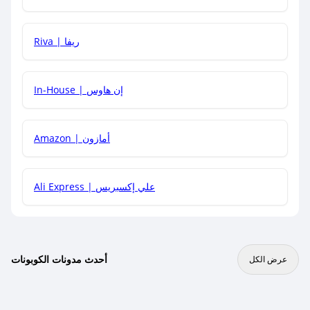
هل يمكنني جمع كود خصم مع العروض الأخرى؟
Riva | ريفا
In-House | إن هاوس
Amazon | أمازون
Ali Express | علي إكسبريس
أحدث مدونات الكوبونات
عرض الكل