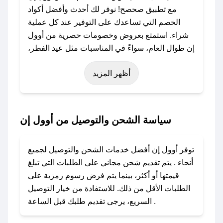
مع تطبيق صحصح! نوفر لك أحدث وأفضل أكواد
الخصم التي تساعدك على التوفير عند كل عملية
شراء. استمتع بعروض وخصومات حصرية من أوول
إن طوال العام، سواءً في المناسبات مثل عيد الفطر،
عيد الأضحى، الجمعة البيضاء (شهر نوفمبر)، رمضان،
أظهر المزيد
اليوم الوطني، يوم التأسيس، أو حتى عروض خاصة
أخرى.
### كيف تحصل على كود خصم من أوول إن؟
سياسة الشحن والتوصيل من أوول إن
باستخدام تطبيق صحصح، يمكنك العثور بسهولة على
كود خصم أوول إن. وفي حال عدم توفر الكوبون،
توفر أوول إن أفضل خدمات الشحن والتوصيل لجميع
تواصل معنا عبر تويتر أو البريد الإلكتروني لإضافته
أنحاء . يتم تقديم شحن مجاني على الطلبات التي تبلغ
بسرعة.
قيمتها أو أكثر، بينما يتم فرض رسوم رمزية على
الطلبات الأقل من ذلك. للاستفادة من خيار التوصيل
### كيفية استخدام كود خصم أوول إن؟
السريع، يرجى تقديم طلبك قبل الساعة .
1. انسخ كود الخصم من تطبيق صحصح.
2. الصقه في خانة الدفع عند التسوق من أوول إن.