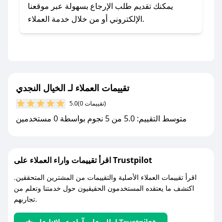
- اضغط على أيقونة متابعة لمتجر الخيال النجدي في
يمكنك تقديم طلب الإرجاع بسهولة عبر موقعنا
تطبيق صحصح.
الإلكتروني أو من خلال خدمة العملاء.
- تابع حسابنا الرسمي على تويتر وقم بتفعيل زر
التنبيهات.
- قم بتفعيل إشعارات تطبيق صحصح ليصلك كل
جديد.
تقييمات العملاء لـ الخيال النجدي
مع صحصح، تسوق بذكاء ووفّر على كل مشترياتك مع
(0 تقييمات)
5.0
كوبونات خصم حصرية من الخيال النجدي!
متوسط التقييم: 5.0 من 5 نجوم بواسطة 0 مستخدمين
اقرأ تقييمات واراء العملاء على Trustpilot
اقرأ تقييمات العملاء الأصلية والتقييمات من المشترين المتحققين.
اكتشف ما يعتقده المستخدمون الحقيقيون حول خدمتنا وتعلم من
تجاربهم.