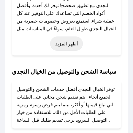
النجدي مع تطبيق صحصح! نوفر لك أحدث وأفضل
أكواد الخصم التي تساعدك على التوفير عند كل
عملية شراء. استمتع بعروض وخصومات حصرية من
الخيال النجدي طوال العام، سواءً في المناسبات مثل
عيد الفطر، عيد الأضحى، الجمعة البيضاء (شهر
أظهر المزيد
نوفمبر)، رمضان، اليوم الوطني، يوم التأسيس، أو
حتى عروض خاصة أخرى.
### كيف تحصل على كود خصم من الخيال النجدي؟
سياسة الشحن والتوصيل من الخيال النجدي
باستخدام تطبيق صحصح، يمكنك العثور بسهولة على
كود خصم الخيال النجدي. وفي حال عدم توفر
توفر الخيال النجدي أفضل خدمات الشحن والتوصيل
الكوبون، تواصل معنا عبر تويتر أو البريد الإلكتروني
لجميع أنحاء . يتم تقديم شحن مجاني على الطلبات
لإضافته بسرعة.
التي تبلغ قيمتها أو أكثر، بينما يتم فرض رسوم رمزية
على الطلبات الأقل من ذلك. للاستفادة من خيار
### كيفية استخدام كود خصم الخيال النجدي؟
التوصيل السريع، يرجى تقديم طلبك قبل الساعة .
1. انسخ كود الخصم من تطبيق صحصح.
2. الصقه في خانة الدفع عند التسوق من الخيال