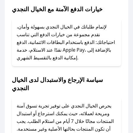
النجدي.
خيارات الدفع الآمنة مع الخيال النجدي
### ماذا أفعل إذا لم يعمل كود الخصم؟
لا تقلق! يمكنك التواصل مع فريق دعم صحصح عبر
لإتمام طلباتك في الخيال النجدي بسهولة وأمان،
الرسائل الخاصة على تويتر أو البريد الإلكتروني،
نقدم مجموعة من خيارات الدفع التي تناسب
وسنقوم بحل المشكلة في أسرع وقت ممكن.
احتياجاتك: الدفع باستخدام البطاقات الائتمانية، الدفع
نقدًا عند الاستلام، خدمة Apple Pay، بالإضافة إلى
إمكانية الدفع بالتقسيط الشهري.
### ماذا أفعل إذا لم أجد كود خصم لمتجري
المفضل؟
في حال عدم توفر كوبونات لمتجرك المفضل، يمكنك
سياسة الإرجاع والاستبدال لدى الخيال
مراسلتنا مباشرة وسنعمل على توفير الكوبونات في
النجدي
أسرع وقت ممكن.
### كيف تحصل على كوبونات خصم حصرية من
يحرص الخيال النجدي على توفير تجربة تسوق آمنة
الخيال النجدي؟
ومريحة لعملائه، حيث يمكنك استرجاع أو استبدال
للحصول على كوبونات وخصومات حصرية، قم بما
المنتجات مجانًا خلال 7 أيام من استلام الطلب. يجب
يلي:
أن تكون المنتجات بحالتها الأصلية وغير مستخدمة.