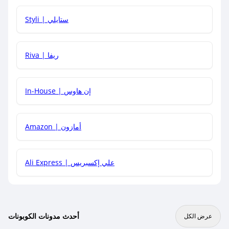
هل يمكنني استخدام كود خصم على منتجات معينة فقط؟
Styli | ستايلي
هل يمكنني جمع كود خصم مع العروض الأخرى؟
Riva | ريفا
In-House | إن هاوس
Amazon | أمازون
Ali Express | علي إكسبريس
أحدث مدونات الكوبونات
عرض الكل