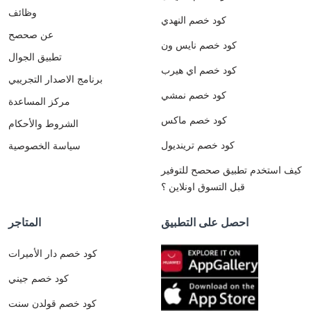
وظائف
كود خصم النهدي
عن صحصح
كود خصم نايس ون
تطبيق الجوال
كود خصم اي هيرب
برنامج الاصدار التجريبي
كود خصم نمشي
مركز المساعدة
كود خصم ماكس
الشروط والأحكام
كود خصم ترينديول
سياسة الخصوصية
كيف استخدم تطبيق صحصح للتوفير
قبل التسوق اونلاين ؟
احصل على التطبيق
المتاجر
كود خصم دار الأميرات
كود خصم جيني
كود خصم قولدن سنت