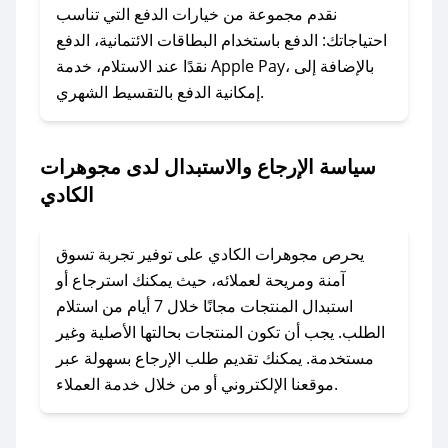
وسنقوم بحل المشكلة في أسرع وقت ممكن.
نقدم مجموعة من خيارات الدفع التي تناسب
احتياجاتك: الدفع باستخدام البطاقات الائتمانية، الدفع
### ماذا أفعل إذا لم أجد كود خصم لمتجري
نقدًا عند الاستلام، خدمة Apple Pay، بالإضافة إلى
المفضل؟
إمكانية الدفع بالتقسيط الشهري.
في حال عدم توفر كوبونات لمتجرك المفضل، يمكنك
مراسلتنا مباشرة وسنعمل على توفير الكوبونات في
سياسة الإرجاع والاستبدال لدى مجوهرات
أسرع وقت ممكن.
الكادي
### كيف تحصل على كوبونات خصم حصرية من
مجوهرات الكادي؟
يحرص مجوهرات الكادي على توفير تجربة تسوق
للحصول على كوبونات وخصومات حصرية، قم بما
آمنة ومريحة لعملائه، حيث يمكنك استرجاع أو
يلي:
استبدال المنتجات مجانًا خلال 7 أيام من استلام
- اضغط على أيقونة متابعة لمتجر مجوهرات الكادي
الطلب. يجب أن تكون المنتجات بحالتها الأصلية وغير
في تطبيق صحصح.
مستخدمة. يمكنك تقديم طلب الإرجاع بسهولة عبر
- تابع حسابنا الرسمي على تويتر وقم بتفعيل زر
موقعنا الإلكتروني أو من خلال خدمة العملاء.
التنبيهات.
- قم بتفعيل إشعارات تطبيق صحصح ليصلك كل