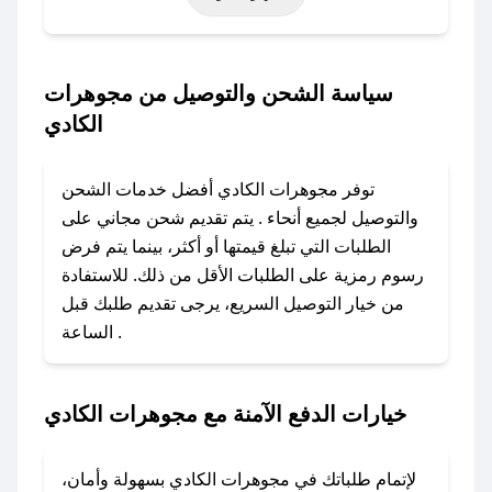
حتى عروض خاصة أخرى.
### كيف تحصل على كود خصم من مجوهرات
سياسة الشحن والتوصيل من مجوهرات
الكادي؟
الكادي
باستخدام تطبيق صحصح، يمكنك العثور بسهولة على
كود خصم مجوهرات الكادي. وفي حال عدم توفر
توفر مجوهرات الكادي أفضل خدمات الشحن
الكوبون، تواصل معنا عبر تويتر أو البريد الإلكتروني
والتوصيل لجميع أنحاء . يتم تقديم شحن مجاني على
لإضافته بسرعة.
الطلبات التي تبلغ قيمتها أو أكثر، بينما يتم فرض
رسوم رمزية على الطلبات الأقل من ذلك. للاستفادة
### كيفية استخدام كود خصم مجوهرات الكادي؟
من خيار التوصيل السريع، يرجى تقديم طلبك قبل
1. انسخ كود الخصم من تطبيق صحصح.
الساعة .
2. الصقه في خانة الدفع عند التسوق من مجوهرات
الكادي.
خيارات الدفع الآمنة مع مجوهرات الكادي
### ماذا أفعل إذا لم يعمل كود الخصم؟
لا تقلق! يمكنك التواصل مع فريق دعم صحصح عبر
الرسائل الخاصة على تويتر أو البريد الإلكتروني،
لإتمام طلباتك في مجوهرات الكادي بسهولة وأمان،