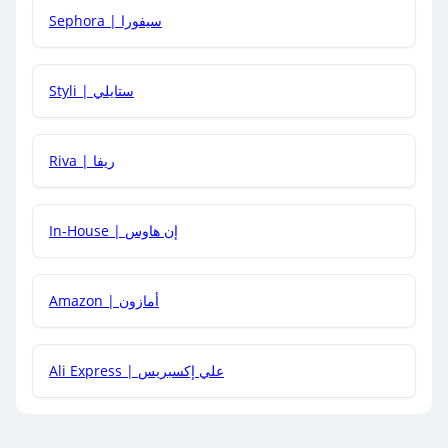
Sephora | سيفورا
هل يمكنني استخدام كود خصم على منتجات معينة فقط؟
Styli | ستايلي
هل يمكنني جمع كود خصم مع العروض الأخرى؟
Riva | ريفا
In-House | إن هاوس
Amazon | أمازون
Ali Express | علي إكسبريس