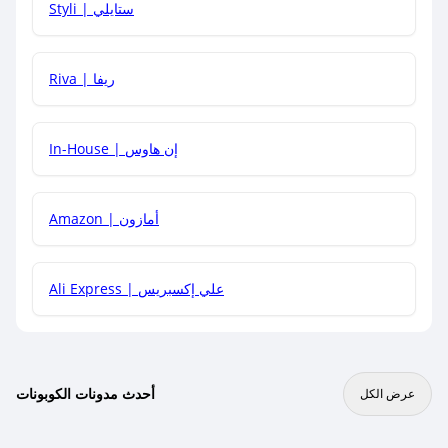
Styli | ستايلي
هل يمكنني جمع كود خصم مع العروض الأخرى؟
Riva | ريفا
In-House | إن هاوس
Amazon | أمازون
Ali Express | علي إكسبريس
أحدث مدونات الكوبونات
عرض الكل