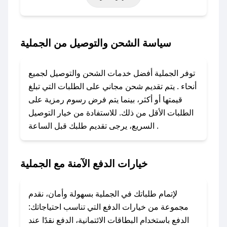
أخرى.
### كيف تحصل على كود خصم من الجملية؟
سياسة الشحن والتوصيل من الجملية
باستخدام تطبيق صحصح، يمكنك العثور بسهولة على
كود خصم الجملية. وفي حال عدم توفر الكوبون،
توفر الجملية أفضل خدمات الشحن والتوصيل لجميع
تواصل معنا عبر تويتر أو البريد الإلكتروني لإضافته
أنحاء . يتم تقديم شحن مجاني على الطلبات التي تبلغ
بسرعة.
قيمتها أو أكثر، بينما يتم فرض رسوم رمزية على
الطلبات الأقل من ذلك. للاستفادة من خيار التوصيل
### كيفية استخدام كود خصم الجملية؟
السريع، يرجى تقديم طلبك قبل الساعة .
1. انسخ كود الخصم من تطبيق صحصح.
2. الصقه في خانة الدفع عند التسوق من الجملية.
خيارات الدفع الآمنة مع الجملية
### ماذا أفعل إذا لم يعمل كود الخصم؟
لا تقلق! يمكنك التواصل مع فريق دعم صحصح عبر
الرسائل الخاصة على تويتر أو البريد الإلكتروني،
لإتمام طلباتك في الجملية بسهولة وأمان، نقدم
وسنقوم بحل المشكلة في أسرع وقت ممكن.
مجموعة من خيارات الدفع التي تناسب احتياجاتك:
الدفع باستخدام البطاقات الائتمانية، الدفع نقدًا عند