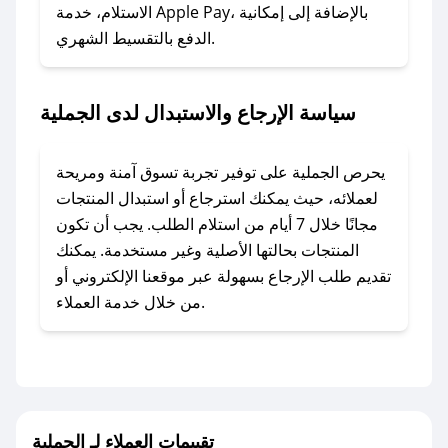
### ماذا أفعل إذا لم أجد كود خصم لمتجري
الاستلام، خدمة Apple Pay، بالإضافة إلى إمكانية
الدفع بالتقسيط الشهري.
المفضل؟
في حال عدم توفر كوبونات لمتجرك المفضل، يمكنك
مراسلتنا مباشرة وسنعمل على توفير الكوبونات في
سياسة الإرجاع والاستبدال لدى الجملية
أسرع وقت ممكن.
### كيف تحصل على كوبونات خصم حصرية من
يحرص الجملية على توفير تجربة تسوق آمنة ومريحة
الجملية؟
لعملائه، حيث يمكنك استرجاع أو استبدال المنتجات
للحصول على كوبونات وخصومات حصرية، قم بما
مجانًا خلال 7 أيام من استلام الطلب. يجب أن تكون
يلي:
المنتجات بحالتها الأصلية وغير مستخدمة. يمكنك
- اضغط على أيقونة متابعة لمتجر الجملية في تطبيق
تقديم طلب الإرجاع بسهولة عبر موقعنا الإلكتروني أو
صحصح.
من خلال خدمة العملاء.
- تابع حسابنا الرسمي على تويتر وقم بتفعيل زر
التنبيهات.
- قم بتفعيل إشعارات تطبيق صحصح ليصلك كل
جديد.
تقييمات العملاء لـ الجملية