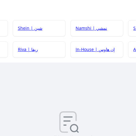
Namshi | نمشي
Shein | شين
كيف أحصل على
In-House | إن هاوس
Riva | ريفا
كيف أحصل على
كيف يم