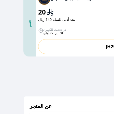
20
بحد أدنى للسلة 140 ريال
خصم
آخر تحديث للكوبون
الاثنين، 27 يوليو
JH2
عن المتجر