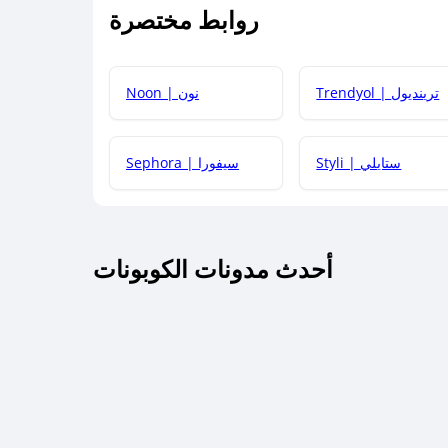
روابط مختصرة
كيف يمكنك استخدام كود الخصم؟
Trendyol | ترينديول
Noon | نون
 أحدث أكواد الخصم والعروض للمتاجر؟
Styli | ستايلي
Sephora | سيفورا
كم مدة صلاحية كود الخصم؟
أحدث مدونات الكوبونات
 توصيل مجاني أو بدون رسوم الشحن ؟
كنني معرفة إذا كان كود الخصم لا يعمل؟