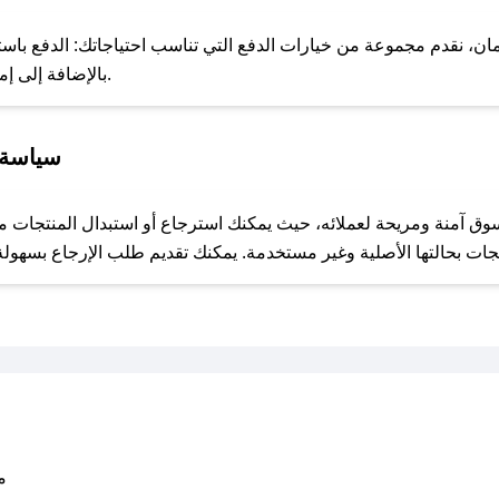
للحص
ن، نقدم مجموعة من خيارات الدفع التي تناسب احتياجاتك: الدفع باستخدام
خدمة Apple Pay، بالإضافة إلى إمكانية الدفع بالتقسيط الشهري.
سياسة ا
مع صحصح، تسوق بذكاء ووفّر على كل مشترياتك مع كوبونات خصم حصرية من الجمال الحقيقي!
متو