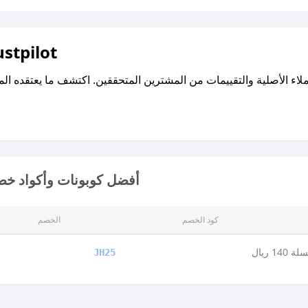
اقرأ تقييمات واراء العملاء ع
أفضل كوبونات وأكواد خصم
كود الخصم
الخصم
14 ريال
JH25