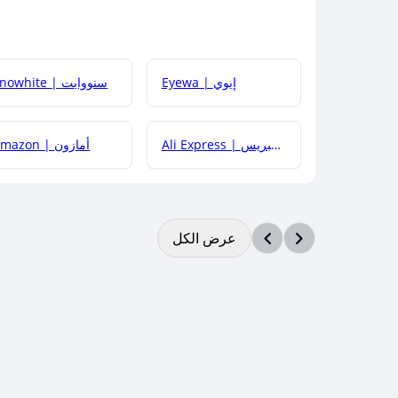
Eyewa | إيوي
Snowhite | سنووايت
Ali Express | علي إكسبريس
Amazon | أمازون
عرض الكل