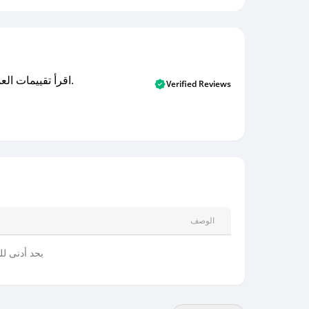
اقرأ تقييمات العملاء الأصلية والتقييمات من المشترين المتحققين. اكتشف ما يعتقده المستخدمون الحقيقيون حول خدمتنا وتعلم من تجاربهم.
Verified Reviews
الوصف
بحد أدنى للسلة 0