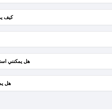
كيف يم
هل يمكنني است
هل يم