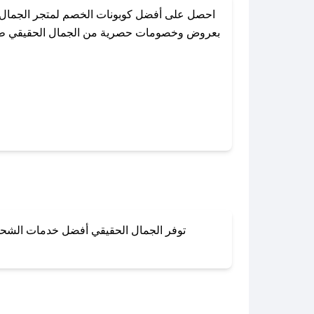
احصل على أفضل كوبونات الخصم لمتجر الجمال ا
بعروض وخصومات حصرية من الجمال الحقيقي طوال ا
باستخدام تطبيق صحصح، يمكنك العثور بسهولة عل
توفر الجمال الحقيقي أفضل خدمات الشحن و
لا تقلق! يمكنك التواص
في 