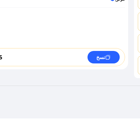
5
نسخ