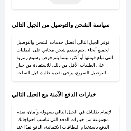
حتى عروض خاصة أخرى.
### كيف تحصل على كود خصم من الجيل التالي؟
سياسة الشحن والتوصيل من الجيل التالي
باستخدام تطبيق صحصح، يمكنك العثور بسهولة على
كود خصم الجيل التالي. وفي حال عدم توفر الكوبون،
توفر الجيل التالي أفضل خدمات الشحن والتوصيل
تواصل معنا عبر تويتر أو البريد الإلكتروني لإضافته
لجميع أنحاء . يتم تقديم شحن مجاني على الطلبات
بسرعة.
التي تبلغ قيمتها أو أكثر، بينما يتم فرض رسوم رمزية
على الطلبات الأقل من ذلك. للاستفادة من خيار
### كيفية استخدام كود خصم الجيل التالي؟
التوصيل السريع، يرجى تقديم طلبك قبل الساعة .
1. انسخ كود الخصم من تطبيق صحصح.
2. الصقه في خانة الدفع عند التسوق من الجيل
التالي.
خيارات الدفع الآمنة مع الجيل التالي
### ماذا أفعل إذا لم يعمل كود الخصم؟
لا تقلق! يمكنك التواصل مع فريق دعم صحصح عبر
لإتمام طلباتك في الجيل التالي بسهولة وأمان، نقدم
الرسائل الخاصة على تويتر أو البريد الإلكتروني،
مجموعة من خيارات الدفع التي تناسب احتياجاتك:
وسنقوم بحل المشكلة في أسرع وقت ممكن.
الدفع باستخدام البطاقات الائتمانية، الدفع نقدًا عند