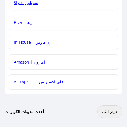
Styli | ستايلي
هل يمكنني جمع كود خصم مع العروض الأخرى؟
Riva | ريفا
In-House | إن هاوس
Amazon | أمازون
Ali Express | علي إكسبريس
أحدث مدونات الكوبونات
عرض الكل