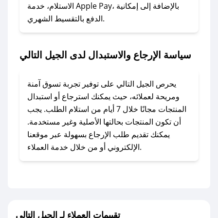
الاستلام، خدمة Apple Pay، بالإضافة إلى إمكانية
الدفع بالتقسيط الشهري.
### ماذا أفعل إذا لم أجد كود خصم لمتجري
المفضل؟
في حال عدم توفر كوبونات لمتجرك المفضل، يمكنك
سياسة الإرجاع والاستبدال لدى الجيل التالي
مراسلتنا مباشرة وسنعمل على توفير الكوبونات في
أسرع وقت ممكن.
يحرص الجيل التالي على توفير تجربة تسوق آمنة
### كيف تحصل على كوبونات خصم حصرية من
ومريحة لعملائه، حيث يمكنك استرجاع أو استبدال
الجيل التالي؟
المنتجات مجانًا خلال 7 أيام من استلام الطلب. يجب
للحصول على كوبونات وخصومات حصرية، قم بما
أن تكون المنتجات بحالتها الأصلية وغير مستخدمة.
يلي:
يمكنك تقديم طلب الإرجاع بسهولة عبر موقعنا
- اضغط على أيقونة متابعة لمتجر الجيل التالي في
الإلكتروني أو من خلال خدمة العملاء.
تطبيق صحصح.
- تابع حسابنا الرسمي على تويتر وقم بتفعيل زر
التنبيهات.
- قم بتفعيل إشعارات تطبيق صحصح ليصلك كل
جديد.
تقييمات العملاء لـ الجيل التالي