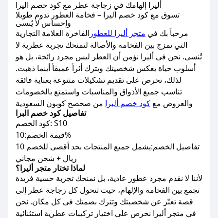
أليرا إلهامك في زجاجة عطر مع كود خصم اليرا
تسوق مع كود خصم أليرا – فخامة العطور تدوم طويلا
وإحساس لا يُنسى
مرحباً بك في
متجر أليرا للعطور
الفاخرة العلامة التجارية
التي تمزج بين الفخامة والأصالة لتمنحك تجربة عطرية لا
تُنسى. نحن في أليرا نؤمن أن العطر ليس مجرد رائحة، بل هو
أسلوب حياة يعكس شخصيتك ويترك أثراً عميقاً أينما ذهبت.
لذلك، نحرص على تقديم تشكيلات متنوعة بعناية فائقة
تناسب جميع الأذواق والمناسبات واستمتع بالخصومات
والعروض مع
كود خصم ألبرا
من صحصح كوبون السعودية
تفاصيل كود خصم البرا
كود الخصم: S10
قيمة الخصم:10%
تفاصيل الخصم:يشمل جميع المنتجات بحد أقصى للخصم 10
ريال + شحن مجاني
لماذا تختار متجر أليرا؟
لأننا لا نقدم مجرد عطور عادية، بل نمنحك تجربة حسية فريدة
تجمع بين الفخامة والإلهام، حيث تتحول كل زجاجة عطر إلى
قصة تعبّر عن شخصيتك وتترك بصمتك في كل مكان. نحن
في متجر أليرا نحرص على اختيار تركيبات عطرية استثنائية