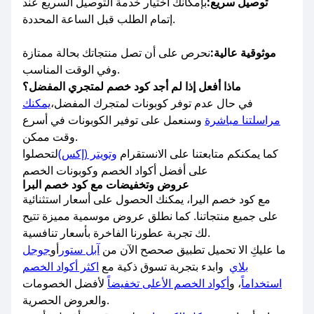
توصيل سريع:
بإمكانك اختيار خدمة التوصيل السريع عند
إتمام الطلب قبل الساعة المحددة.
موثوقية عالية:
نحرص على أن تصل منتجاتك بحالة ممتازة
وفي الوقت المناسب.
ماذا أفعل إذا لم أجد كود خصم لمتجري المفضل؟
في حال عدم توفر كوبونات لمتجرك المفضل،
يمكنك
مراسلتنا مباشرة
وسنعمل على توفير الكوبونات في أسرع
وقت ممكن.
كما يمكنكم متابعتنا على الانستقرام
وتويتر (إكس)
لتحصلوا
على أفضل أكواد الخصم وكوبونات الخصم
عروض وتخفيضات مع كود خصم البرا
مع كود خصم اليرا، يمكنك الحصول على أسعار استثنائية
على جميع منتجاتنا. كما نطلق عروض موسمية مميزة تتيح
لك تجربة عطورنا الفاخرة بأسعار تنافسية.
ما عليكِ الا تحميل تطبيق صحصح الآن من
آبل ستور
أو
جوجل
بلاي
وابدء بتجربة تسوق ذكية مع
اكثر أكواد الخصم
استخداماً
، و
أكواد الخصم الأعلى تخفيضاً
لأفضل الخصومات
والعروض الحصرية.