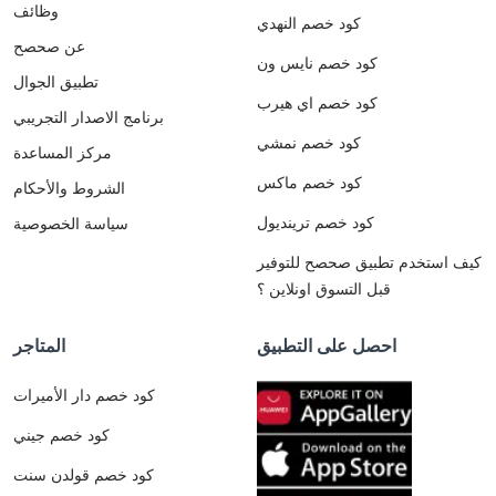
وظائف
كود خصم النهدي
عن صحصح
كود خصم نايس ون
تطبيق الجوال
كود خصم اي هيرب
برنامج الاصدار التجريبي
كود خصم نمشي
مركز المساعدة
كود خصم ماكس
الشروط والأحكام
كود خصم ترينديول
سياسة الخصوصية
كيف استخدم تطبيق صحصح للتوفير
قبل التسوق اونلاين ؟
احصل على التطبيق
المتاجر
كود خصم دار الأميرات
كود خصم جيني
كود خصم قولدن سنت