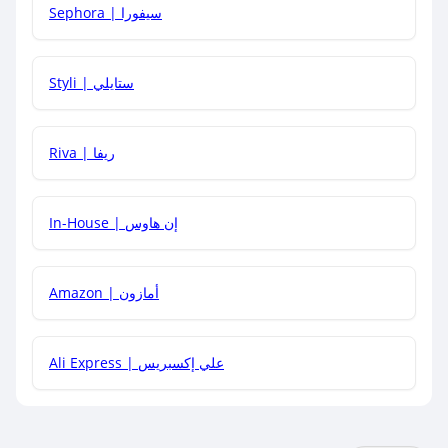
Sephora | سيفورا
هل يمكنني استخدام كود خصم على منتجات معينة فقط؟
Styli | ستايلي
هل يمكنني جمع كود خصم مع العروض الأخرى؟
Riva | ريفا
In-House | إن هاوس
Amazon | أمازون
Ali Express | علي إكسبريس