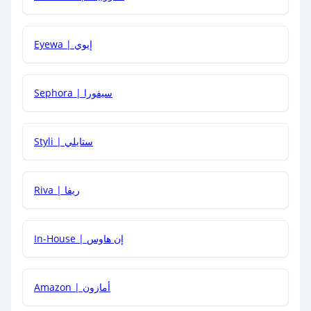
كيف يمكنني معرفة إذا كان كود الخصم لا يعمل؟
Eyewa | إيوي
كيف أحصل على أقوى كود خصم؟
Sephora | سيفورا
هل يمكنني استخدام كود خصم على منتجات معينة فقط؟
Styli | ستايلي
هل يمكنني جمع كود خصم مع العروض الأخرى؟
Riva | ريفا
In-House | إن هاوس
Amazon | أمازون