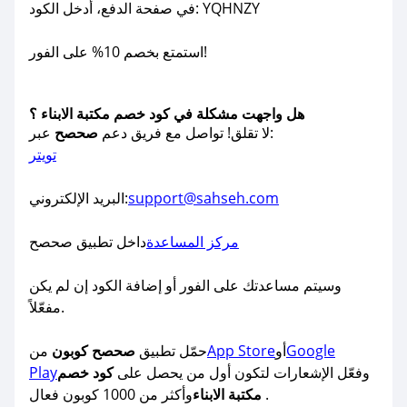
في صفحة الدفع، أدخل الكود: YQHNZY
استمتع بخصم 10% على الفور!
هل واجهت مشكلة في كود خصم مكتبة الابناء ؟
عبر:
لا تقلق! تواصل مع فريق دعم
صحصح
تويتر
support@sahseh.com
البريد الإلكتروني:
مركز المساعدة
داخل تطبيق صحصح
وسيتم مساعدتك على الفور أو إضافة الكود إن لم يكن
مفعّلاً.
Google
أو
App Store
حمّل تطبيق
صحصح كوبون
من
وفعّل الإشعارات لتكون أول من يحصل على
كود خصم
Play
وأكثر من 1000 كوبون فعال .
مكتبة الابناء