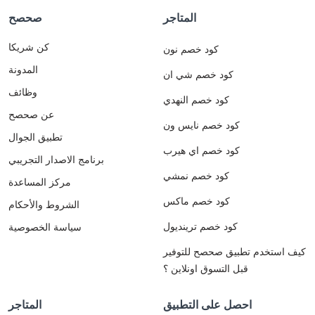
المتاجر
صحصح
كن شريكا
كود خصم نون
المدونة
كود خصم شي ان
وظائف
كود خصم النهدي
عن صحصح
كود خصم نايس ون
تطبيق الجوال
كود خصم اي هيرب
برنامج الاصدار التجريبي
كود خصم نمشي
مركز المساعدة
كود خصم ماكس
الشروط والأحكام
كود خصم ترينديول
سياسة الخصوصية
كيف استخدم تطبيق صحصح للتوفير
قبل التسوق اونلاين ؟
احصل على التطبيق
المتاجر