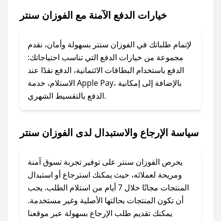
سنتر.
خيارات الدفع الآمنة مع الفوزان سنتر
### ماذا أفعل إذا لم يعمل كود الخصم؟
لا تقلق! يمكنك التواصل مع فريق دعم صحصح عبر
لإتمام طلباتك في الفوزان سنتر بسهولة وأمان، نقدم
الرسائل الخاصة على تويتر أو البريد الإلكتروني،
مجموعة من خيارات الدفع التي تناسب احتياجاتك:
وسنقوم بحل المشكلة في أسرع وقت ممكن.
الدفع باستخدام البطاقات الائتمانية، الدفع نقدًا عند
الاستلام، خدمة Apple Pay، بالإضافة إلى إمكانية
الدفع بالتقسيط الشهري.
### ماذا أفعل إذا لم أجد كود خصم لمتجري
المفضل؟
في حال عدم توفر كوبونات لمتجرك المفضل، يمكنك
سياسة الإرجاع والاستبدال لدى الفوزان سنتر
مراسلتنا مباشرة وسنعمل على توفير الكوبونات في
أسرع وقت ممكن.
يحرص الفوزان سنتر على توفير تجربة تسوق آمنة
### كيف تحصل على كوبونات خصم حصرية من
ومريحة لعملائه، حيث يمكنك استرجاع أو استبدال
الفوزان سنتر؟
المنتجات مجانًا خلال 7 أيام من استلام الطلب. يجب
للحصول على كوبونات وخصومات حصرية، قم بما
أن تكون المنتجات بحالتها الأصلية وغير مستخدمة.
يلي:
يمكنك تقديم طلب الإرجاع بسهولة عبر موقعنا