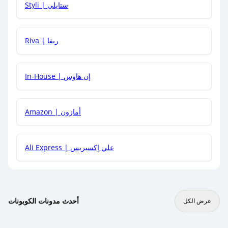
Styli | ستايلي
هل يمكنني جمع كود خصم مع العروض الأخرى؟
Riva | ريفا
In-House | إن هاوس
Amazon | أمازون
Ali Express | علي إكسبريس
أحدث مدونات الكوبونات
عرض الكل