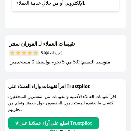
- اضغط على أيقونة متابعة لمتجر الفوزان سنتر في
الإلكتروني أو من خلال خدمة العملاء.
تطبيق صحصح.
- تابع حسابنا الرسمي على تويتر وقم بتفعيل زر
التنبيهات.
- قم بتفعيل إشعارات تطبيق صحصح ليصلك كل
جديد.
تقييمات العملاء لـ الفوزان سنتر
(0 تقييمات)
5.0
مع صحصح، تسوق بذكاء ووفّر على كل مشترياتك مع
متوسط التقييم: 5.0 من 5 نجوم بواسطة 0 مستخدمين
كوبونات خصم حصرية من الفوزان سنتر!
اقرأ تقييمات واراء العملاء على Trustpilot
اقرأ تقييمات العملاء الأصلية والتقييمات من المشترين المتحققين.
اكتشف ما يعتقده المستخدمون الحقيقيون حول خدمتنا وتعلم من
تجاربهم.
اطلع على آراء عملائنا على Trustpilot