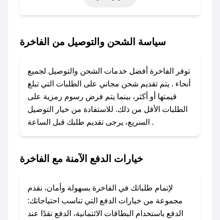
أخرى.
### كيف تحصل على كود خصم من الفاخرة؟
سياسة الشحن والتوصيل من الفاخرة
باستخدام تطبيق صحصح، يمكنك العثور بسهولة على
كود خصم الفاخرة. وفي حال عدم توفر الكوبون،
توفر الفاخرة أفضل خدمات الشحن والتوصيل لجميع
تواصل معنا عبر تويتر أو البريد الإلكتروني لإضافته
أنحاء . يتم تقديم شحن مجاني على الطلبات التي تبلغ
بسرعة.
قيمتها أو أكثر، بينما يتم فرض رسوم رمزية على
الطلبات الأقل من ذلك. للاستفادة من خيار التوصيل
### كيفية استخدام كود خصم الفاخرة؟
السريع، يرجى تقديم طلبك قبل الساعة .
1. انسخ كود الخصم من تطبيق صحصح.
2. الصقه في خانة الدفع عند التسوق من الفاخرة.
خيارات الدفع الآمنة مع الفاخرة
### ماذا أفعل إذا لم يعمل كود الخصم؟
لا تقلق! يمكنك التواصل مع فريق دعم صحصح عبر
الرسائل الخاصة على تويتر أو البريد الإلكتروني،
لإتمام طلباتك في الفاخرة بسهولة وأمان، نقدم
وسنقوم بحل المشكلة في أسرع وقت ممكن.
مجموعة من خيارات الدفع التي تناسب احتياجاتك:
الدفع باستخدام البطاقات الائتمانية، الدفع نقدًا عند