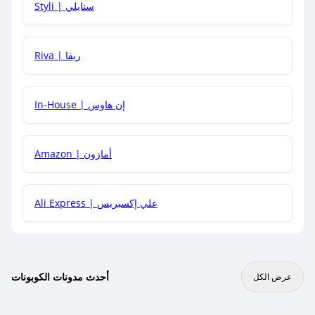
Styli | ستايلي
هل يمكنني جمع كود خصم مع العروض الأخرى؟
Riva | ريفا
In-House | إن هاوس
Amazon | أمازون
Ali Express | علي إكسبريس
أحدث مدونات الكوبونات
عرض الكل