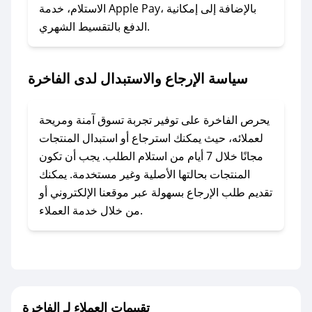
### ماذا أفعل إذا لم أجد كود خصم لمتجري
الاستلام، خدمة Apple Pay، بالإضافة إلى إمكانية
الدفع بالتقسيط الشهري.
المفضل؟
في حال عدم توفر كوبونات لمتجرك المفضل، يمكنك
مراسلتنا مباشرة وسنعمل على توفير الكوبونات في
سياسة الإرجاع والاستبدال لدى الفاخرة
أسرع وقت ممكن.
### كيف تحصل على كوبونات خصم حصرية من
يحرص الفاخرة على توفير تجربة تسوق آمنة ومريحة
الفاخرة؟
لعملائه، حيث يمكنك استرجاع أو استبدال المنتجات
للحصول على كوبونات وخصومات حصرية، قم بما
مجانًا خلال 7 أيام من استلام الطلب. يجب أن تكون
يلي:
المنتجات بحالتها الأصلية وغير مستخدمة. يمكنك
- اضغط على أيقونة متابعة لمتجر الفاخرة في تطبيق
تقديم طلب الإرجاع بسهولة عبر موقعنا الإلكتروني أو
صحصح.
من خلال خدمة العملاء.
- تابع حسابنا الرسمي على تويتر وقم بتفعيل زر
التنبيهات.
- قم بتفعيل إشعارات تطبيق صحصح ليصلك كل
جديد.
تقييمات العملاء لـ الفاخرة