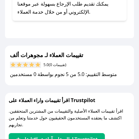
يلي:
يمكنك تقديم طلب الإرجاع بسهولة عبر موقعنا
- اضغط على أيقونة متابعة لمتجر مجوهرات ألف في
الإلكتروني أو من خلال خدمة العملاء.
تطبيق صحصح.
- تابع حسابنا الرسمي على تويتر وقم بتفعيل زر
التنبيهات.
- قم بتفعيل إشعارات تطبيق صحصح ليصلك كل
جديد.
تقييمات العملاء لـ مجوهرات ألف
(0 تقييمات)
5.0
مع صحصح، تسوق بذكاء ووفّر على كل مشترياتك مع
متوسط التقييم: 5.0 من 5 نجوم بواسطة 0 مستخدمين
كوبونات خصم حصرية من مجوهرات ألف!
اقرأ تقييمات واراء العملاء على Trustpilot
اقرأ تقييمات العملاء الأصلية والتقييمات من المشترين المتحققين.
اكتشف ما يعتقده المستخدمون الحقيقيون حول خدمتنا وتعلم من
تجاربهم.