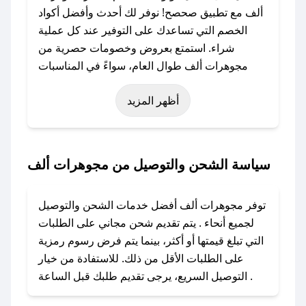
ألف مع تطبيق صحصح! نوفر لك أحدث وأفضل أكواد
الخصم التي تساعدك على التوفير عند كل عملية
شراء. استمتع بعروض وخصومات حصرية من
مجوهرات ألف طوال العام، سواءً في المناسبات
مثل عيد الفطر، عيد الأضحى، الجمعة البيضاء (شهر
أظهر المزيد
نوفمبر)، رمضان، اليوم الوطني، يوم التأسيس، أو
حتى عروض خاصة أخرى.
### كيف تحصل على كود خصم من مجوهرات
سياسة الشحن والتوصيل من مجوهرات ألف
ألف؟
باستخدام تطبيق صحصح، يمكنك العثور بسهولة على
توفر مجوهرات ألف أفضل خدمات الشحن والتوصيل
كود خصم مجوهرات ألف. وفي حال عدم توفر
لجميع أنحاء . يتم تقديم شحن مجاني على الطلبات
الكوبون، تواصل معنا عبر تويتر أو البريد الإلكتروني
التي تبلغ قيمتها أو أكثر، بينما يتم فرض رسوم رمزية
لإضافته بسرعة.
على الطلبات الأقل من ذلك. للاستفادة من خيار
التوصيل السريع، يرجى تقديم طلبك قبل الساعة .
### كيفية استخدام كود خصم مجوهرات ألف؟
1. انسخ كود الخصم من تطبيق صحصح.