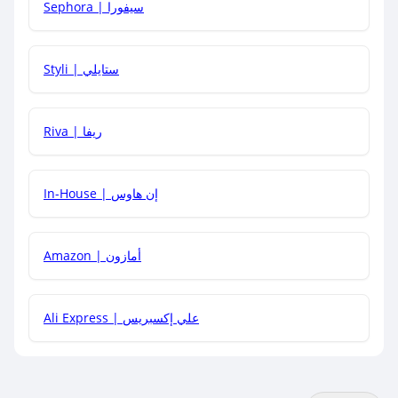
Sephora | سيفورا
هل يمكنني استخدام كود خصم على منتجات معينة فقط؟
Styli | ستايلي
هل يمكنني جمع كود خصم مع العروض الأخرى؟
Riva | ريفا
In-House | إن هاوس
Amazon | أمازون
Ali Express | علي إكسبريس