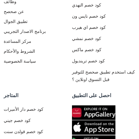
وظائف
كود خصم النهدي
عن صحصح
كود خصم نايس ون
تطبيق الجوال
كود خصم اي هيرب
برنامج الاصدار التجريبي
كود خصم نمشي
مركز المساعدة
كود خصم ماكس
الشروط والأحكام
كود خصم ترينديول
سياسة الخصوصية
كيف استخدم تطبيق صحصح للتوفير
قبل التسوق اونلاين ؟
احصل على التطبيق
المتاجر
كود خصم دار الأميرات
كود خصم جيني
كود خصم قولدن سنت