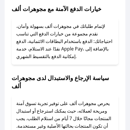
2. الصقه في خانة الدفع عند التسوق من مجوهرات
خيارات الدفع الآمنة مع مجوهرات ألف
ألف.
### ماذا أفعل إذا لم يعمل كود الخصم؟
لإتمام طلباتك في مجوهرات ألف بسهولة وأمان،
لا تقلق! يمكنك التواصل مع فريق دعم صحصح عبر
نقدم مجموعة من خيارات الدفع التي تناسب
الرسائل الخاصة على تويتر أو البريد الإلكتروني،
احتياجاتك: الدفع باستخدام البطاقات الائتمانية، الدفع
وسنقوم بحل المشكلة في أسرع وقت ممكن.
نقدًا عند الاستلام، خدمة Apple Pay، بالإضافة إلى
إمكانية الدفع بالتقسيط الشهري.
### ماذا أفعل إذا لم أجد كود خصم لمتجري
المفضل؟
سياسة الإرجاع والاستبدال لدى مجوهرات
في حال عدم توفر كوبونات لمتجرك المفضل، يمكنك
ألف
مراسلتنا مباشرة وسنعمل على توفير الكوبونات في
أسرع وقت ممكن.
يحرص مجوهرات ألف على توفير تجربة تسوق آمنة
### كيف تحصل على كوبونات خصم حصرية من
ومريحة لعملائه، حيث يمكنك استرجاع أو استبدال
مجوهرات ألف؟
المنتجات مجانًا خلال 7 أيام من استلام الطلب. يجب
للحصول على كوبونات وخصومات حصرية، قم بما
أن تكون المنتجات بحالتها الأصلية وغير مستخدمة.