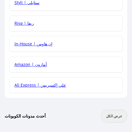
Styli | ستايلي
هل يمكنني جمع كود خصم مع العروض الأخرى؟
Riva | ريفا
In-House | إن هاوس
Amazon | أمازون
Ali Express | علي إكسبريس
أحدث مدونات الكوبونات
عرض الكل