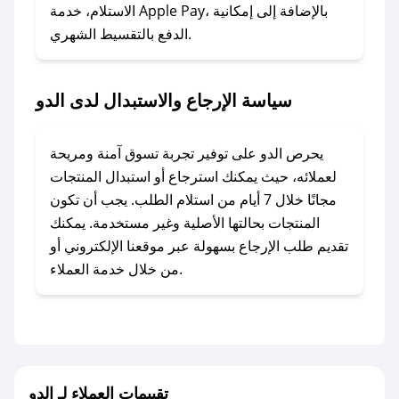
المفضل؟
الاستلام، خدمة Apple Pay، بالإضافة إلى إمكانية
الدفع بالتقسيط الشهري.
في حال عدم توفر كوبونات لمتجرك المفضل، يمكنك
مراسلتنا مباشرة وسنعمل على توفير الكوبونات في
أسرع وقت ممكن.
سياسة الإرجاع والاستبدال لدى الدو
### كيف تحصل على كوبونات خصم حصرية من
الدو؟
يحرص الدو على توفير تجربة تسوق آمنة ومريحة
للحصول على كوبونات وخصومات حصرية، قم بما
لعملائه، حيث يمكنك استرجاع أو استبدال المنتجات
يلي:
مجانًا خلال 7 أيام من استلام الطلب. يجب أن تكون
- اضغط على أيقونة متابعة لمتجر الدو في تطبيق
المنتجات بحالتها الأصلية وغير مستخدمة. يمكنك
صحصح.
تقديم طلب الإرجاع بسهولة عبر موقعنا الإلكتروني أو
- تابع حسابنا الرسمي على تويتر وقم بتفعيل زر
من خلال خدمة العملاء.
التنبيهات.
- قم بتفعيل إشعارات تطبيق صحصح ليصلك كل
جديد.
مع صحصح، تسوق بذكاء ووفّر على كل مشترياتك مع
تقييمات العملاء لـ الدو