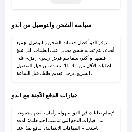
أخرى.
### كيف تحصل على كود خصم من الدو؟
سياسة الشحن والتوصيل من الدو
باستخدام تطبيق صحصح، يمكنك العثور بسهولة على
كود خصم الدو. وفي حال عدم توفر الكوبون، تواصل
توفر الدو أفضل خدمات الشحن والتوصيل لجميع
معنا عبر تويتر أو البريد الإلكتروني لإضافته بسرعة.
أنحاء . يتم تقديم شحن مجاني على الطلبات التي تبلغ
قيمتها أو أكثر، بينما يتم فرض رسوم رمزية على
### كيفية استخدام كود خصم الدو؟
الطلبات الأقل من ذلك. للاستفادة من خيار التوصيل
1. انسخ كود الخصم من تطبيق صحصح.
السريع، يرجى تقديم طلبك قبل الساعة .
2. الصقه في خانة الدفع عند التسوق من الدو.
### ماذا أفعل إذا لم يعمل كود الخصم؟
خيارات الدفع الآمنة مع الدو
لا تقلق! يمكنك التواصل مع فريق دعم صحصح عبر
الرسائل الخاصة على تويتر أو البريد الإلكتروني،
وسنقوم بحل المشكلة في أسرع وقت ممكن.
لإتمام طلباتك في الدو بسهولة وأمان، نقدم مجموعة
من خيارات الدفع التي تناسب احتياجاتك: الدفع
### ماذا أفعل إذا لم أجد كود خصم لمتجري
باستخدام البطاقات الائتمانية، الدفع نقدًا عند