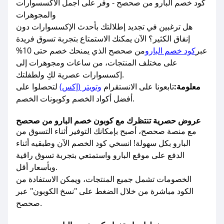
كود خصم البارو من صحصح - وفر على أجمل الاكسسوارات
والمجوهرات
هل ترغبين في تجديد إطلالتك بأحدث الإكسسوارات دون
إنفاق الكثير؟ الآن يمكنك الاستمتاع بتجربة تسوق فريدة
عبر
كود خصم البارو
من صحصح الذي يمنحك خصم حتى 10%
على مختلف المنتجات، من ساعات ومجوهرات إلى
إكسسوارات عصرية لكِ ولطفلتك.
معلومة:
تابعونا على الانستقرام
وتويتر (إكس)
لتحصلوا على
أفضل أكواد الخصم وكوبونات الخصم.
عروض حصرية تنتظرك مع كوبون خصم البارو من صحصح
مع منصة صحصح، أصبح بإمكانك التوفير أثناء التسوق من
البارو بكل سهولة! انسخي كود الخصم الآن وطبقيه أثناء
الدفع على موقع البارو واستمتعي بتجربة تسوق راقية
وبأسعار أقل.
الخصومات تشمل جميع المنتجات، ويمكن الاستفادة من
الكود مباشرة من خلال الضغط على "نسخ الكوبون" عبر
صحصح.