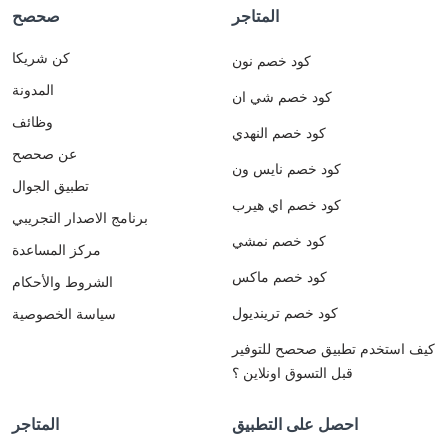
المتاجر
صحصح
كن شريكا
كود خصم نون
المدونة
كود خصم شي ان
وظائف
كود خصم النهدي
عن صحصح
كود خصم نايس ون
تطبيق الجوال
كود خصم اي هيرب
برنامج الاصدار التجريبي
كود خصم نمشي
مركز المساعدة
كود خصم ماكس
الشروط والأحكام
كود خصم ترينديول
سياسة الخصوصية
كيف استخدم تطبيق صحصح للتوفير
قبل التسوق اونلاين ؟
احصل على التطبيق
المتاجر