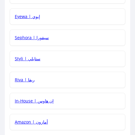
كيف يمكنني معرفة إذا كان كود الخصم لا يعمل؟
Eyewa | إيوي
كيف أحصل على أقوى كود خصم؟
Sephora | سيفورا
هل يمكنني استخدام كود خصم على منتجات معينة فقط؟
Styli | ستايلي
هل يمكنني جمع كود خصم مع العروض الأخرى؟
Riva | ريفا
In-House | إن هاوس
Amazon | أمازون