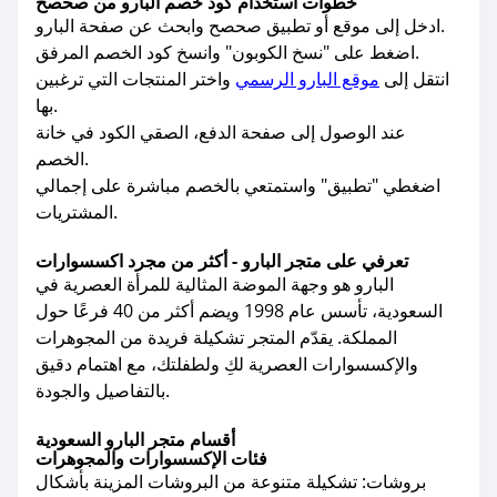
خطوات استخدام كود خصم البارو من صحصح
ادخل إلى موقع أو تطبيق صحصح وابحث عن صفحة البارو.
اضغط على "نسخ الكوبون" وانسخ كود الخصم المرفق.
انتقل إلى
موقع البارو الرسمي
واختر المنتجات التي ترغبين
بها.
عند الوصول إلى صفحة الدفع، الصقي الكود في خانة
الخصم.
اضغطي "تطبيق" واستمتعي بالخصم مباشرة على إجمالي
المشتريات.
تعرفي على متجر البارو - أكثر من مجرد اكسسوارات
البارو هو وجهة الموضة المثالية للمرأة العصرية في
السعودية، تأسس عام 1998 ويضم أكثر من 40 فرعًا حول
المملكة. يقدّم المتجر تشكيلة فريدة من المجوهرات
والإكسسوارات العصرية لكِ ولطفلتك، مع اهتمام دقيق
بالتفاصيل والجودة.
أقسام متجر البارو السعودية
فئات الإكسسوارات والمجوهرات
بروشات: تشكيلة متنوعة من البروشات المزينة بأشكال