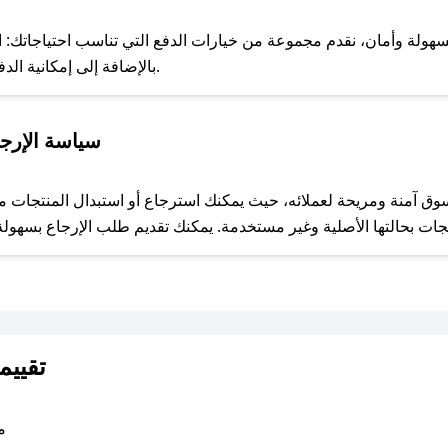
سهولة وأمان، نقدم مجموعة من خيارات الدفع التي تناسب احتياجاتك: الدف
الاستلام، خدمة Apple Pay، بالإضافة إلى إمكانية الدفع بالتقسيط الشهري.
للحص
سياسة الإرجا
مع صحصح، تسوق بذكاء ووفّر على كل مشترياتك مع كوبونات خصم حصرية من العنابي للعود والعطور!
تقييم
متو