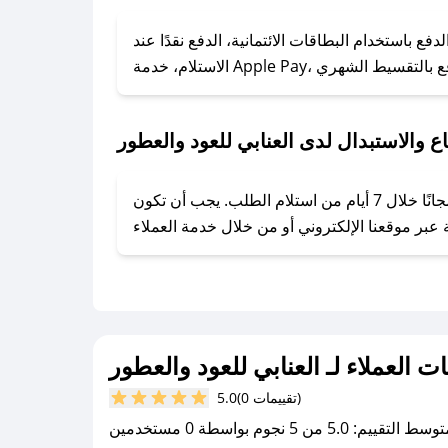
### كيف تحصل على كوبونات خصم حصرية من العنابي للعود والعطور؟
ع باستخدام البطاقات الائتمانية، الدفع نقدًا عند
ول على كوبونات وخصومات حصرية، قم بما يلي:
- اضغط على أيقونة متابعة لمتجر العنابي للعود والعطور في تطبيق صحصح.
- تابع حسابنا الرسمي على تويتر وقم بتفعيل زر التنبيهات.
ع والاستبدال لدى العنابي للعود والعطور
- قم بتفعيل إشعارات تطبيق صحصح ليصلك كل جديد.
يحرص العنابي للعود والعطور على توفير تجربة تسوق آمنة ومريحة لعملائه، حيث يمكنك استرجاع أو استبدال المنتجات مجانًا خلال 7 أيام من استلام الطلب. يجب أن تكون
ات العملاء لـ العنابي للعود والعطور
(0 تقييمات)
5.0
سط التقييم: 5.0 من 5 نجوم بواسطة 0 مستخدمين