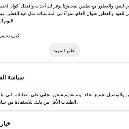
 للعود والعطور مع تطبيق صحصح! نوفر لك أحدث وأفضل أكواد الخصم 
عود والعطور طوال العام، سواءً في المناسبات مثل عيد الفطر، عيد 
اليوم ا
لى كود خصم العنابي للعود والعطور. وفي حال عدم توفر الكوبون، تواص
أظهر المزيد
سياسة الشح
والتوصيل لجميع أنحاء . يتم تقديم شحن مجاني على الطلبات التي تبلغ
الطلبات الأقل من ذلك. للاستفادة من خيار التوصيل السريع، يرجى تقديم طلبك قبل الساعة .
ل مع فريق دعم صحصح عبر الرسائل الخاصة على تويتر أو البريد الإلك
خيارا
حال عدم توفر كوبونات لمتجرك المفضل، يمكنك مراسلتنا مباشرة وس