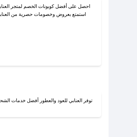
احصل على أفضل كوبونات الخصم لمتجر العنابي
استمتع بعروض وخصومات حصرية من العنابي لل
باستخدام تطبيق صحصح، يمكنك العثور بسهولة ع
توفر العنابي للعود والعطور أفضل خدمات الشحن 
لا تقلق! يمكنك التواص
في 