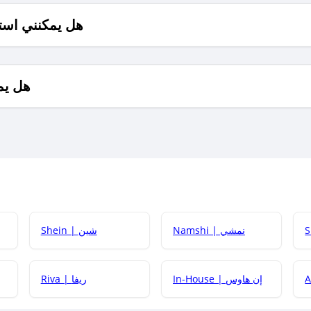
هل يمكنني است
هل يم
Namshi | نمشي
Shein | شين
كيف أحصل على
In-House | إن هاوس
Riva | ريفا