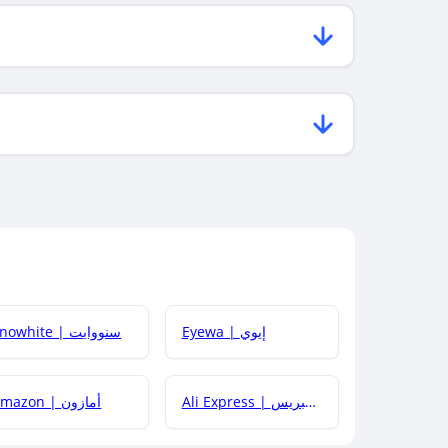
Eyewa | إيوي
Snowhite | سنووايت
Ali Express | علي إكسبريس
Amazon | أمازون