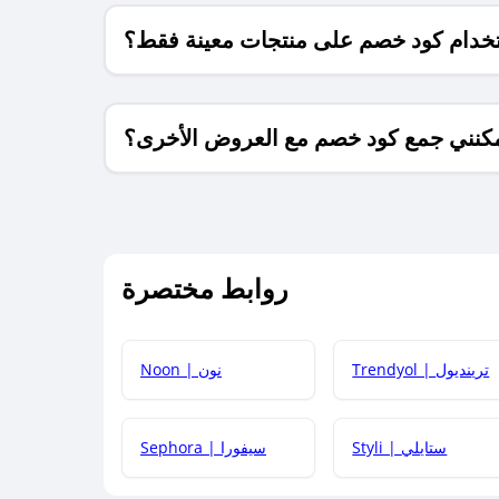
خدام كود خصم على منتجات معينة فقط؟
كنني جمع كود خصم مع العروض الأخرى؟
ما معنى كود خصم ؟
روابط مختصرة
كيف يمكنك استخدام كود الخصم؟
Trendyol | ترينديول
Noon | نون
 أحدث أكواد الخصم والعروض للمتاجر؟
Styli | ستايلي
Sephora | سيفورا