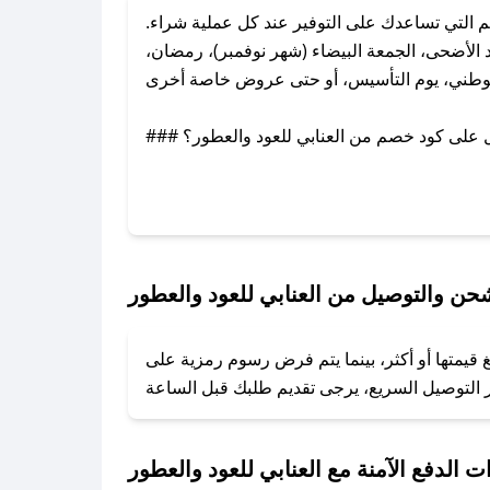
التي تساعدك على التوفير عند كل عملية شراء.
الأضحى، الجمعة البيضاء (شهر نوفمبر)، رمضان،
لوطني، يوم التأسيس، أو حتى عروض خاصة أخرى.
### كيف تحصل على كود خصم من العنابي للعود والعطور؟
ل معنا عبر تويتر أو البريد الإلكتروني لإضافته
بسرعة.
### كيفية استخدام كود خصم العنابي للعود والعطور؟
1. انسخ كود الخصم من تطبيق صحصح.
ن والتوصيل من العنابي للعود والعطور
2. الصقه في خانة الدفع عند التسوق من العنابي للعود والعطور.
 قيمتها أو أكثر، بينما يتم فرض رسوم رمزية على
### ماذا أفعل إذا لم يعمل كود الخصم؟
تروني، وسنقوم بحل المشكلة في أسرع وقت ممكن.
### ماذا أفعل إذا لم أجد كود خصم لمتجري المفضل؟
ت الدفع الآمنة مع العنابي للعود والعطور
نعمل على توفير الكوبونات في أسرع وقت ممكن.