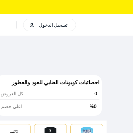
تسجيل الدخول
احصائيات كوبونات العنابي للعود والعطور
0
كل العروض
%0
اعلى خصم