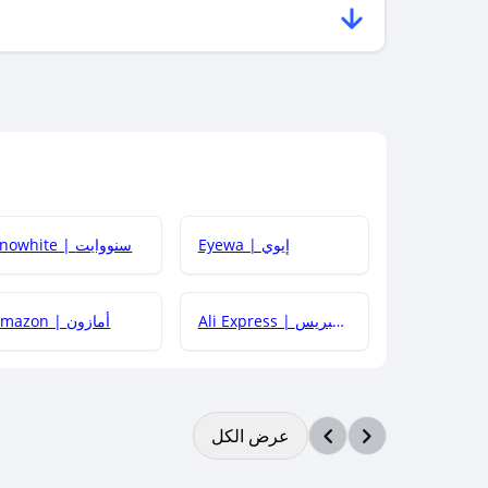
Eyewa | إيوي
Snowhite | سنووايت
Ali Express | علي إكسبريس
Amazon | أمازون
عرض الكل