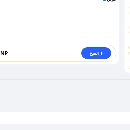
XNP
نسخ