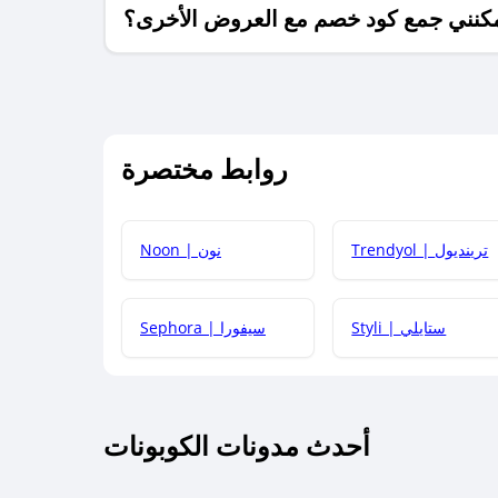
كنني جمع كود خصم مع العروض الأخرى؟
ما معنى كود خصم ؟
روابط مختصرة
كيف يمكنك استخدام كود الخصم؟
Trendyol | ترينديول
Noon | نون
 أحدث أكواد الخصم والعروض للمتاجر؟
Styli | ستايلي
Sephora | سيفورا
كم مدة صلاحية كود الخصم؟
أحدث مدونات الكوبونات