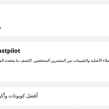
متو
اقرأ تقييمات واراء العملاء ع
أفضل كوبونات وأكو