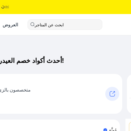
العروض
ابحث عن المتاجر
أحدث أكواد خصم العيدروس كود خصم حصري لـ العيدروس الآن!
متخصصون بالزي 
مُوثَّق