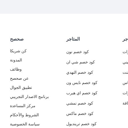
جر
المتاجر
صحصح
كن شريكا
ات
كود خصم نون
المدونة
ني
كود خصم شي ان
وظائف
نت
كود خصم النهدي
عن صحصح
اس
كود خصم نايس ون
تطبيق الجوال
ات
كود خصم اي هيرب
برنامج الاصدار التجريبي
قة
كود خصم نمشي
مركز المساعدة
كود خصم ماكس
الشروط والأحكام
كود خصم ترينديول
سياسة الخصوصية