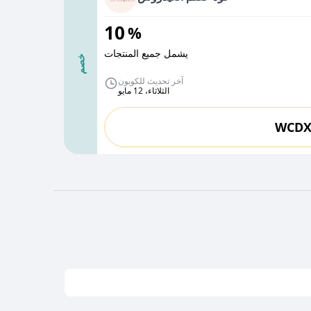
10
%
يشمل جميع المنتجات
خصم
آخر تحديث للكوبون
الثلاثاء، 12 مايو
⁨WCD