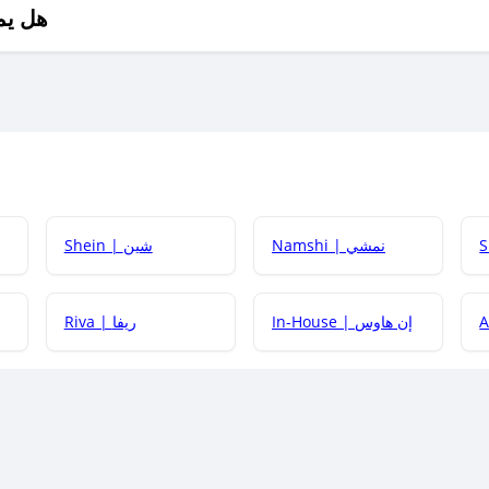
هل يم
Namshi | نمشي
Shein | شين
كيف أحصل على
In-House | إن هاوس
Riva | ريفا