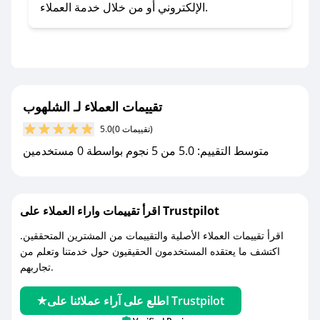
تطبيق صحصح.
الإلكتروني أو من خلال خدمة العملاء.
- تابع حسابنا الرسمي على تويتر وقم بتفعيل زر
التنبيهات.
- قم بتفعيل إشعارات تطبيق صحصح ليصلك كل
جديد.
تقييمات العملاء لـ الشلهوب
مع صحصح، تسوق بذكاء ووفّر على كل مشترياتك مع
(0 تقييمات)
5.0
كوبونات خصم حصرية من الشلهوب!
متوسط التقييم: 5.0 من 5 نجوم بواسطة 0 مستخدمين
اقرأ تقييمات واراء العملاء على Trustpilot
اقرأ تقييمات العملاء الأصلية والتقييمات من المشترين المتحققين.
اكتشف ما يعتقده المستخدمون الحقيقيون حول خدمتنا وتعلم من
تجاربهم.
اطلع على آراء عملائنا على Trustpilot