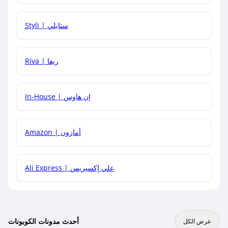
هل يمكنني استخدام كود خصم على منتجات معينة فقط؟
Styli | ستايلي
هل يمكنني جمع كود خصم مع العروض الأخرى؟
Riva | ريفا
In-House | إن هاوس
Amazon | أمازون
Ali Express | علي إكسبريس
أحدث مدونات الكوبونات
عرض الكل