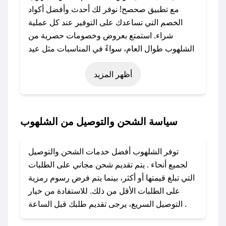
مع تطبيق صحصح! نوفر لك أحدث وأفضل أكواد
الخصم التي تساعدك على التوفير عند كل عملية
شراء. استمتع بعروض وخصومات حصرية من
الشلهوب طوال العام، سواءً في المناسبات مثل عيد
الفطر، عيد الأضحى، الجمعة البيضاء (شهر نوفمبر)،
أظهر المزيد
رمضان، اليوم الوطني، يوم التأسيس، أو حتى عروض
خاصة أخرى.
### كيف تحصل على كود خصم من الشلهوب؟
سياسة الشحن والتوصيل من الشلهوب
باستخدام تطبيق صحصح، يمكنك العثور بسهولة على
كود خصم الشلهوب. وفي حال عدم توفر الكوبون،
توفر الشلهوب أفضل خدمات الشحن والتوصيل
تواصل معنا عبر تويتر أو البريد الإلكتروني لإضافته
لجميع أنحاء . يتم تقديم شحن مجاني على الطلبات
بسرعة.
التي تبلغ قيمتها أو أكثر، بينما يتم فرض رسوم رمزية
على الطلبات الأقل من ذلك. للاستفادة من خيار
### كيفية استخدام كود خصم الشلهوب؟
التوصيل السريع، يرجى تقديم طلبك قبل الساعة .
1. انسخ كود الخصم من تطبيق صحصح.
2. الصقه في خانة الدفع عند التسوق من الشلهوب.