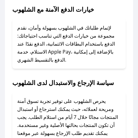
خيارات الدفع الآمنة مع الشلهوب
### ماذا أفعل إذا لم يعمل كود الخصم؟
لا تقلق! يمكنك التواصل مع فريق دعم صحصح عبر
الرسائل الخاصة على تويتر أو البريد الإلكتروني،
لإتمام طلباتك في الشلهوب بسهولة وأمان، نقدم
وسنقوم بحل المشكلة في أسرع وقت ممكن.
مجموعة من خيارات الدفع التي تناسب احتياجاتك:
الدفع باستخدام البطاقات الائتمانية، الدفع نقدًا عند
### ماذا أفعل إذا لم أجد كود خصم لمتجري
الاستلام، خدمة Apple Pay، بالإضافة إلى إمكانية
الدفع بالتقسيط الشهري.
المفضل؟
في حال عدم توفر كوبونات لمتجرك المفضل، يمكنك
مراسلتنا مباشرة وسنعمل على توفير الكوبونات في
سياسة الإرجاع والاستبدال لدى الشلهوب
أسرع وقت ممكن.
### كيف تحصل على كوبونات خصم حصرية من
يحرص الشلهوب على توفير تجربة تسوق آمنة
الشلهوب؟
ومريحة لعملائه، حيث يمكنك استرجاع أو استبدال
للحصول على كوبونات وخصومات حصرية، قم بما
المنتجات مجانًا خلال 7 أيام من استلام الطلب. يجب
يلي:
أن تكون المنتجات بحالتها الأصلية وغير مستخدمة.
- اضغط على أيقونة متابعة لمتجر الشلهوب في
يمكنك تقديم طلب الإرجاع بسهولة عبر موقعنا