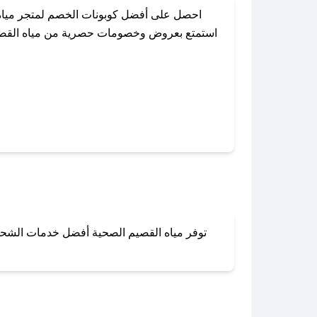
احصل على أفضل كوبونات الخصم لمتجر مياه 
استمتع بعروض وخصومات حصرية من مياه القصيم ا
باستخدام تطبيق صحصح، يمكنك العثور بسهولة
توفر مياه القصيم الصحية أفضل خدمات الشحن و
لا تقلق! يمكنك التواص
في 