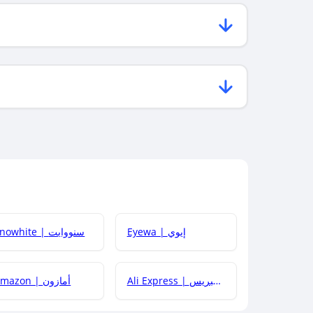
Eyewa | إيوي
Snowhite | سنووايت
Ali Express | علي إكسبريس
Amazon | أمازون