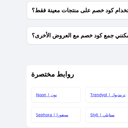
خدام كود خصم على منتجات معينة فقط؟
كنني جمع كود خصم مع العروض الأخرى؟
ما معنى كود خصم ؟
روابط مختصرة
كيف يمكنك استخدام كود الخصم؟
Trendyol | ترينديول
Noon | نون
 أحدث أكواد الخصم والعروض للمتاجر؟
Styli | ستايلي
Sephora | سيفورا