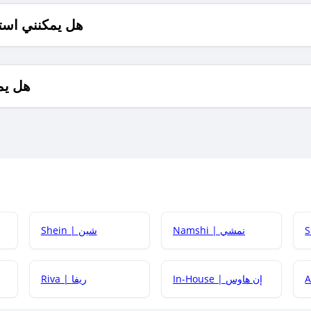
هل يمكنني است
هل يم
Namshi | نمشي
Shein | شين
كيف أحصل على
In-House | إن هاوس
Riva | ريفا