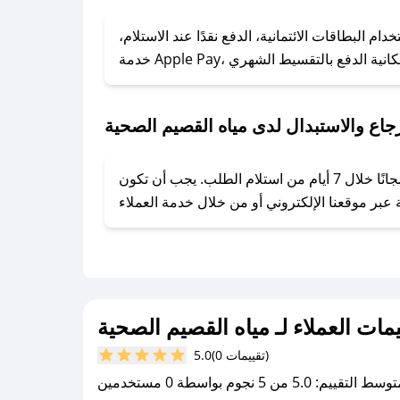
### كيف تحصل على كوبونات خصم حصرية من مياه القصيم الصحية؟
 البطاقات الائتمانية، الدفع نقدًا عند الاستلام،
ول على كوبونات وخصومات حصرية، قم بما يلي:
- اضغط على أيقونة متابعة لمتجر مياه القصيم الصحية في تطبيق صحصح.
- تابع حسابنا الرسمي على تويتر وقم بتفعيل زر التنبيهات.
جاع والاستبدال لدى مياه القصيم الصحية
- قم بتفعيل إشعارات تطبيق صحصح ليصلك كل جديد.
يحرص مياه القصيم الصحية على توفير تجربة تسوق آمنة ومريحة لعملائه، حيث يمكنك استرجاع أو استبدال المنتجات مجانًا خلال 7 أيام من استلام الطلب. يجب أن تكون
يمات العملاء لـ مياه القصيم الصحية
(0 تقييمات)
5.0
سط التقييم: 5.0 من 5 نجوم بواسطة 0 مستخدمين