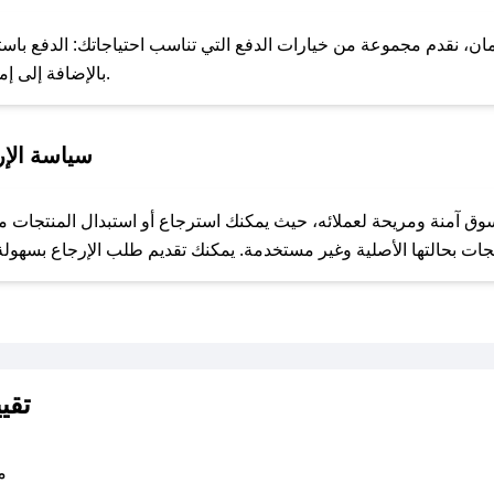
ن، نقدم مجموعة من خيارات الدفع التي تناسب احتياجاتك: الدفع باستخدام
خدمة Apple Pay، بالإضافة إلى إمكانية الدفع بالتقسيط الشهري.
للحص
سياسة الإر
مع صحصح، تسوق بذكاء ووفّر على كل مشترياتك مع كوبونات خصم حصرية من مياه القصيم الصحية!
تقي
متو