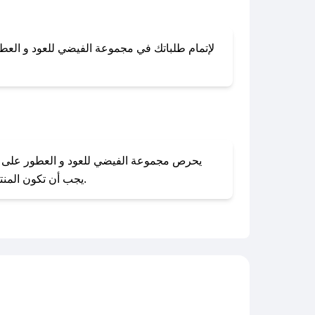
في 
لإتمام طلباتك في مجموعة الفيضي للعود و العطور
يجب أن تكون المنتجات بحالتها الأصلية وغير مستخدمة. يمكنك تقديم طلب الإرجاع بسهولة عبر موقعنا الإلكتروني أو من خلال خدمة العملاء.