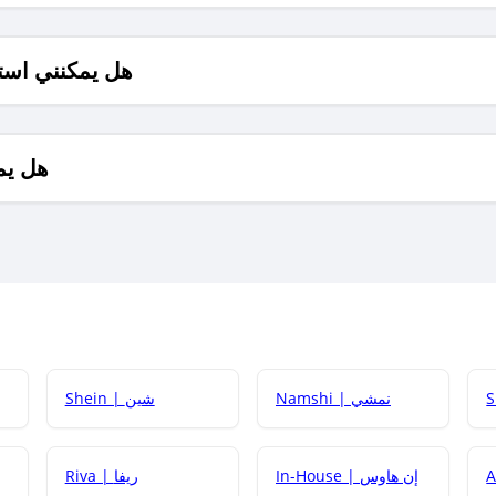
هل يمكنني است
هل يم
Namshi | نمشي
Shein | شين
كيف أحصل على
In-House | إن هاوس
Riva | ريفا