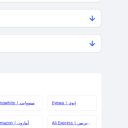
Eyewa | إيوي
Snowhite | سنووايت
Ali Express | علي إكسبريس
Amazon | أمازون