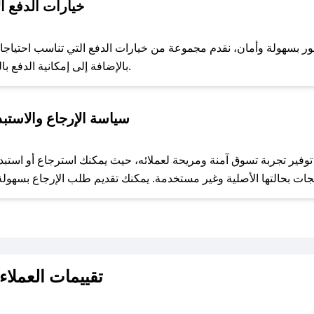
خيارات الدفع ا
حال عدم توفر كوبونات لمتجرك المفضل، يمكنك مراسلتنا مباشرة وس
 بسهولة وأمان، نقدم مجموعة من خيارات الدفع التي تناسب احتياجاتك: ا
عند الاستلام، خدمة Apple Pay، بالإضافة إلى إمكانية الدفع بالتقسيط الشهري.
للحص
سياسة الإرجاع والاستب
مع صحصح، تسوق بذكاء ووفّر على كل مشترياتك مع كوبونات خصم حصرية من مجموعة الفيضي للعود و العطور!
تقييمات العملاء