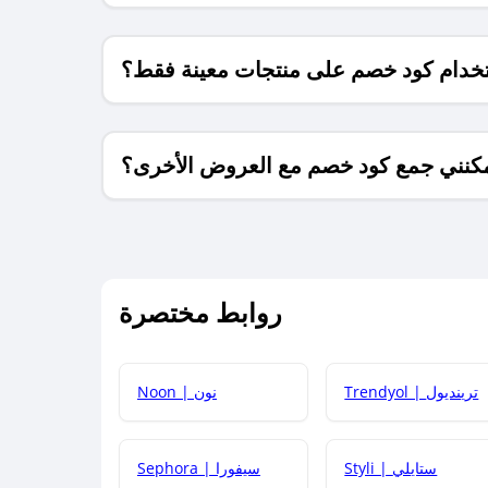
خدام كود خصم على منتجات معينة فقط؟
كنني جمع كود خصم مع العروض الأخرى؟
ما معنى كود خصم ؟
روابط مختصرة
كيف يمكنك استخدام كود الخصم؟
Trendyol | ترينديول
Noon | نون
 أحدث أكواد الخصم والعروض للمتاجر؟
Styli | ستايلي
Sephora | سيفورا