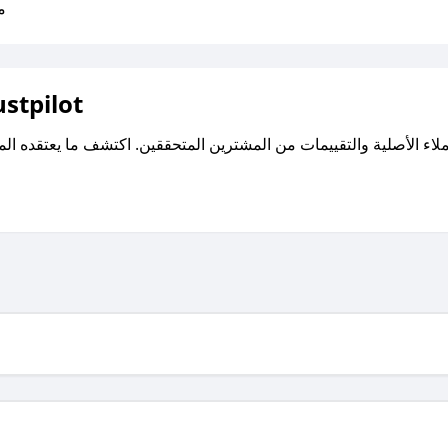
متو
اقرأ تقييمات واراء العملاء ع