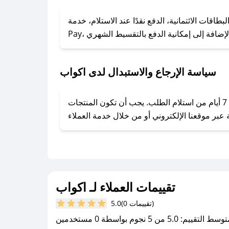
### كيف تحصل على كوبونات خصم حصرية من اكواب؟
ول على كوبونات وخصومات حصرية، قم بما يلي:
الائتمانية، الدفع نقدًا عند الاستلام، خدمة Apple
- اضغط على أيقونة متابعة لمتجر اكواب في تطبيق صحصح.
- تابع حسابنا الرسمي على تويتر وقم بتفعيل زر التنبيهات.
- قم بتفعيل إشعارات تطبيق صحصح ليصلك كل جديد.
سياسة الإرجاع والاستبدال لدى اكواب
يحرص اكواب على توفير تجربة تسوق آمنة ومريحة لعملائه، حيث يمكنك استرجاع أو استبدال المنتجات مجانًا خلال 7 أيام من استلام الطلب. يجب أن تكون المنتجات
تقييمات العملاء لـ اكواب
(0 تقييمات)
5.0
سط التقييم: 5.0 من 5 نجوم بواسطة 0 مستخدمين