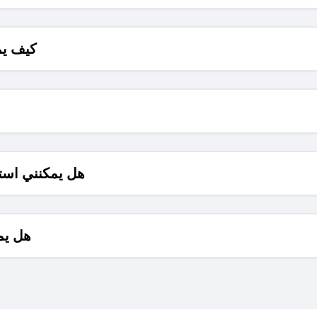
كيف يم
هل يمكنني است
هل يم