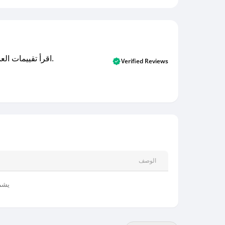
اقرأ تقييمات العملاء الأصلية والتقييمات من المشترين المتحققين. اكتشف ما يعتقده المستخدمون الحقيقيون حول خدمتنا وتعلم من تجاربهم.
Verified Reviews
الوصف
يشم