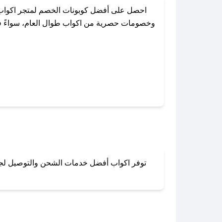
احصل على أفضل كوبونات الخصم لمتجر اكواب 
وخصومات حصرية من اكواب طوال العام، سواءً في 
باستخدام تطبيق صحصح، يمكنك العثور 
توفر اكواب أفضل خدمات الشحن والتوصيل لجميع 
لا تقلق! يمكنك التواص
في 