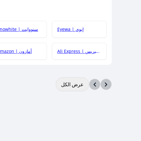
Eyewa | إيوي
Snowhite | سنووايت
Ali Express | علي إكسبريس
Amazon | أمازون
عرض الكل