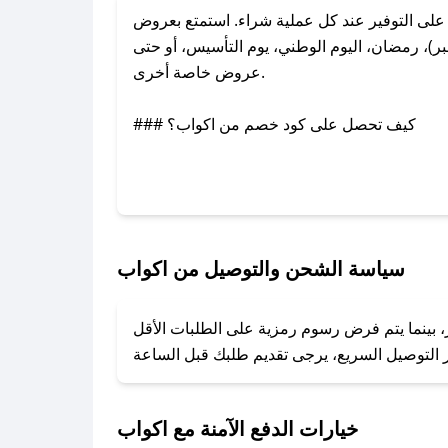
ى التوفير عند كل عملية شراء. استمتع بعروض
)، رمضان، اليوم الوطني، يوم التأسيس، أو حتى
عروض خاصة أخرى.
### كيف تحصل على كود خصم من اكواب؟
بر تويتر أو البريد الإلكتروني لإضافته بسرعة.
### كيفية استخدام كود خصم اكواب؟
1. انسخ كود الخصم من تطبيق صحصح.
2. الصقه في خانة الدفع عند التسوق من اكواب.
سياسة الشحن والتوصيل من اكواب
### ماذا أفعل إذا لم يعمل كود الخصم؟
، بينما يتم فرض رسوم رمزية على الطلبات الأقل
تروني، وسنقوم بحل المشكلة في أسرع وقت ممكن.
### ماذا أفعل إذا لم أجد كود خصم لمتجري المفضل؟
نعمل على توفير الكوبونات في أسرع وقت ممكن.
خيارات الدفع الآمنة مع اكواب