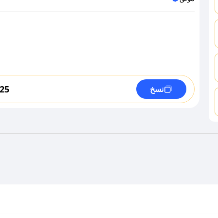
25
نسخ