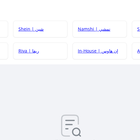
Namshi | نمشي
Shein | شين
كيف أحصل على
In-House | إن هاوس
Riva | ريفا
كيف أحصل على
كيف يم