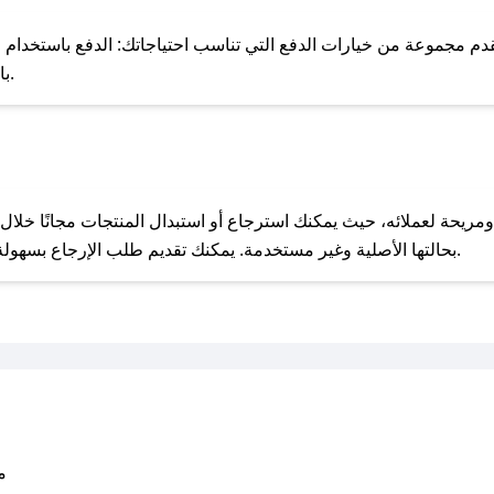
للحص
 مجموعة من خيارات الدفع التي تناسب احتياجاتك: الدفع باستخدام البطاقات 
Pay، بالإضافة إلى إمكانية الدفع بالتقسيط الشهري.
مع صحصح، تسوق بذكاء ووفّر على كل مشترياتك مع كوبونات خصم حصرية من اكواب!
بحالتها الأصلية وغير مستخدمة. يمكنك تقديم طلب الإرجاع بسهولة عبر موقعنا الإلكتروني أو من خلال خدمة العملاء.
متو