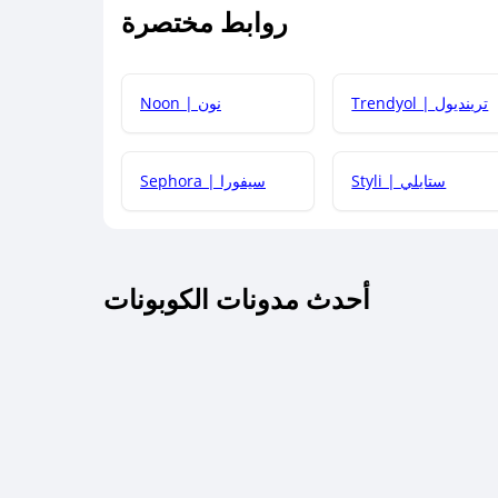
روابط مختصرة
كيف يمكنك استخدام كود الخصم؟
Trendyol | ترينديول
Noon | نون
 أحدث أكواد الخصم والعروض للمتاجر؟
Styli | ستايلي
Sephora | سيفورا
كم مدة صلاحية كود الخصم؟
أحدث مدونات الكوبونات
 توصيل مجاني أو بدون رسوم الشحن ؟
كنني معرفة إذا كان كود الخصم لا يعمل؟