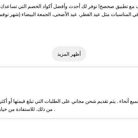
مع تطبيق صحصح! نوفر لك أحدث وأفضل أكواد الخصم التي تساعدك عل
المناسبات مثل عيد الفطر، عيد الأضحى، الجمعة البيضاء (شهر نوفمبر
بسهولة على كود خصم اكواب. وفي حال عدم توفر الكوبون، تواصل معنا ع
أظهر المزيد
أنحاء . يتم تقديم شحن مجاني على الطلبات التي تبلغ قيمتها أو أكثر
ل مع فريق دعم صحصح عبر الرسائل الخاصة على تويتر أو البريد الإلك
من ذلك. للاستفادة من خيار التوصيل السريع، يرجى تقديم طلبك قبل الساعة .
حال عدم توفر كوبونات لمتجرك المفضل، يمكنك مراسلتنا مباشرة وس