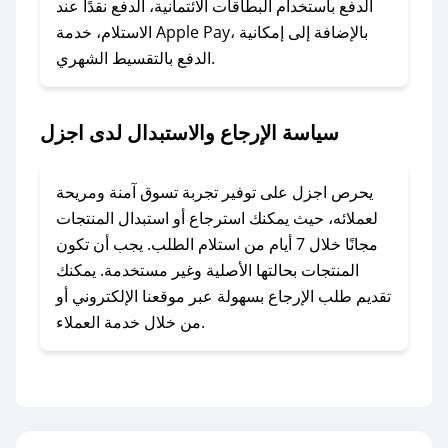
الدفع باستخدام البطاقات الائتمانية، الدفع نقدًا عند
### ماذا أفعل إذا لم أجد كود خصم لمتجري
الاستلام، خدمة Apple Pay، بالإضافة إلى إمكانية
الدفع بالتقسيط الشهري.
المفضل؟
في حال عدم توفر كوبونات لمتجرك المفضل، يمكنك
مراسلتنا مباشرة وسنعمل على توفير الكوبونات في
سياسة الإرجاع والاستبدال لدى اجزل
أسرع وقت ممكن.
### كيف تحصل على كوبونات خصم حصرية من
يحرص اجزل على توفير تجربة تسوق آمنة ومريحة
اجزل؟
لعملائه، حيث يمكنك استرجاع أو استبدال المنتجات
للحصول على كوبونات وخصومات حصرية، قم بما
مجانًا خلال 7 أيام من استلام الطلب. يجب أن تكون
يلي:
المنتجات بحالتها الأصلية وغير مستخدمة. يمكنك
- اضغط على أيقونة متابعة لمتجر اجزل في تطبيق
تقديم طلب الإرجاع بسهولة عبر موقعنا الإلكتروني أو
صحصح.
من خلال خدمة العملاء.
- تابع حسابنا الرسمي على تويتر وقم بتفعيل زر
التنبيهات.
- قم بتفعيل إشعارات تطبيق صحصح ليصلك كل
جديد.