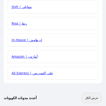
هل يمكنني استخدام كود خصم على منتجات معينة فقط؟
Styli | ستايلي
هل يمكنني جمع كود خصم مع العروض الأخرى؟
Riva | ريفا
In-House | إن هاوس
Amazon | أمازون
Ali Express | علي إكسبريس
أحدث مدونات الكوبونات
عرض الكل