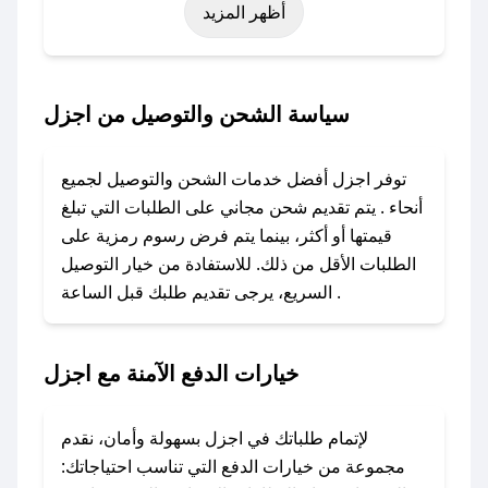
أظهر المزيد
اليوم الوطني، يوم التأسيس، أو حتى عروض خاصة
أخرى.
### كيف تحصل على كود خصم من اجزل؟
سياسة الشحن والتوصيل من اجزل
باستخدام تطبيق صحصح، يمكنك العثور بسهولة على
كود خصم اجزل. وفي حال عدم توفر الكوبون،
توفر اجزل أفضل خدمات الشحن والتوصيل لجميع
تواصل معنا عبر تويتر أو البريد الإلكتروني لإضافته
أنحاء . يتم تقديم شحن مجاني على الطلبات التي تبلغ
بسرعة.
قيمتها أو أكثر، بينما يتم فرض رسوم رمزية على
الطلبات الأقل من ذلك. للاستفادة من خيار التوصيل
### كيفية استخدام كود خصم اجزل؟
السريع، يرجى تقديم طلبك قبل الساعة .
1. انسخ كود الخصم من تطبيق صحصح.
2. الصقه في خانة الدفع عند التسوق من اجزل.
خيارات الدفع الآمنة مع اجزل
### ماذا أفعل إذا لم يعمل كود الخصم؟
لا تقلق! يمكنك التواصل مع فريق دعم صحصح عبر
الرسائل الخاصة على تويتر أو البريد الإلكتروني،
لإتمام طلباتك في اجزل بسهولة وأمان، نقدم
وسنقوم بحل المشكلة في أسرع وقت ممكن.
مجموعة من خيارات الدفع التي تناسب احتياجاتك: