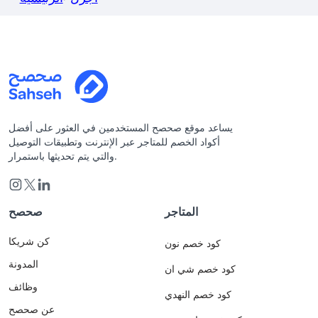
يساعد موقع صحصح المستخدمين في العثور على أفضل
أكواد الخصم للمتاجر عبر الإنترنت وتطبيقات التوصيل
والتي يتم تحديثها باستمرار.
المتاجر
صحصح
كن شريكا
كود خصم نون
المدونة
كود خصم شي ان
وظائف
كود خصم النهدي
عن صحصح