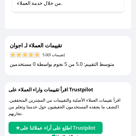
صحصح.
من خلال خدمة العملاء.
- تابع حسابنا الرسمي على تويتر وقم بتفعيل زر
التنبيهات.
- قم بتفعيل إشعارات تطبيق صحصح ليصلك كل
جديد.
تقييمات العملاء لـ اجوان
مع صحصح، تسوق بذكاء ووفّر على كل مشترياتك مع
(0 تقييمات)
5.0
كوبونات خصم حصرية من اجوان!
متوسط التقييم: 5.0 من 5 نجوم بواسطة 0 مستخدمين
اقرأ تقييمات واراء العملاء على Trustpilot
اقرأ تقييمات العملاء الأصلية والتقييمات من المشترين المتحققين.
اكتشف ما يعتقده المستخدمون الحقيقيون حول خدمتنا وتعلم من
تجاربهم.
اطلع على آراء عملائنا على Trustpilot