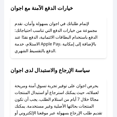
خيارات الدفع الآمنة مع اجوان
### ماذا أفعل إذا لم يعمل كود الخصم؟
لا تقلق! يمكنك التواصل مع فريق دعم صحصح عبر
الرسائل الخاصة على تويتر أو البريد الإلكتروني،
لإتمام طلباتك في اجوان بسهولة وأمان، نقدم
وسنقوم بحل المشكلة في أسرع وقت ممكن.
مجموعة من خيارات الدفع التي تناسب احتياجاتك:
الدفع باستخدام البطاقات الائتمانية، الدفع نقدًا عند
### ماذا أفعل إذا لم أجد كود خصم لمتجري
الاستلام، خدمة Apple Pay، بالإضافة إلى إمكانية
الدفع بالتقسيط الشهري.
المفضل؟
في حال عدم توفر كوبونات لمتجرك المفضل، يمكنك
مراسلتنا مباشرة وسنعمل على توفير الكوبونات في
سياسة الإرجاع والاستبدال لدى اجوان
أسرع وقت ممكن.
### كيف تحصل على كوبونات خصم حصرية من
يحرص اجوان على توفير تجربة تسوق آمنة ومريحة
اجوان؟
لعملائه، حيث يمكنك استرجاع أو استبدال المنتجات
للحصول على كوبونات وخصومات حصرية، قم بما
مجانًا خلال 7 أيام من استلام الطلب. يجب أن تكون
يلي:
المنتجات بحالتها الأصلية وغير مستخدمة. يمكنك
- اضغط على أيقونة متابعة لمتجر اجوان في تطبيق
تقديم طلب الإرجاع بسهولة عبر موقعنا الإلكتروني أو