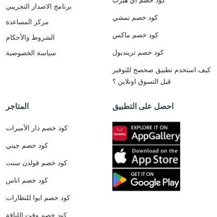
برنامج الاصدار التجريبي
كود خصم نمشي
مركز المساعدة
كود خصم ماكس
الشروط والأحكام
كود خصم ترينديول
سياسة الخصوصية
كيف استخدم تطبيق صحصح للتوفير
قبل التسوق اونلاين ؟
احصل على التطبيق
المتاجر
كود خصم دار الأميرات
كود خصم جيني
كود خصم قولدن سنت
كود خصم اناس
كود خصم ايوا للنظارات
كود خصم وقت اللياقة