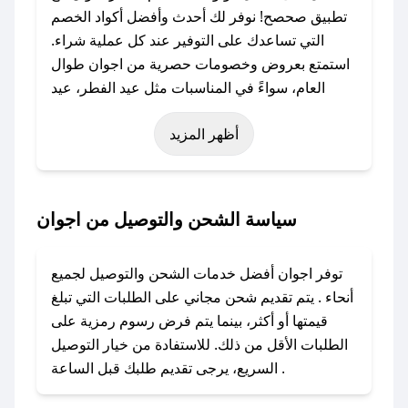
تطبيق صحصح! نوفر لك أحدث وأفضل أكواد الخصم
التي تساعدك على التوفير عند كل عملية شراء.
استمتع بعروض وخصومات حصرية من اجوان طوال
العام، سواءً في المناسبات مثل عيد الفطر، عيد
الأضحى، الجمعة البيضاء (شهر نوفمبر)، رمضان،
أظهر المزيد
اليوم الوطني، يوم التأسيس، أو حتى عروض خاصة
أخرى.
### كيف تحصل على كود خصم من اجوان؟
سياسة الشحن والتوصيل من اجوان
باستخدام تطبيق صحصح، يمكنك العثور بسهولة على
كود خصم اجوان. وفي حال عدم توفر الكوبون،
توفر اجوان أفضل خدمات الشحن والتوصيل لجميع
تواصل معنا عبر تويتر أو البريد الإلكتروني لإضافته
أنحاء . يتم تقديم شحن مجاني على الطلبات التي تبلغ
بسرعة.
قيمتها أو أكثر، بينما يتم فرض رسوم رمزية على
الطلبات الأقل من ذلك. للاستفادة من خيار التوصيل
### كيفية استخدام كود خصم اجوان؟
السريع، يرجى تقديم طلبك قبل الساعة .
1. انسخ كود الخصم من تطبيق صحصح.
2. الصقه في خانة الدفع عند التسوق من اجوان.