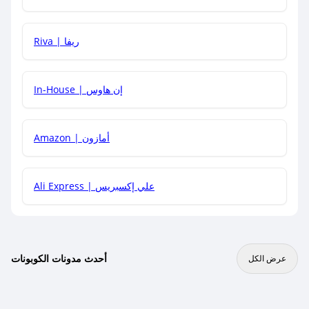
هل يمكنني جمع كود خصم مع العروض الأخرى؟
Riva | ريفا
In-House | إن هاوس
Amazon | أمازون
Ali Express | علي إكسبريس
أحدث مدونات الكوبونات
عرض الكل