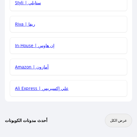
Styli | ستايلي
هل يمكنني جمع كود خصم مع العروض الأخرى؟
Riva | ريفا
In-House | إن هاوس
Amazon | أمازون
Ali Express | علي إكسبريس
أحدث مدونات الكوبونات
عرض الكل