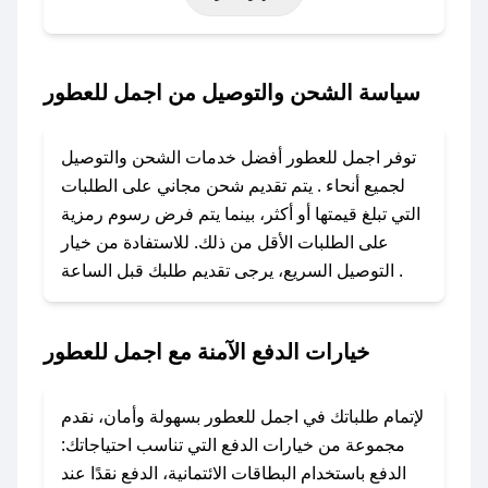
حتى عروض خاصة أخرى.
### كيف تحصل على كود خصم من اجمل للعطور؟
سياسة الشحن والتوصيل من اجمل للعطور
باستخدام تطبيق صحصح، يمكنك العثور بسهولة على
كود خصم اجمل للعطور. وفي حال عدم توفر
توفر اجمل للعطور أفضل خدمات الشحن والتوصيل
الكوبون، تواصل معنا عبر تويتر أو البريد الإلكتروني
لجميع أنحاء . يتم تقديم شحن مجاني على الطلبات
لإضافته بسرعة.
التي تبلغ قيمتها أو أكثر، بينما يتم فرض رسوم رمزية
على الطلبات الأقل من ذلك. للاستفادة من خيار
### كيفية استخدام كود خصم اجمل للعطور؟
التوصيل السريع، يرجى تقديم طلبك قبل الساعة .
1. انسخ كود الخصم من تطبيق صحصح.
2. الصقه في خانة الدفع عند التسوق من اجمل
للعطور.
خيارات الدفع الآمنة مع اجمل للعطور
### ماذا أفعل إذا لم يعمل كود الخصم؟
لا تقلق! يمكنك التواصل مع فريق دعم صحصح عبر
لإتمام طلباتك في اجمل للعطور بسهولة وأمان، نقدم
الرسائل الخاصة على تويتر أو البريد الإلكتروني،
مجموعة من خيارات الدفع التي تناسب احتياجاتك:
وسنقوم بحل المشكلة في أسرع وقت ممكن.
الدفع باستخدام البطاقات الائتمانية، الدفع نقدًا عند