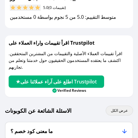
(0 تقييمات)
5.0
مع صحصح، تسوق بذكاء ووفّر على كل مشترياتك مع
متوسط التقييم: 5.0 من 5 نجوم بواسطة 0 مستخدمين
كوبونات خصم حصرية من اجمل للعطور!
اقرأ تقييمات واراء العملاء على Trustpilot
اقرأ تقييمات العملاء الأصلية والتقييمات من المشترين المتحققين.
اكتشف ما يعتقده المستخدمون الحقيقيون حول خدمتنا وتعلم من
تجاربهم.
اطلع على آراء عملائنا على Trustpilot
Verified Reviews
الاسئلة الشائعة عن الكوبونات
عرض الكل
ما معنى كود خصم ؟