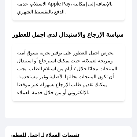
الاستلام، خدمة Apple Pay، بالإضافة إلى إمكانية
الدفع بالتقسيط الشهري.
### ماذا أفعل إذا لم أجد كود خصم لمتجري
المفضل؟
في حال عدم توفر كوبونات لمتجرك المفضل، يمكنك
سياسة الإرجاع والاستبدال لدى اجمل للعطور
مراسلتنا مباشرة وسنعمل على توفير الكوبونات في
أسرع وقت ممكن.
يحرص اجمل للعطور على توفير تجربة تسوق آمنة
### كيف تحصل على كوبونات خصم حصرية من
ومريحة لعملائه، حيث يمكنك استرجاع أو استبدال
اجمل للعطور؟
المنتجات مجانًا خلال 7 أيام من استلام الطلب. يجب
للحصول على كوبونات وخصومات حصرية، قم بما
أن تكون المنتجات بحالتها الأصلية وغير مستخدمة.
يلي:
يمكنك تقديم طلب الإرجاع بسهولة عبر موقعنا
- اضغط على أيقونة متابعة لمتجر اجمل للعطور في
الإلكتروني أو من خلال خدمة العملاء.
تطبيق صحصح.
- تابع حسابنا الرسمي على تويتر وقم بتفعيل زر
التنبيهات.
- قم بتفعيل إشعارات تطبيق صحصح ليصلك كل
جديد.
تقييمات العملاء لـ اجمل للعطور