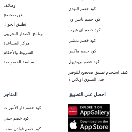
وظائف
كود خصم النهدي
عن صحصح
كود خصم نايس ون
تطبيق الجوال
كود خصم اي هيرب
برنامج الاصدار التجريبي
كود خصم نمشي
مركز المساعدة
كود خصم ماكس
الشروط والأحكام
كود خصم ترينديول
سياسة الخصوصية
كيف استخدم تطبيق صحصح للتوفير
قبل التسوق اونلاين ؟
احصل على التطبيق
المتاجر
كود خصم دار الأميرات
كود خصم جيني
كود خصم قولدن سنت