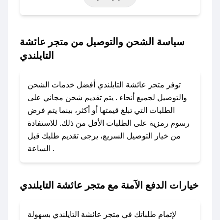
التأسيس، أو حتى عروض خاصة أخرى.
### كيف تحصل على كود خصم من متجر عائشة
سياسة الشحن والتوصيل من متجر عائشة
التايلندي؟
التايلندي
باستخدام تطبيق صحصح، يمكنك العثور بسهولة على
كود خصم متجر عائشة التايلندي. وفي حال عدم توفر
توفر متجر عائشة التايلندي أفضل خدمات الشحن
الكوبون، تواصل معنا عبر تويتر أو البريد الإلكتروني
والتوصيل لجميع أنحاء . يتم تقديم شحن مجاني على
لإضافته بسرعة.
الطلبات التي تبلغ قيمتها أو أكثر، بينما يتم فرض
رسوم رمزية على الطلبات الأقل من ذلك. للاستفادة
### كيفية استخدام كود خصم متجر عائشة
من خيار التوصيل السريع، يرجى تقديم طلبك قبل
التايلندي؟
الساعة .
1. انسخ كود الخصم من تطبيق صحصح.
2. الصقه في خانة الدفع عند التسوق من متجر
عائشة التايلندي.
خيارات الدفع الآمنة مع متجر عائشة التايلندي
### ماذا أفعل إذا لم يعمل كود الخصم؟
لا تقلق! يمكنك التواصل مع فريق دعم صحصح عبر
لإتمام طلباتك في متجر عائشة التايلندي بسهولة