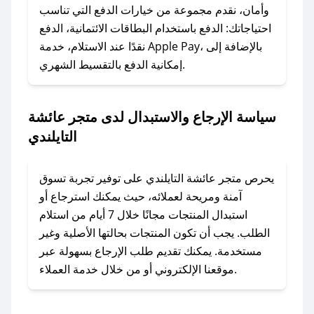
الرسائل الخاصة على تويتر أو البريد الإلكتروني،
وأمان، نقدم مجموعة من خيارات الدفع التي تناسب
وسنقوم بحل المشكلة في أسرع وقت ممكن.
احتياجاتك: الدفع باستخدام البطاقات الائتمانية، الدفع
نقدًا عند الاستلام، خدمة Apple Pay، بالإضافة إلى
### ماذا أفعل إذا لم أجد كود خصم لمتجري
إمكانية الدفع بالتقسيط الشهري.
المفضل؟
في حال عدم توفر كوبونات لمتجرك المفضل، يمكنك
سياسة الإرجاع والاستبدال لدى متجر عائشة
مراسلتنا مباشرة وسنعمل على توفير الكوبونات في
التايلندي
أسرع وقت ممكن.
### كيف تحصل على كوبونات خصم حصرية من
يحرص متجر عائشة التايلندي على توفير تجربة تسوق
متجر عائشة التايلندي؟
آمنة ومريحة لعملائه، حيث يمكنك استرجاع أو
للحصول على كوبونات وخصومات حصرية، قم بما
استبدال المنتجات مجانًا خلال 7 أيام من استلام
يلي:
الطلب. يجب أن تكون المنتجات بحالتها الأصلية وغير
- اضغط على أيقونة متابعة لمتجر متجر عائشة
مستخدمة. يمكنك تقديم طلب الإرجاع بسهولة عبر
التايلندي في تطبيق صحصح.
موقعنا الإلكتروني أو من خلال خدمة العملاء.
- تابع حسابنا الرسمي على تويتر وقم بتفعيل زر
التنبيهات.