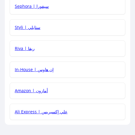
Sephora | سيفورا
هل يمكنني استخدام كود خصم على منتجات معينة فقط؟
Styli | ستايلي
هل يمكنني جمع كود خصم مع العروض الأخرى؟
Riva | ريفا
In-House | إن هاوس
Amazon | أمازون
Ali Express | علي إكسبريس