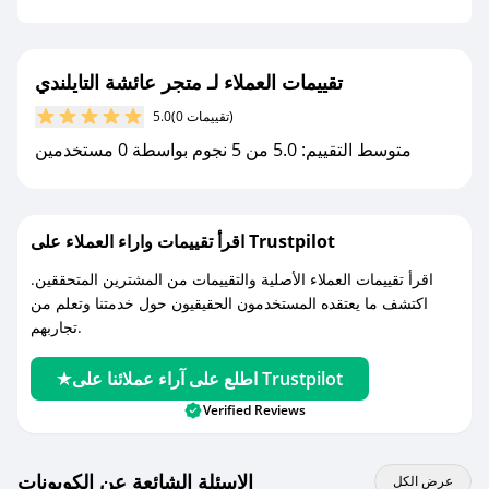
- قم بتفعيل إشعارات تطبيق صحصح ليصلك كل
جديد.
تقييمات العملاء لـ متجر عائشة التايلندي
مع صحصح، تسوق بذكاء ووفّر على كل مشترياتك مع
(0 تقييمات)
5.0
كوبونات خصم حصرية من متجر عائشة التايلندي!
متوسط التقييم: 5.0 من 5 نجوم بواسطة 0 مستخدمين
اقرأ تقييمات واراء العملاء على Trustpilot
اقرأ تقييمات العملاء الأصلية والتقييمات من المشترين المتحققين.
اكتشف ما يعتقده المستخدمون الحقيقيون حول خدمتنا وتعلم من
تجاربهم.
اطلع على آراء عملائنا على Trustpilot
Verified Reviews
الاسئلة الشائعة عن الكوبونات
عرض الكل