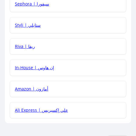
Sephora | سيفورا
هل يمكنني استخدام كود خصم على منتجات معينة فقط؟
Styli | ستايلي
هل يمكنني جمع كود خصم مع العروض الأخرى؟
Riva | ريفا
In-House | إن هاوس
Amazon | أمازون
Ali Express | علي إكسبريس