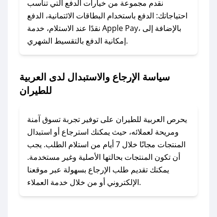
الرسائل الخاصة على تويتر أو البريد الإلكتروني،
نقدم مجموعة من خيارات الدفع التي تناسب
وسنقوم بحل المشكلة في أسرع وقت ممكن.
احتياجاتك: الدفع باستخدام البطاقات الائتمانية، الدفع
نقدًا عند الاستلام، خدمة Apple Pay، بالإضافة إلى
إمكانية الدفع بالتقسيط الشهري.
### ماذا أفعل إذا لم أجد كود خصم لمتجري
المفضل؟
في حال عدم توفر كوبونات لمتجرك المفضل، يمكنك
سياسة الإرجاع والاستبدال لدى العربية
مراسلتنا مباشرة وسنعمل على توفير الكوبونات في
للطيران
أسرع وقت ممكن.
### كيف تحصل على كوبونات خصم حصرية من
يحرص العربية للطيران على توفير تجربة تسوق آمنة
العربية للطيران؟
ومريحة لعملائه، حيث يمكنك استرجاع أو استبدال
للحصول على كوبونات وخصومات حصرية، قم بما
المنتجات مجانًا خلال 7 أيام من استلام الطلب. يجب
يلي:
أن تكون المنتجات بحالتها الأصلية وغير مستخدمة.
- اضغط على أيقونة متابعة لمتجر العربية للطيران
يمكنك تقديم طلب الإرجاع بسهولة عبر موقعنا
في تطبيق صحصح.
الإلكتروني أو من خلال خدمة العملاء.
- تابع حسابنا الرسمي على تويتر وقم بتفعيل زر
التنبيهات.