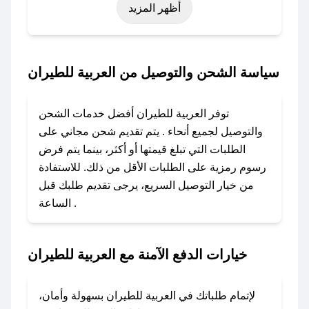
أظهر المزيد
نوفمبر)، رمضان، اليوم الوطني، يوم التأسيس، أو
حتى عروض خاصة أخرى.
### كيف تحصل على كود خصم من العربية
سياسة الشحن والتوصيل من العربية للطيران
للطيران؟
باستخدام تطبيق صحصح، يمكنك العثور بسهولة على
توفر العربية للطيران أفضل خدمات الشحن
كود خصم العربية للطيران. وفي حال عدم توفر
والتوصيل لجميع أنحاء . يتم تقديم شحن مجاني على
الكوبون، تواصل معنا عبر تويتر أو البريد الإلكتروني
الطلبات التي تبلغ قيمتها أو أكثر، بينما يتم فرض
لإضافته بسرعة.
رسوم رمزية على الطلبات الأقل من ذلك. للاستفادة
من خيار التوصيل السريع، يرجى تقديم طلبك قبل
### كيفية استخدام كود خصم العربية للطيران؟
الساعة .
1. انسخ كود الخصم من تطبيق صحصح.
2. الصقه في خانة الدفع عند التسوق من العربية
للطيران.
خيارات الدفع الآمنة مع العربية للطيران
### ماذا أفعل إذا لم يعمل كود الخصم؟
لا تقلق! يمكنك التواصل مع فريق دعم صحصح عبر
لإتمام طلباتك في العربية للطيران بسهولة وأمان،