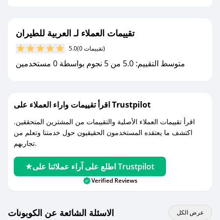
- قم بتفعيل إشعارات تطبيق صحصح ليصلك كل
جديد.
تقييمات العملاء لـ العربية للطيران
مع صحصح، تسوق بذكاء ووفّر على كل مشترياتك مع
(0 تقييمات)
5.0
كوبونات خصم حصرية من العربية للطيران!
متوسط التقييم: 5.0 من 5 نجوم بواسطة 0 مستخدمين
اقرأ تقييمات واراء العملاء على Trustpilot
اقرأ تقييمات العملاء الأصلية والتقييمات من المشترين المتحققين.
اكتشف ما يعتقده المستخدمون الحقيقيون حول خدمتنا وتعلم من
تجاربهم.
اطلع على آراء عملائنا على Trustpilot
Verified Reviews
الاسئلة الشائعة عن الكوبونات
عرض الكل