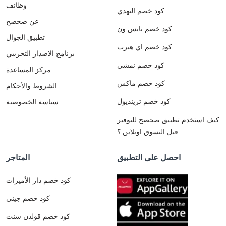
وظائف
كود خصم النهدي
عن صحصح
كود خصم نايس ون
تطبيق الجوال
كود خصم اي هيرب
برنامج الاصدار التجريبي
كود خصم نمشي
مركز المساعدة
كود خصم ماكس
الشروط والأحكام
كود خصم ترينديول
سياسة الخصوصية
كيف استخدم تطبيق صحصح للتوفير
قبل التسوق اونلاين ؟
احصل على التطبيق
المتاجر
كود خصم دار الأميرات
كود خصم جيني
كود خصم قولدن سنت