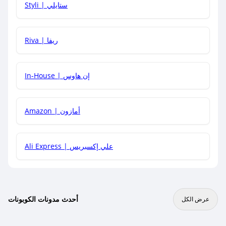
Styli | ستايلي
هل يمكنني جمع كود خصم مع العروض الأخرى؟
Riva | ريفا
In-House | إن هاوس
Amazon | أمازون
Ali Express | علي إكسبريس
أحدث مدونات الكوبونات
عرض الكل