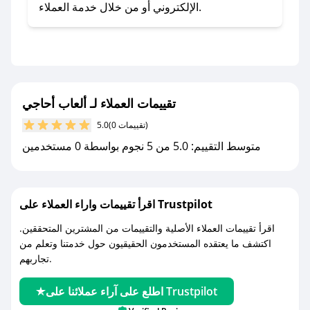
- اضغط على أيقونة متابعة لمتجر ألعاب أحاجي في
الإلكتروني أو من خلال خدمة العملاء.
تطبيق صحصح.
- تابع حسابنا الرسمي على تويتر وقم بتفعيل زر
التنبيهات.
- قم بتفعيل إشعارات تطبيق صحصح ليصلك كل
جديد.
تقييمات العملاء لـ ألعاب أحاجي
(0 تقييمات)
5.0
مع صحصح، تسوق بذكاء ووفّر على كل مشترياتك مع
متوسط التقييم: 5.0 من 5 نجوم بواسطة 0 مستخدمين
كوبونات خصم حصرية من ألعاب أحاجي!
اقرأ تقييمات واراء العملاء على Trustpilot
اقرأ تقييمات العملاء الأصلية والتقييمات من المشترين المتحققين.
اكتشف ما يعتقده المستخدمون الحقيقيون حول خدمتنا وتعلم من
تجاربهم.
اطلع على آراء عملائنا على Trustpilot