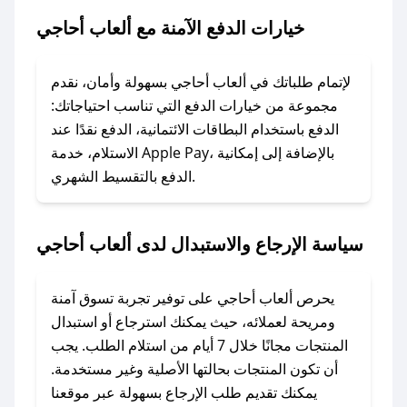
أحاجي.
خيارات الدفع الآمنة مع ألعاب أحاجي
### ماذا أفعل إذا لم يعمل كود الخصم؟
لا تقلق! يمكنك التواصل مع فريق دعم صحصح عبر
لإتمام طلباتك في ألعاب أحاجي بسهولة وأمان، نقدم
الرسائل الخاصة على تويتر أو البريد الإلكتروني،
مجموعة من خيارات الدفع التي تناسب احتياجاتك:
وسنقوم بحل المشكلة في أسرع وقت ممكن.
الدفع باستخدام البطاقات الائتمانية، الدفع نقدًا عند
الاستلام، خدمة Apple Pay، بالإضافة إلى إمكانية
الدفع بالتقسيط الشهري.
### ماذا أفعل إذا لم أجد كود خصم لمتجري
المفضل؟
في حال عدم توفر كوبونات لمتجرك المفضل، يمكنك
سياسة الإرجاع والاستبدال لدى ألعاب أحاجي
مراسلتنا مباشرة وسنعمل على توفير الكوبونات في
أسرع وقت ممكن.
يحرص ألعاب أحاجي على توفير تجربة تسوق آمنة
### كيف تحصل على كوبونات خصم حصرية من
ومريحة لعملائه، حيث يمكنك استرجاع أو استبدال
ألعاب أحاجي؟
المنتجات مجانًا خلال 7 أيام من استلام الطلب. يجب
للحصول على كوبونات وخصومات حصرية، قم بما
أن تكون المنتجات بحالتها الأصلية وغير مستخدمة.
يلي:
يمكنك تقديم طلب الإرجاع بسهولة عبر موقعنا