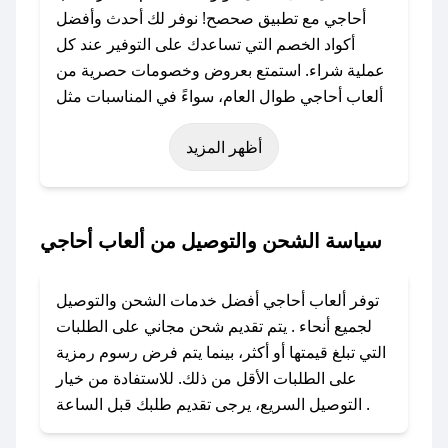
أحاجي مع تطبيق صحصح! نوفر لك أحدث وأفضل
أكواد الخصم التي تساعدك على التوفير عند كل
عملية شراء. استمتع بعروض وخصومات حصرية من
ألعاب أحاجي طوال العام، سواءً في المناسبات مثل
عيد الفطر، عيد الأضحى، الجمعة البيضاء (شهر
أظهر المزيد
نوفمبر)، رمضان، اليوم الوطني، يوم التأسيس، أو
حتى عروض خاصة أخرى.
### كيف تحصل على كود خصم من ألعاب أحاجي؟
سياسة الشحن والتوصيل من ألعاب أحاجي
باستخدام تطبيق صحصح، يمكنك العثور بسهولة على
كود خصم ألعاب أحاجي. وفي حال عدم توفر
توفر ألعاب أحاجي أفضل خدمات الشحن والتوصيل
الكوبون، تواصل معنا عبر تويتر أو البريد الإلكتروني
لجميع أنحاء . يتم تقديم شحن مجاني على الطلبات
لإضافته بسرعة.
التي تبلغ قيمتها أو أكثر، بينما يتم فرض رسوم رمزية
على الطلبات الأقل من ذلك. للاستفادة من خيار
### كيفية استخدام كود خصم ألعاب أحاجي؟
التوصيل السريع، يرجى تقديم طلبك قبل الساعة .
1. انسخ كود الخصم من تطبيق صحصح.
2. الصقه في خانة الدفع عند التسوق من ألعاب