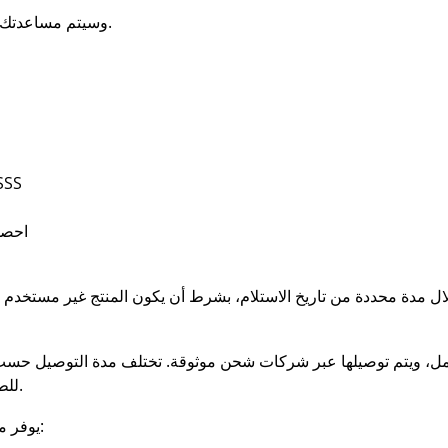
وسيتم مساعدتك على الفور أو إضافة الكود إن لم يكن مفعّلاً.
عند الوصول إلى صفحة الدفع، أدخ
احصل عل
ل خلال مدة محددة من تاريخ الاستلام، بشرط أن يكون المنتج غير مستخد
جة الطلبات خلال 1-3 أيام عمل، ويتم توصيلها عبر شركات شحن موثوقة. تختلف مدة ال
للطلبات التي تزيد عن 399 ريال داخل المملكة.
يوفر متجر افكير خيارات دفع آمنة ومتعددة تشمل: