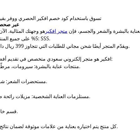
تسوق باستخدام كود خصم افكير الحصري ووفر بقيمة 5% على جميع المنتجات من متجر ا
وفر أكثر مع كود خصم افكير SSS عبر صحصح كوبون
عناية بالبشرة والشعر والجسم، فإن
متجر افكير
هو وجهتك المثالية. الآ
5% على جميع المنتجات بدون حد أدنى للشراء، باستخدام الكود: SSS.
ويقدّم المتجر أيضًا شحن مجاني للطلبات التي تتجاوز 399 ريال داخل السعودية، مما يجعل تجربتك أكثر توفيرًا.
افكير هو متجر إلكتروني سعودي متخصص في تقديم أفضل المنتجات الخاصة بالعناية اليومية، ويضم:
منتجات عناية بالبشرة: سيرومات، مرطّبات، واقيات الشمس، علاجات حب الشباب.
مستحضرات الشعر: شامبوهات آمنة، زيوت، ماسكات تقوية وإنبات.
مستلزمات العناية الشخصية: مزيلات رائحة طبيعية، أدوات عناية، فرش، منتجات عضوية.
قسم خاص بالأطفال: منتجات لطيفة وآمنة للأطفال.
كل منتج يتم اختياره بعناية من علامات موثوقة لضمان نتائج فعّالة ومناسبة لجميع أنواع البشرة والشعر.