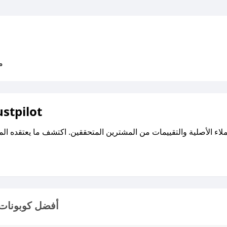
متو
اقرأ تقييمات واراء العملاء ع
أفضل كوبونات 