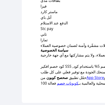
بطاقات مدى
فيزا
ماستر كارد
أبل باي
الدفع عند الاستلام
Stc pay
تابي
تمارا
سياسة الخصوصية
كود خصم افكير SSS ,لا تفوّت فرصة الحصول على خصم 5% باستخدام كود SSS عند الشراء من متجر افكير. سواء كنت تهتم ببشرتك، أو تبحث عن منتجات
App Store
حمّل تطبيق
صحصح كوبون
من
لية والعالمية بـ
كوبونات خصم