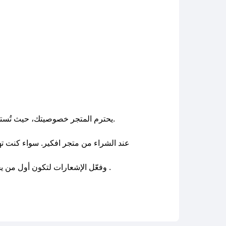
يحترم المتجر خصوصيتك، حيث تُستخدم بياناتك الشخصية فقط لأغراض معالجة الطلبات والشحن وخدمة العملاء، ولا يتم مشاركتها مع أي جهة خارجية.
وأكثر من 1000 كوبون فعال .
وفعّل الإشعارات لتكون أول من