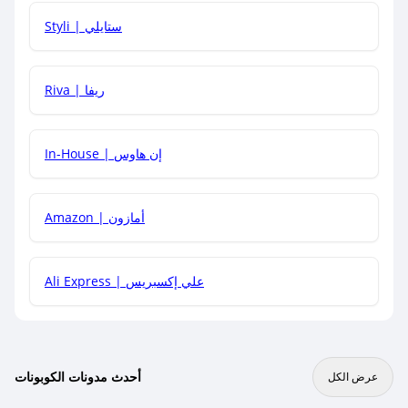
هل يمكنني استخدام كود خصم على منتجات معينة فقط؟
Styli | ستايلي
هل يمكنني جمع كود خصم مع العروض الأخرى؟
Riva | ريفا
In-House | إن هاوس
Amazon | أمازون
Ali Express | علي إكسبريس
أحدث مدونات الكوبونات
عرض الكل