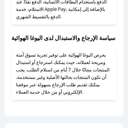
وسنقوم بحل المشكلة في أسرع وقت ممكن.
الدفع باستخدام البطاقات الائتمانية، الدفع نقدًا عند
الاستلام، خدمة Apple Pay، بالإضافة إلى إمكانية
الدفع بالتقسيط الشهري.
### ماذا أفعل إذا لم أجد كود خصم لمتجري
المفضل؟
في حال عدم توفر كوبونات لمتجرك المفضل، يمكنك
سياسة الإرجاع والاستبدال لدى اليوغا الهوائية
مراسلتنا مباشرة وسنعمل على توفير الكوبونات في
أسرع وقت ممكن.
يحرص اليوغا الهوائية على توفير تجربة تسوق آمنة
### كيف تحصل على كوبونات خصم حصرية من
ومريحة لعملائه، حيث يمكنك استرجاع أو استبدال
اليوغا الهوائية؟
المنتجات مجانًا خلال 7 أيام من استلام الطلب. يجب
للحصول على كوبونات وخصومات حصرية، قم بما
أن تكون المنتجات بحالتها الأصلية وغير مستخدمة.
يلي:
يمكنك تقديم طلب الإرجاع بسهولة عبر موقعنا
- اضغط على أيقونة متابعة لمتجر اليوغا الهوائية في
الإلكتروني أو من خلال خدمة العملاء.
تطبيق صحصح.
- تابع حسابنا الرسمي على تويتر وقم بتفعيل زر
التنبيهات.
- قم بتفعيل إشعارات تطبيق صحصح ليصلك كل