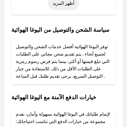
أظهر المزيد
نوفمبر)، رمضان، اليوم الوطني، يوم التأسيس، أو
حتى عروض خاصة أخرى.
### كيف تحصل على كود خصم من اليوغا الهوائية؟
سياسة الشحن والتوصيل من اليوغا الهوائية
باستخدام تطبيق صحصح، يمكنك العثور بسهولة على
كود خصم اليوغا الهوائية. وفي حال عدم توفر
توفر اليوغا الهوائية أفضل خدمات الشحن والتوصيل
الكوبون، تواصل معنا عبر تويتر أو البريد الإلكتروني
لجميع أنحاء . يتم تقديم شحن مجاني على الطلبات
لإضافته بسرعة.
التي تبلغ قيمتها أو أكثر، بينما يتم فرض رسوم رمزية
على الطلبات الأقل من ذلك. للاستفادة من خيار
### كيفية استخدام كود خصم اليوغا الهوائية؟
التوصيل السريع، يرجى تقديم طلبك قبل الساعة .
1. انسخ كود الخصم من تطبيق صحصح.
2. الصقه في خانة الدفع عند التسوق من اليوغا
الهوائية.
خيارات الدفع الآمنة مع اليوغا الهوائية
### ماذا أفعل إذا لم يعمل كود الخصم؟
لا تقلق! يمكنك التواصل مع فريق دعم صحصح عبر
لإتمام طلباتك في اليوغا الهوائية بسهولة وأمان، نقدم
الرسائل الخاصة على تويتر أو البريد الإلكتروني،
مجموعة من خيارات الدفع التي تناسب احتياجاتك: