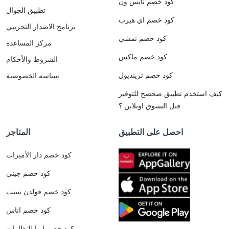
كود خصم نايس ون
تطبيق الجوال
كود خصم اي هيرب
برنامج الاصدار التجريبي
كود خصم نمشي
مركز المساعدة
كود خصم ماكس
الشروط والأحكام
كود خصم ترينديول
سياسة الخصوصية
كيف استخدم تطبيق صحصح للتوفير
قبل التسوق اونلاين ؟
احصل على التطبيق
المتاجر
كود خصم دار الأميرات
كود خصم جيني
كود خصم قولدن سنت
كود خصم اناس
كود خصم ايوا للنظارات