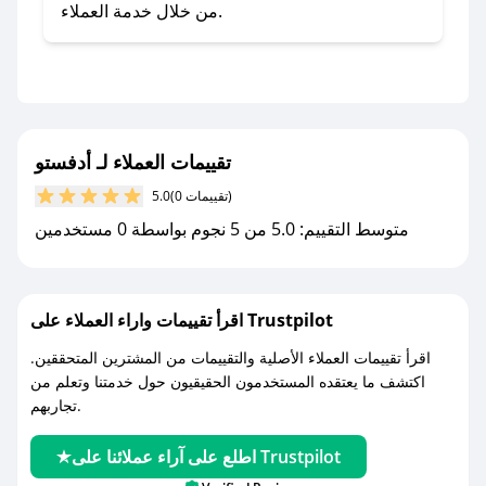
صحصح.
من خلال خدمة العملاء.
- تابع حسابنا الرسمي على تويتر وقم بتفعيل زر
التنبيهات.
- قم بتفعيل إشعارات تطبيق صحصح ليصلك كل
جديد.
تقييمات العملاء لـ أدفستو
مع صحصح، تسوق بذكاء ووفّر على كل مشترياتك مع
(0 تقييمات)
5.0
كوبونات خصم حصرية من أدفستو!
متوسط التقييم: 5.0 من 5 نجوم بواسطة 0 مستخدمين
اقرأ تقييمات واراء العملاء على Trustpilot
اقرأ تقييمات العملاء الأصلية والتقييمات من المشترين المتحققين.
اكتشف ما يعتقده المستخدمون الحقيقيون حول خدمتنا وتعلم من
تجاربهم.
اطلع على آراء عملائنا على Trustpilot