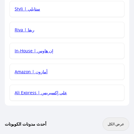
هل يمكنني استخدام كود خصم على منتجات معينة فقط؟
Styli | ستايلي
هل يمكنني جمع كود خصم مع العروض الأخرى؟
Riva | ريفا
In-House | إن هاوس
Amazon | أمازون
Ali Express | علي إكسبريس
أحدث مدونات الكوبونات
عرض الكل