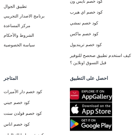
كود خصم نايس ون
تطبيق الجوال
كود خصم اي هيرب
برنامج الاصدار التجريبي
كود خصم نمشي
مركز المساعدة
كود خصم ماكس
الشروط والأحكام
كود خصم ترينديول
سياسة الخصوصية
كيف استخدم تطبيق صحصح للتوفير
قبل التسوق اونلاين ؟
احصل على التطبيق
المتاجر
كود خصم دار الأميرات
كود خصم جيني
كود خصم قولدن سنت
كود خصم اناس
كود خصم ايوا للنظارات