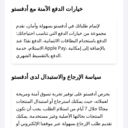
خيارات الدفع الآمنة مع أدفستو
### ماذا أفعل إذا لم يعمل كود الخصم؟
لا تقلق! يمكنك التواصل مع فريق دعم صحصح عبر
الرسائل الخاصة على تويتر أو البريد الإلكتروني،
لإتمام طلباتك في أدفستو بسهولة وأمان، نقدم
وسنقوم بحل المشكلة في أسرع وقت ممكن.
مجموعة من خيارات الدفع التي تناسب احتياجاتك:
الدفع باستخدام البطاقات الائتمانية، الدفع نقدًا عند
### ماذا أفعل إذا لم أجد كود خصم لمتجري
الاستلام، خدمة Apple Pay، بالإضافة إلى إمكانية
الدفع بالتقسيط الشهري.
المفضل؟
في حال عدم توفر كوبونات لمتجرك المفضل، يمكنك
مراسلتنا مباشرة وسنعمل على توفير الكوبونات في
سياسة الإرجاع والاستبدال لدى أدفستو
أسرع وقت ممكن.
### كيف تحصل على كوبونات خصم حصرية من
يحرص أدفستو على توفير تجربة تسوق آمنة ومريحة
أدفستو؟
لعملائه، حيث يمكنك استرجاع أو استبدال المنتجات
للحصول على كوبونات وخصومات حصرية، قم بما
مجانًا خلال 7 أيام من استلام الطلب. يجب أن تكون
يلي:
المنتجات بحالتها الأصلية وغير مستخدمة. يمكنك
- اضغط على أيقونة متابعة لمتجر أدفستو في تطبيق
تقديم طلب الإرجاع بسهولة عبر موقعنا الإلكتروني أو