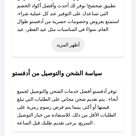
تطبيق صحصح! نوفر لك أحدث وأفضل أكواد الخصم
التي تساعدك على التوفير عند كل عملية شراء.
استمتع بعروض وخصومات حصرية من أدفستو طوال
العام، سواءً في المناسبات مثل عيد الفطر، عيد
الأضحى، الجمعة البيضاء (شهر نوفمبر)، رمضان،
أظهر المزيد
اليوم الوطني، يوم التأسيس، أو حتى عروض خاصة
أخرى.
### كيف تحصل على كود خصم من أدفستو؟
سياسة الشحن والتوصيل من أدفستو
باستخدام تطبيق صحصح، يمكنك العثور بسهولة على
كود خصم أدفستو. وفي حال عدم توفر الكوبون،
توفر أدفستو أفضل خدمات الشحن والتوصيل لجميع
تواصل معنا عبر تويتر أو البريد الإلكتروني لإضافته
أنحاء . يتم تقديم شحن مجاني على الطلبات التي تبلغ
بسرعة.
قيمتها أو أكثر، بينما يتم فرض رسوم رمزية على
الطلبات الأقل من ذلك. للاستفادة من خيار التوصيل
### كيفية استخدام كود خصم أدفستو؟
السريع، يرجى تقديم طلبك قبل الساعة .
1. انسخ كود الخصم من تطبيق صحصح.
2. الصقه في خانة الدفع عند التسوق من أدفستو.