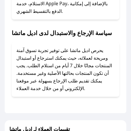
### ماذا أفعل إذا لم أجد كود خصم لمتجري
الاستلام، خدمة Apple Pay، بالإضافة إلى إمكانية
الدفع بالتقسيط الشهري.
المفضل؟
في حال عدم توفر كوبونات لمتجرك المفضل، يمكنك
مراسلتنا مباشرة وسنعمل على توفير الكوبونات في
سياسة الإرجاع والاستبدال لدى اديل ماتشا
أسرع وقت ممكن.
### كيف تحصل على كوبونات خصم حصرية من
يحرص اديل ماتشا على توفير تجربة تسوق آمنة
اديل ماتشا؟
ومريحة لعملائه، حيث يمكنك استرجاع أو استبدال
للحصول على كوبونات وخصومات حصرية، قم بما
المنتجات مجانًا خلال 7 أيام من استلام الطلب. يجب
يلي:
أن تكون المنتجات بحالتها الأصلية وغير مستخدمة.
- اضغط على أيقونة متابعة لمتجر اديل ماتشا في
يمكنك تقديم طلب الإرجاع بسهولة عبر موقعنا
تطبيق صحصح.
الإلكتروني أو من خلال خدمة العملاء.
- تابع حسابنا الرسمي على تويتر وقم بتفعيل زر
التنبيهات.
- قم بتفعيل إشعارات تطبيق صحصح ليصلك كل
جديد.
تقييمات العملاء لـ اديل ماتشا