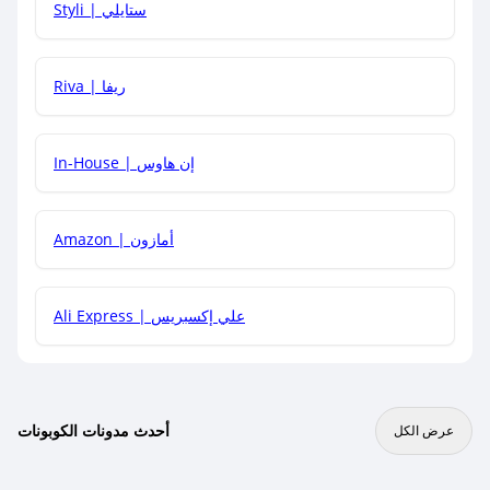
Styli | ستايلي
هل يمكنني جمع كود خصم مع العروض الأخرى؟
Riva | ريفا
In-House | إن هاوس
Amazon | أمازون
Ali Express | علي إكسبريس
أحدث مدونات الكوبونات
عرض الكل