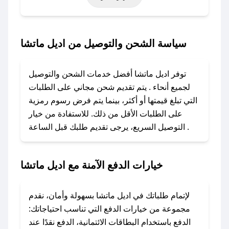
خاصة أخرى.
### كيف تحصل على كود خصم من اديل ماتشا؟
سياسة الشحن والتوصيل من اديل ماتشا
باستخدام تطبيق صحصح، يمكنك العثور بسهولة على
كود خصم اديل ماتشا. وفي حال عدم توفر الكوبون،
توفر اديل ماتشا أفضل خدمات الشحن والتوصيل
تواصل معنا عبر تويتر أو البريد الإلكتروني لإضافته
لجميع أنحاء . يتم تقديم شحن مجاني على الطلبات
بسرعة.
التي تبلغ قيمتها أو أكثر، بينما يتم فرض رسوم رمزية
على الطلبات الأقل من ذلك. للاستفادة من خيار
### كيفية استخدام كود خصم اديل ماتشا؟
التوصيل السريع، يرجى تقديم طلبك قبل الساعة .
1. انسخ كود الخصم من تطبيق صحصح.
2. الصقه في خانة الدفع عند التسوق من اديل ماتشا.
خيارات الدفع الآمنة مع اديل ماتشا
### ماذا أفعل إذا لم يعمل كود الخصم؟
لا تقلق! يمكنك التواصل مع فريق دعم صحصح عبر
الرسائل الخاصة على تويتر أو البريد الإلكتروني،
لإتمام طلباتك في اديل ماتشا بسهولة وأمان، نقدم
وسنقوم بحل المشكلة في أسرع وقت ممكن.
مجموعة من خيارات الدفع التي تناسب احتياجاتك:
الدفع باستخدام البطاقات الائتمانية، الدفع نقدًا عند