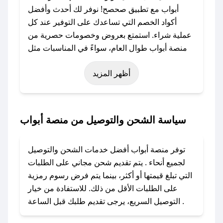
أبواب مع تطبيق صحصح! نوفر لك أحدث وأفضل
أكواد الخصم التي تساعدك على التوفير عند كل
عملية شراء. استمتع بعروض وخصومات حصرية من
منصة أبواب طوال العام، سواءً في المناسبات مثل
عيد الفطر، عيد الأضحى، الجمعة البيضاء (شهر
أظهر المزيد
نوفمبر)، رمضان، اليوم الوطني، يوم التأسيس، أو
حتى عروض خاصة أخرى.
### كيف تحصل على كود خصم من منصة أبواب؟
سياسة الشحن والتوصيل من منصة أبواب
باستخدام تطبيق صحصح، يمكنك العثور بسهولة على
كود خصم منصة أبواب. وفي حال عدم توفر الكوبون،
توفر منصة أبواب أفضل خدمات الشحن والتوصيل
تواصل معنا عبر تويتر أو البريد الإلكتروني لإضافته
لجميع أنحاء . يتم تقديم شحن مجاني على الطلبات
بسرعة.
التي تبلغ قيمتها أو أكثر، بينما يتم فرض رسوم رمزية
على الطلبات الأقل من ذلك. للاستفادة من خيار
### كيفية استخدام كود خصم منصة أبواب؟
التوصيل السريع، يرجى تقديم طلبك قبل الساعة .
1. انسخ كود الخصم من تطبيق صحصح.
2. الصقه في خانة الدفع عند التسوق من منصة