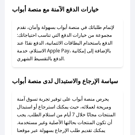
أبواب.
خيارات الدفع الآمنة مع منصة أبواب
### ماذا أفعل إذا لم يعمل كود الخصم؟
لا تقلق! يمكنك التواصل مع فريق دعم صحصح عبر
لإتمام طلباتك في منصة أبواب بسهولة وأمان، نقدم
الرسائل الخاصة على تويتر أو البريد الإلكتروني،
مجموعة من خيارات الدفع التي تناسب احتياجاتك:
وسنقوم بحل المشكلة في أسرع وقت ممكن.
الدفع باستخدام البطاقات الائتمانية، الدفع نقدًا عند
الاستلام، خدمة Apple Pay، بالإضافة إلى إمكانية
الدفع بالتقسيط الشهري.
### ماذا أفعل إذا لم أجد كود خصم لمتجري
المفضل؟
في حال عدم توفر كوبونات لمتجرك المفضل، يمكنك
سياسة الإرجاع والاستبدال لدى منصة أبواب
مراسلتنا مباشرة وسنعمل على توفير الكوبونات في
أسرع وقت ممكن.
يحرص منصة أبواب على توفير تجربة تسوق آمنة
### كيف تحصل على كوبونات خصم حصرية من
ومريحة لعملائه، حيث يمكنك استرجاع أو استبدال
منصة أبواب؟
المنتجات مجانًا خلال 7 أيام من استلام الطلب. يجب
للحصول على كوبونات وخصومات حصرية، قم بما
أن تكون المنتجات بحالتها الأصلية وغير مستخدمة.
يلي:
يمكنك تقديم طلب الإرجاع بسهولة عبر موقعنا