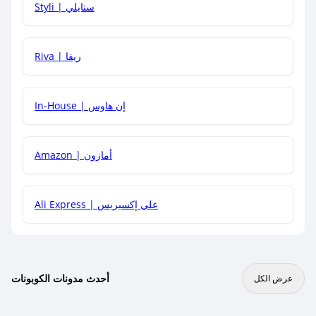
Styli | ستايلي
هل يمكنني جمع كود خصم مع العروض الأخرى؟
Riva | ريفا
In-House | إن هاوس
Amazon | أمازون
Ali Express | علي إكسبريس
أحدث مدونات الكوبونات
عرض الكل