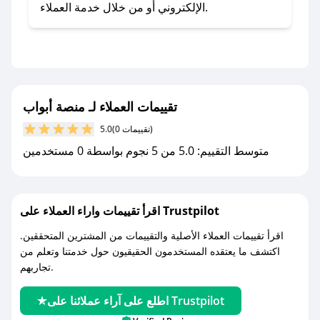
- اضغط على أيقونة متابعة لمتجر منصة أبواب في
الإلكتروني أو من خلال خدمة العملاء.
تطبيق صحصح.
- تابع حسابنا الرسمي على تويتر وقم بتفعيل زر
التنبيهات.
- قم بتفعيل إشعارات تطبيق صحصح ليصلك كل
جديد.
تقييمات العملاء لـ منصة أبواب
(0 تقييمات)
5.0
مع صحصح، تسوق بذكاء ووفّر على كل مشترياتك مع
متوسط التقييم: 5.0 من 5 نجوم بواسطة 0 مستخدمين
كوبونات خصم حصرية من منصة أبواب!
اقرأ تقييمات واراء العملاء على Trustpilot
اقرأ تقييمات العملاء الأصلية والتقييمات من المشترين المتحققين.
اكتشف ما يعتقده المستخدمون الحقيقيون حول خدمتنا وتعلم من
تجاربهم.
اطلع على آراء عملائنا على Trustpilot