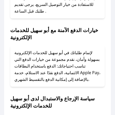
للاستفادة من خيار التوصيل السريع، يرجى تقديم
### كيفية استخدام كود خصم أبو سهيل للخدمات
طلبك قبل الساعة .
الإلكترونية؟
1. انسخ كود الخصم من تطبيق صحصح.
2. الصقه في خانة الدفع عند التسوق من أبو سهيل
خيارات الدفع الآمنة مع أبو سهيل للخدمات
للخدمات الإلكترونية.
الإلكترونية
### ماذا أفعل إذا لم يعمل كود الخصم؟
لا تقلق! يمكنك التواصل مع فريق دعم صحصح عبر
لإتمام طلباتك في أبو سهيل للخدمات الإلكترونية
الرسائل الخاصة على تويتر أو البريد الإلكتروني،
بسهولة وأمان، نقدم مجموعة من خيارات الدفع التي
وسنقوم بحل المشكلة في أسرع وقت ممكن.
تناسب احتياجاتك: الدفع باستخدام البطاقات
الائتمانية، الدفع نقدًا عند الاستلام، خدمة Apple Pay،
### ماذا أفعل إذا لم أجد كود خصم لمتجري
بالإضافة إلى إمكانية الدفع بالتقسيط الشهري.
المفضل؟
في حال عدم توفر كوبونات لمتجرك المفضل، يمكنك
سياسة الإرجاع والاستبدال لدى أبو سهيل
مراسلتنا مباشرة وسنعمل على توفير الكوبونات في
أسرع وقت ممكن.
للخدمات الإلكترونية