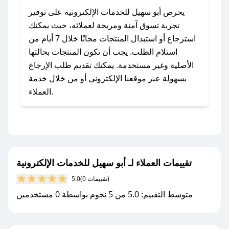
### كيف تحصل على كوبونات خصم حصرية من أبو
يحرص أبو سهيل للخدمات الإلكترونية على توفير
سهيل للخدمات الإلكترونية؟
تجربة تسوق آمنة ومريحة لعملائه، حيث يمكنك
للحصول على كوبونات وخصومات حصرية، قم بما
استرجاع أو استبدال المنتجات مجانًا خلال 7 أيام من
يلي:
استلام الطلب. يجب أن تكون المنتجات بحالتها
- اضغط على أيقونة متابعة لمتجر أبو سهيل للخدمات
الأصلية وغير مستخدمة. يمكنك تقديم طلب الإرجاع
الإلكترونية في تطبيق صحصح.
بسهولة عبر موقعنا الإلكتروني أو من خلال خدمة
- تابع حسابنا الرسمي على تويتر وقم بتفعيل زر
العملاء.
التنبيهات.
- قم بتفعيل إشعارات تطبيق صحصح ليصلك كل
جديد.
مع صحصح، تسوق بذكاء ووفّر على كل مشترياتك مع
تقييمات العملاء لـ أبو سهيل للخدمات الإلكترونية
كوبونات خصم حصرية من أبو سهيل للخدمات
الإلكترونية!
(0 تقييمات)
5.0
متوسط التقييم: 5.0 من 5 نجوم بواسطة 0 مستخدمين