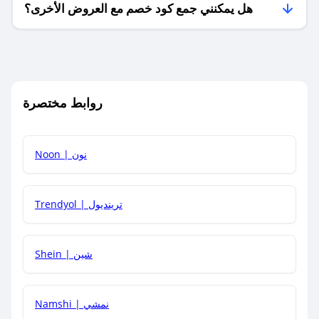
هل يمكنني جمع كود خصم مع العروض الأخرى؟
ما معنى كود خصم ؟
روابط مختصرة
كيف يمكنك استخدام كود الخصم؟
Noon | نون
كيف أحصل على أحدث أكواد الخصم والعروض للمتاجر؟
Trendyol | ترينديول
كم مدة صلاحية كود الخصم؟
Shein | شين
Namshi | نمشي
كيف أحصل على توصيل مجاني أو بدون رسوم الشحن ؟