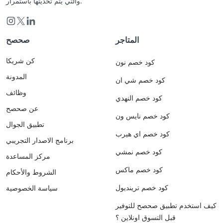
والتي يتم تحديثها باستمرار.
المتاجر
صحصح
كن شريكا
كود خصم نون
المدونة
كود خصم شي ان
وظائف
كود خصم النهدي
عن صحصح
كود خصم نايس ون
تطبيق الجوال
كود خصم اي هيرب
برنامج الاصدار التجريبي
كود خصم نمشي
مركز المساعدة
كود خصم ماكس
الشروط والأحكام
كود خصم ترينديول
سياسة الخصوصية
كيف استخدم تطبيق صحصح للتوفير
قبل التسوق اونلاين ؟