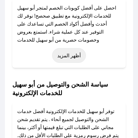
احصل على أفضل كوبونات الخصم لمتجر أبو سهيل
للخدمات الإلكترونية مع تطبيق صحصح! نوفر لك
أحدث وأفضل أكواد الخصم التي تساعدك على
التوفير عند كل عملية شراء. استمتع بعروض
وخصومات حصرية من أبو سهيل للخدمات
الإلكترونية طوال العام، سواءً في المناسبات مثل
أظهر المزيد
عيد الفطر، عيد الأضحى، الجمعة البيضاء (شهر
نوفمبر)، رمضان، اليوم الوطني، يوم التأسيس، أو
حتى عروض خاصة أخرى.
سياسة الشحن والتوصيل من أبو سهيل
### كيف تحصل على كود خصم من أبو سهيل
للخدمات الإلكترونية
للخدمات الإلكترونية؟
باستخدام تطبيق صحصح، يمكنك العثور بسهولة على
توفر أبو سهيل للخدمات الإلكترونية أفضل خدمات
كود خصم أبو سهيل للخدمات الإلكترونية. وفي حال
الشحن والتوصيل لجميع أنحاء . يتم تقديم شحن
عدم توفر الكوبون، تواصل معنا عبر تويتر أو البريد
مجاني على الطلبات التي تبلغ قيمتها أو أكثر، بينما
الإلكتروني لإضافته بسرعة.
يتم فرض رسوم رمزية على الطلبات الأقل من ذلك.