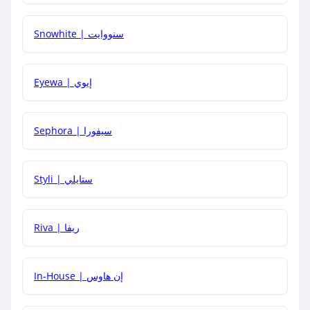
Snowhite | سنووايت
كيف يمكنني معرفة إذا كان كود الخصم لا يعمل؟
Eyewa | إيوي
كيف أحصل على أقوى كود خصم؟
Sephora | سيفورا
هل يمكنني استخدام كود خصم على منتجات معينة فقط؟
Styli | ستايلي
هل يمكنني جمع كود خصم مع العروض الأخرى؟
Riva | ريفا
In-House | إن هاوس