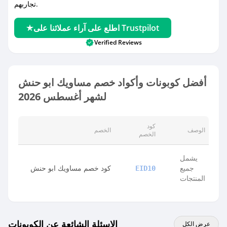
تجاربهم.
اطلع على آراء عملائنا على Trustpilot
Verified Reviews
أفضل كوبونات وأكواد خصم مساويك ابو حنش
لشهر أغسطس 2026
كود
الوصف
الخصم
الخصم
يشمل
جميع
كود خصم مساويك ابو حنش
EID10
المنتجات
الاسئلة الشائعة عن الكوبونات
عرض الكل