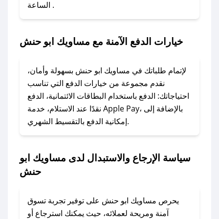
الساعة .
2. الصقه في خانة الدفع عند التسوق من مساويك ابو
حنش.
خيارات الدفع الآمنة مع مساويك ابو حنش
### ماذا أفعل إذا لم يعمل كود الخصم؟
لا تقلق! يمكنك التواصل مع فريق دعم صحصح عبر
الرسائل الخاصة على تويتر أو البريد الإلكتروني،
لإتمام طلباتك في مساويك ابو حنش بسهولة وأمان،
وسنقوم بحل المشكلة في أسرع وقت ممكن.
نقدم مجموعة من خيارات الدفع التي تناسب
احتياجاتك: الدفع باستخدام البطاقات الائتمانية، الدفع
### ماذا أفعل إذا لم أجد كود خصم لمتجري
نقدًا عند الاستلام، خدمة Apple Pay، بالإضافة إلى
المفضل؟
إمكانية الدفع بالتقسيط الشهري.
في حال عدم توفر كوبونات لمتجرك المفضل، يمكنك
مراسلتنا مباشرة وسنعمل على توفير الكوبونات في
سياسة الإرجاع والاستبدال لدى مساويك ابو
أسرع وقت ممكن.
حنش
### كيف تحصل على كوبونات خصم حصرية من
مساويك ابو حنش؟
يحرص مساويك ابو حنش على توفير تجربة تسوق
للحصول على كوبونات وخصومات حصرية، قم بما
آمنة ومريحة لعملائه، حيث يمكنك استرجاع أو