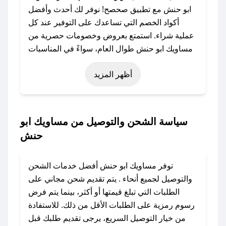
ابو حنش مع تطبيق صحصح! نوفر لك أحدث وأفضل
أكواد الخصم التي تساعدك على التوفير عند كل
عملية شراء. استمتع بعروض وخصومات حصرية من
مساويك ابو حنش طوال العام، سواءً في المناسبات
مثل عيد الفطر، عيد الأضحى، الجمعة البيضاء (شهر
أظهر المزيد
نوفمبر)، رمضان، اليوم الوطني، يوم التأسيس، أو
حتى عروض خاصة أخرى.
### كيف تحصل على كود خصم من مساويك ابو
سياسة الشحن والتوصيل من مساويك ابو
حنش؟
حنش
باستخدام تطبيق صحصح، يمكنك العثور بسهولة على
كود خصم مساويك ابو حنش. وفي حال عدم توفر
توفر مساويك ابو حنش أفضل خدمات الشحن
الكوبون، تواصل معنا عبر تويتر أو البريد الإلكتروني
والتوصيل لجميع أنحاء . يتم تقديم شحن مجاني على
لإضافته بسرعة.
الطلبات التي تبلغ قيمتها أو أكثر، بينما يتم فرض
رسوم رمزية على الطلبات الأقل من ذلك. للاستفادة
### كيفية استخدام كود خصم مساويك ابو حنش؟
من خيار التوصيل السريع، يرجى تقديم طلبك قبل
1. انسخ كود الخصم من تطبيق صحصح.