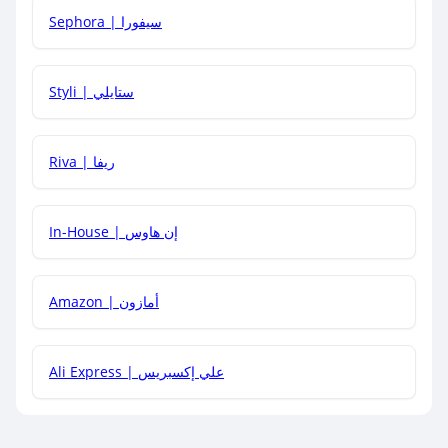
Sephora | سيفورا
هل يمكنني استخدام كود خصم على منتجات معينة فقط؟
Styli | ستايلي
هل يمكنني جمع كود خصم مع العروض الأخرى؟
Riva | ريفا
In-House | إن هاوس
Amazon | أمازون
Ali Express | علي إكسبريس