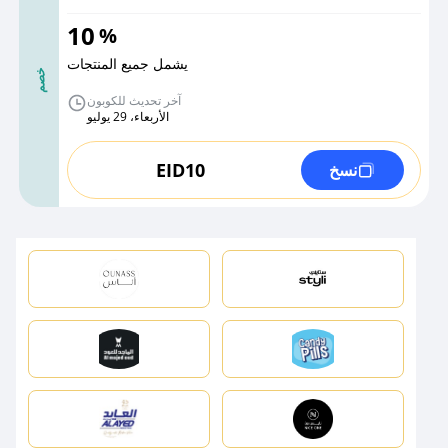
10
%
يشمل جميع المنتجات
خصم
آخر تحديث للكوبون
الأربعاء، 29 يوليو
EID10
نسخ