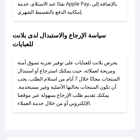
نقدًا عند الاستلام، خدمة Apple Pay، بالإضافة إلى
إمكانية الدفع بالتقسيط الشهري.
### ماذا أفعل إذا لم أجد كود خصم لمتجري
المفضل؟
في حال عدم توفر كوبونات لمتجرك المفضل، يمكنك
سياسة الإرجاع والاستبدال لدى بلانت
مراسلتنا مباشرة وسنعمل على توفير الكوبونات في
للعبايات
أسرع وقت ممكن.
### كيف تحصل على كوبونات خصم حصرية من
يحرص بلانت للعبايات على توفير تجربة تسوق آمنة
بلانت للعبايات؟
ومريحة لعملائه، حيث يمكنك استرجاع أو استبدال
للحصول على كوبونات وخصومات حصرية، قم بما
المنتجات مجانًا خلال 7 أيام من استلام الطلب. يجب
يلي:
أن تكون المنتجات بحالتها الأصلية وغير مستخدمة.
- اضغط على أيقونة متابعة لمتجر بلانت للعبايات في
يمكنك تقديم طلب الإرجاع بسهولة عبر موقعنا
تطبيق صحصح.
الإلكتروني أو من خلال خدمة العملاء.
- تابع حسابنا الرسمي على تويتر وقم بتفعيل زر
التنبيهات.
- قم بتفعيل إشعارات تطبيق صحصح ليصلك كل
جديد.