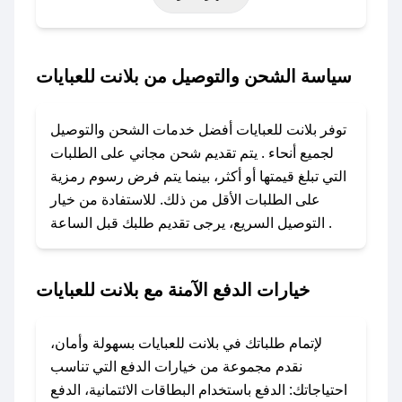
حتى عروض خاصة أخرى.
### كيف تحصل على كود خصم من بلانت للعبايات؟
سياسة الشحن والتوصيل من بلانت للعبايات
باستخدام تطبيق صحصح، يمكنك العثور بسهولة على
كود خصم بلانت للعبايات. وفي حال عدم توفر
توفر بلانت للعبايات أفضل خدمات الشحن والتوصيل
الكوبون، تواصل معنا عبر تويتر أو البريد الإلكتروني
لجميع أنحاء . يتم تقديم شحن مجاني على الطلبات
لإضافته بسرعة.
التي تبلغ قيمتها أو أكثر، بينما يتم فرض رسوم رمزية
على الطلبات الأقل من ذلك. للاستفادة من خيار
### كيفية استخدام كود خصم بلانت للعبايات؟
التوصيل السريع، يرجى تقديم طلبك قبل الساعة .
1. انسخ كود الخصم من تطبيق صحصح.
2. الصقه في خانة الدفع عند التسوق من بلانت
للعبايات.
خيارات الدفع الآمنة مع بلانت للعبايات
### ماذا أفعل إذا لم يعمل كود الخصم؟
لا تقلق! يمكنك التواصل مع فريق دعم صحصح عبر
لإتمام طلباتك في بلانت للعبايات بسهولة وأمان،
الرسائل الخاصة على تويتر أو البريد الإلكتروني،
نقدم مجموعة من خيارات الدفع التي تناسب
وسنقوم بحل المشكلة في أسرع وقت ممكن.
احتياجاتك: الدفع باستخدام البطاقات الائتمانية، الدفع