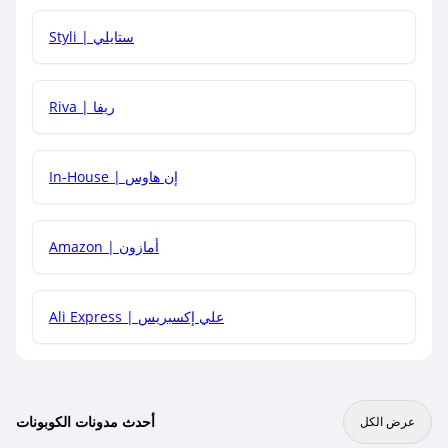
هل يمكنني استخدام كود خصم على منتجات معينة فقط؟
Styli | ستايلي
هل يمكنني جمع كود خصم مع العروض الأخرى؟
Riva | ريفا
In-House | إن هاوس
Amazon | أمازون
Ali Express | علي إكسبريس
أحدث مدونات الكوبونات
عرض الكل