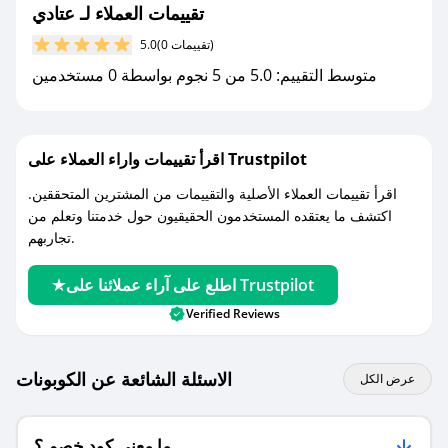
تقييمات العملاء لـ عتادي
مع صحصح، تسوق بذكاء ووفّر على كل مشترياتك مع
(0 تقييمات)
5.0
كوبونات خصم حصرية من عتادي!
متوسط التقييم: 5.0 من 5 نجوم بواسطة 0 مستخدمين
اقرأ تقييمات واراء العملاء على Trustpilot
اقرأ تقييمات العملاء الأصلية والتقييمات من المشترين المتحققين.
اكتشف ما يعتقده المستخدمون الحقيقيون حول خدمتنا وتعلم من
تجاربهم.
اطلع على آراء عملائنا على Trustpilot
Verified Reviews
الاسئلة الشائعة عن الكوبونات
عرض الكل
ما معنى كود خصم ؟