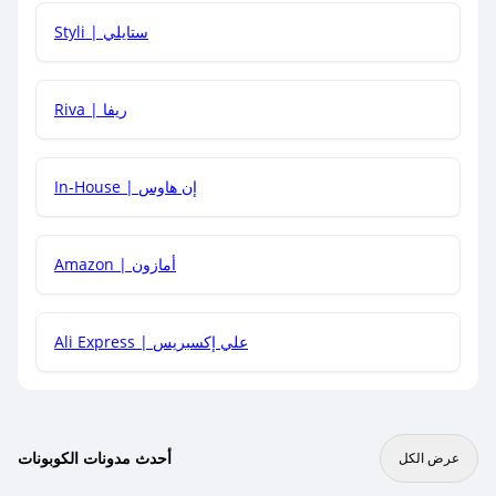
هل يمكنني استخدام كود خصم على منتجات معينة فقط؟
Styli | ستايلي
هل يمكنني جمع كود خصم مع العروض الأخرى؟
Riva | ريفا
In-House | إن هاوس
Amazon | أمازون
Ali Express | علي إكسبريس
أحدث مدونات الكوبونات
عرض الكل