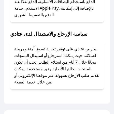
الدفع باستخدام البطاقات الائتمانية، الدفع نقدًا عند
### ماذا أفعل إذا لم أجد كود خصم لمتجري
الاستلام، خدمة Apple Pay، بالإضافة إلى إمكانية
الدفع بالتقسيط الشهري.
المفضل؟
في حال عدم توفر كوبونات لمتجرك المفضل، يمكنك
مراسلتنا مباشرة وسنعمل على توفير الكوبونات في
سياسة الإرجاع والاستبدال لدى عتادي
أسرع وقت ممكن.
### كيف تحصل على كوبونات خصم حصرية من
يحرص عتادي على توفير تجربة تسوق آمنة ومريحة
عتادي؟
لعملائه، حيث يمكنك استرجاع أو استبدال المنتجات
للحصول على كوبونات وخصومات حصرية، قم بما
مجانًا خلال 7 أيام من استلام الطلب. يجب أن تكون
يلي:
المنتجات بحالتها الأصلية وغير مستخدمة. يمكنك
- اضغط على أيقونة متابعة لمتجر عتادي في تطبيق
تقديم طلب الإرجاع بسهولة عبر موقعنا الإلكتروني أو
صحصح.
من خلال خدمة العملاء.
- تابع حسابنا الرسمي على تويتر وقم بتفعيل زر
التنبيهات.
- قم بتفعيل إشعارات تطبيق صحصح ليصلك كل
جديد.