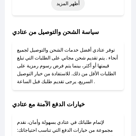
أظهر المزيد
اليوم الوطني، يوم التأسيس، أو حتى عروض خاصة
أخرى.
### كيف تحصل على كود خصم من عتادي؟
سياسة الشحن والتوصيل من عتادي
باستخدام تطبيق صحصح، يمكنك العثور بسهولة على
كود خصم عتادي. وفي حال عدم توفر الكوبون،
توفر عتادي أفضل خدمات الشحن والتوصيل لجميع
تواصل معنا عبر تويتر أو البريد الإلكتروني لإضافته
أنحاء . يتم تقديم شحن مجاني على الطلبات التي تبلغ
بسرعة.
قيمتها أو أكثر، بينما يتم فرض رسوم رمزية على
الطلبات الأقل من ذلك. للاستفادة من خيار التوصيل
### كيفية استخدام كود خصم عتادي؟
السريع، يرجى تقديم طلبك قبل الساعة .
1. انسخ كود الخصم من تطبيق صحصح.
2. الصقه في خانة الدفع عند التسوق من عتادي.
خيارات الدفع الآمنة مع عتادي
### ماذا أفعل إذا لم يعمل كود الخصم؟
لا تقلق! يمكنك التواصل مع فريق دعم صحصح عبر
الرسائل الخاصة على تويتر أو البريد الإلكتروني،
لإتمام طلباتك في عتادي بسهولة وأمان، نقدم
وسنقوم بحل المشكلة في أسرع وقت ممكن.
مجموعة من خيارات الدفع التي تناسب احتياجاتك: