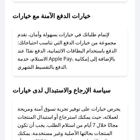
2. الصقه في خانة الدفع عند التسوق من خيارات.
خيارات الدفع الآمنة مع خيارات
### ماذا أفعل إذا لم يعمل كود الخصم؟
لا تقلق! يمكنك التواصل مع فريق دعم صحصح عبر
الرسائل الخاصة على تويتر أو البريد الإلكتروني،
لإتمام طلباتك في خيارات بسهولة وأمان، نقدم
وسنقوم بحل المشكلة في أسرع وقت ممكن.
مجموعة من خيارات الدفع التي تناسب احتياجاتك:
الدفع باستخدام البطاقات الائتمانية، الدفع نقدًا عند
### ماذا أفعل إذا لم أجد كود خصم لمتجري
الاستلام، خدمة Apple Pay، بالإضافة إلى إمكانية
الدفع بالتقسيط الشهري.
المفضل؟
في حال عدم توفر كوبونات لمتجرك المفضل، يمكنك
مراسلتنا مباشرة وسنعمل على توفير الكوبونات في
سياسة الإرجاع والاستبدال لدى خيارات
أسرع وقت ممكن.
### كيف تحصل على كوبونات خصم حصرية من
يحرص خيارات على توفير تجربة تسوق آمنة ومريحة
خيارات؟
لعملائه، حيث يمكنك استرجاع أو استبدال المنتجات
للحصول على كوبونات وخصومات حصرية، قم بما
مجانًا خلال 7 أيام من استلام الطلب. يجب أن تكون
يلي:
المنتجات بحالتها الأصلية وغير مستخدمة. يمكنك