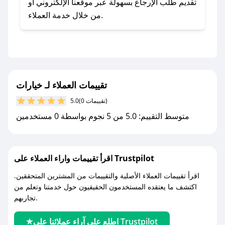
- اضغط على أيقونة متابعة لمتجر خيارات في تطبيق
تقديم طلب الإرجاع بسهولة عبر موقعنا الإلكتروني أو
صحصح.
من خلال خدمة العملاء.
- تابع حسابنا الرسمي على تويتر وقم بتفعيل زر
التنبيهات.
- قم بتفعيل إشعارات تطبيق صحصح ليصلك كل
جديد.
تقييمات العملاء لـ خيارات
مع صحصح، تسوق بذكاء ووفّر على كل مشترياتك مع
(0 تقييمات)
5.0
كوبونات خصم حصرية من خيارات!
متوسط التقييم: 5.0 من 5 نجوم بواسطة 0 مستخدمين
اقرأ تقييمات واراء العملاء على Trustpilot
اقرأ تقييمات العملاء الأصلية والتقييمات من المشترين المتحققين.
اكتشف ما يعتقده المستخدمون الحقيقيون حول خدمتنا وتعلم من
تجاربهم.
اطلع على آراء عملائنا على Trustpilot