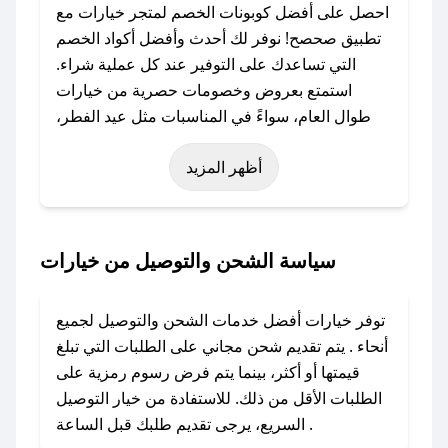
احصل على أفضل كوبونات الخصم لمتجر خيارات مع
تطبيق صحصح! نوفر لك أحدث وأفضل أكواد الخصم
التي تساعدك على التوفير عند كل عملية شراء.
استمتع بعروض وخصومات حصرية من خيارات
طوال العام، سواءً في المناسبات مثل عيد الفطر،
عيد الأضحى، الجمعة البيضاء (شهر نوفمبر)، رمضان،
أظهر المزيد
اليوم الوطني، يوم التأسيس، أو حتى عروض خاصة
أخرى.
### كيف تحصل على كود خصم من خيارات؟
سياسة الشحن والتوصيل من خيارات
باستخدام تطبيق صحصح، يمكنك العثور بسهولة على
كود خصم خيارات. وفي حال عدم توفر الكوبون،
توفر خيارات أفضل خدمات الشحن والتوصيل لجميع
تواصل معنا عبر تويتر أو البريد الإلكتروني لإضافته
أنحاء . يتم تقديم شحن مجاني على الطلبات التي تبلغ
بسرعة.
قيمتها أو أكثر، بينما يتم فرض رسوم رمزية على
الطلبات الأقل من ذلك. للاستفادة من خيار التوصيل
### كيفية استخدام كود خصم خيارات؟
السريع، يرجى تقديم طلبك قبل الساعة .
1. انسخ كود الخصم من تطبيق صحصح.