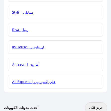
هل يمكنني استخدام كود خصم على منتجات معينة فقط؟
Styli | ستايلي
هل يمكنني جمع كود خصم مع العروض الأخرى؟
Riva | ريفا
In-House | إن هاوس
Amazon | أمازون
Ali Express | علي إكسبريس
أحدث مدونات الكوبونات
عرض الكل