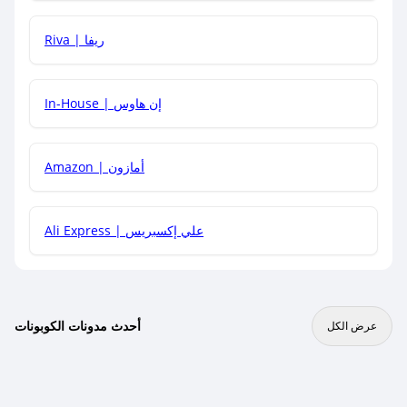
هل يمكنني جمع كود خصم مع العروض الأخرى؟
Riva | ريفا
In-House | إن هاوس
Amazon | أمازون
Ali Express | علي إكسبريس
أحدث مدونات الكوبونات
عرض الكل