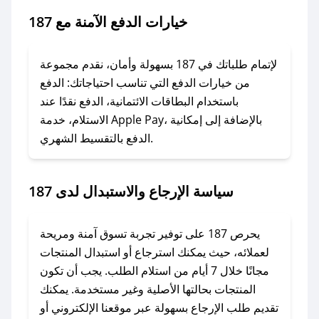
### ماذا أفعل إذا لم يعمل كود الخصم؟
خيارات الدفع الآمنة مع 187
لا تقلق! يمكنك التواصل مع فريق دعم صحصح عبر
الرسائل الخاصة على تويتر أو البريد الإلكتروني،
وسنقوم بحل المشكلة في أسرع وقت ممكن.
لإتمام طلباتك في 187 بسهولة وأمان، نقدم مجموعة
من خيارات الدفع التي تناسب احتياجاتك: الدفع
### ماذا أفعل إذا لم أجد كود خصم لمتجري
باستخدام البطاقات الائتمانية، الدفع نقدًا عند
المفضل؟
الاستلام، خدمة Apple Pay، بالإضافة إلى إمكانية
الدفع بالتقسيط الشهري.
في حال عدم توفر كوبونات لمتجرك المفضل، يمكنك
مراسلتنا مباشرة وسنعمل على توفير الكوبونات في
أسرع وقت ممكن.
سياسة الإرجاع والاستبدال لدى 187
### كيف تحصل على كوبونات خصم حصرية من
187؟
يحرص 187 على توفير تجربة تسوق آمنة ومريحة
للحصول على كوبونات وخصومات حصرية، قم بما
لعملائه، حيث يمكنك استرجاع أو استبدال المنتجات
يلي:
مجانًا خلال 7 أيام من استلام الطلب. يجب أن تكون
- اضغط على أيقونة متابعة لمتجر 187 في تطبيق
المنتجات بحالتها الأصلية وغير مستخدمة. يمكنك
صحصح.
تقديم طلب الإرجاع بسهولة عبر موقعنا الإلكتروني أو