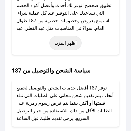
تطبيق صحصح! نوفر لك أحدث وأفضل أكواد الخصم
التي تساعدك على التوفير عند كل عملية شراء.
استمتع بعروض وخصومات حصرية من 187 طوال
العام، سواءً في المناسبات مثل عيد الفطر، عيد
الأضحى، الجمعة البيضاء (شهر نوفمبر)، رمضان،
أظهر المزيد
اليوم الوطني، يوم التأسيس، أو حتى عروض خاصة
أخرى.
### كيف تحصل على كود خصم من 187؟
سياسة الشحن والتوصيل من 187
باستخدام تطبيق صحصح، يمكنك العثور بسهولة على
كود خصم 187. وفي حال عدم توفر الكوبون، تواصل
توفر 187 أفضل خدمات الشحن والتوصيل لجميع
معنا عبر تويتر أو البريد الإلكتروني لإضافته بسرعة.
أنحاء . يتم تقديم شحن مجاني على الطلبات التي تبلغ
قيمتها أو أكثر، بينما يتم فرض رسوم رمزية على
### كيفية استخدام كود خصم 187؟
الطلبات الأقل من ذلك. للاستفادة من خيار التوصيل
1. انسخ كود الخصم من تطبيق صحصح.
السريع، يرجى تقديم طلبك قبل الساعة .
2. الصقه في خانة الدفع عند التسوق من 187.