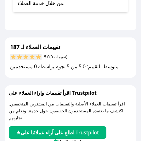
- تابع حسابنا الرسمي على تويتر وقم بتفعيل زر
من خلال خدمة العملاء.
التنبيهات.
- قم بتفعيل إشعارات تطبيق صحصح ليصلك كل
جديد.
مع صحصح، تسوق بذكاء ووفّر على كل مشترياتك مع
تقييمات العملاء لـ 187
كوبونات خصم حصرية من 187!
(0 تقييمات)
5.0
متوسط التقييم: 5.0 من 5 نجوم بواسطة 0 مستخدمين
اقرأ تقييمات واراء العملاء على Trustpilot
اقرأ تقييمات العملاء الأصلية والتقييمات من المشترين المتحققين.
اكتشف ما يعتقده المستخدمون الحقيقيون حول خدمتنا وتعلم من
تجاربهم.
اطلع على آراء عملائنا على Trustpilot