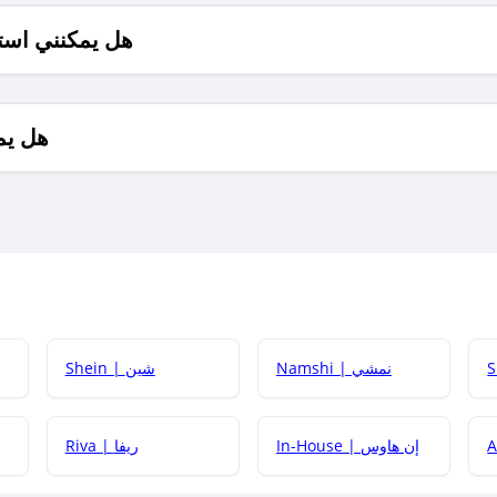
هل يمكنني است
هل يم
Namshi | نمشي
Shein | شين
كيف أحصل على
In-House | إن هاوس
Riva | ريفا