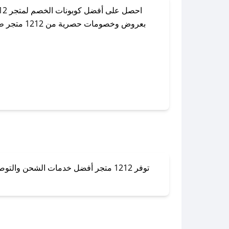
بعروض وخص
توفر 1212 متجر أفضل خدمات الشحن وا
لا تقلق! يمكنك التواص
في 