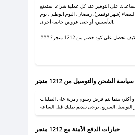
واد الخصم التي تساعدك على التوفير عند كل عملية شراء. استمتع
، الجمعة البيضاء (شهر نوفمبر)، رمضان، اليوم الوطني، يوم
التأسيس، أو حتى عروض خاصة أخرى.
### كيف تحصل على كود خصم من 1212 متجر؟
ال عدم توفر الكوبون، تواصل معنا عبر تويتر أو البريد الإلكتروني لإضافته بسرعة.
### كيفية استخدام كود خصم 1212 متجر؟
1. انسخ كود الخصم من تطبيق صحصح.
2. الصقه في خانة الدفع عند التسوق من 1212 متجر.
سياسة الشحن والتوصيل من 1212 متجر
### ماذا أفعل إذا لم يعمل كود الخصم؟
ا أو أكثر، بينما يتم فرض رسوم رمزية على الطلبات
تروني، وسنقوم بحل المشكلة في أسرع وقت ممكن.
### ماذا أفعل إذا لم أجد كود خصم لمتجري المفضل؟
نعمل على توفير الكوبونات في أسرع وقت ممكن.
خيارات الدفع الآمنة مع 1212 متجر