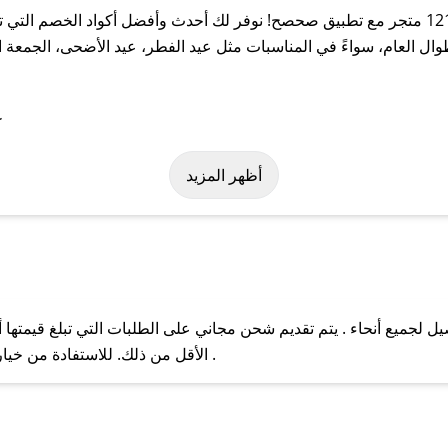
احصل على أفضل كوبونات الخصم لمتجر 1212 متجر مع تطبيق صحصح! نوفر لك أحدث وأفضل أك
ومات حصرية من 1212 متجر طوال العام، سواءً في المناسبات مثل عيد الفطر، عيد الأضحى
باستخدام تطبيق صحصح، يمكنك العثور بسهولة على كود خصم 1212 متجر. وفي ح
أظهر المزيد
لتوصيل لجميع أنحاء . يتم تقديم شحن مجاني على الطلبات التي تبلغ قيمته
ل مع فريق دعم صحصح عبر الرسائل الخاصة على تويتر أو البريد الإلك
الأقل من ذلك. للاستفادة من خيار التوصيل السريع، يرجى تقديم طلبك قبل الساعة .
حال عدم توفر كوبونات لمتجرك المفضل، يمكنك مراسلتنا مباشرة وس