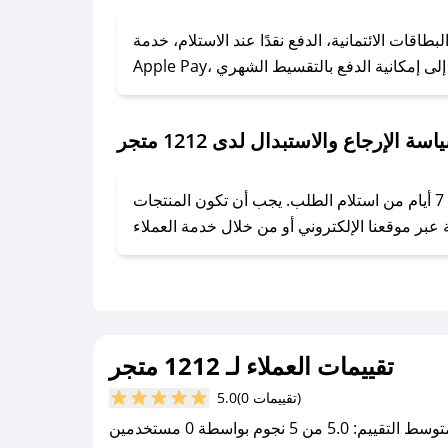
### كيف تحصل على كوبونات خصم حصرية من 1212 متجر؟
ول على كوبونات وخصومات حصرية، قم بما يلي:
ام البطاقات الائتمانية، الدفع نقدًا عند الاستلام، خدمة
- اضغط على أيقونة متابعة لمتجر 1212 متجر في تطبيق صحصح.
- تابع حسابنا الرسمي على تويتر وقم بتفعيل زر التنبيهات.
- قم بتفعيل إشعارات تطبيق صحصح ليصلك كل جديد.
سة الإرجاع والاستبدال لدى 1212 متجر
يحرص 1212 متجر على توفير تجربة تسوق آمنة ومريحة لعملائه، حيث يمكنك استرجاع أو استبدال المنتجات مجانًا خلال 7 أيام من استلام الطلب. يجب أن تكون المنتجات
تقييمات العملاء لـ 1212 متجر
(0 تقييمات)
5.0
سط التقييم: 5.0 من 5 نجوم بواسطة 0 مستخدمين