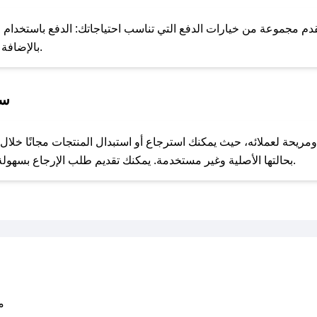
للحص
 بسهولة وأمان، نقدم مجموعة من خيارات الدفع التي تناسب احتياجاتك: الدفع باستخد
Apple Pay، بالإضافة إلى إمكانية الدفع بالتقسيط الشهري.
سيا
مع صحصح، تسوق بذكاء ووفّر على كل مشترياتك مع كوبونات خصم حصرية من 1212 متجر!
بحالتها الأصلية وغير مستخدمة. يمكنك تقديم طلب الإرجاع بسهولة عبر موقعنا الإلكتروني أو من خلال خدمة العملاء.
متو