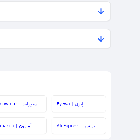
Eyewa | إيوي
Snowhite | سنووايت
Ali Express | علي إكسبريس
Amazon | أمازون