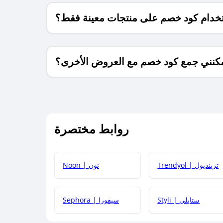
خدام كود خصم على منتجات معينة فقط؟
كنني جمع كود خصم مع العروض الأخرى؟
ما معنى كود خصم ؟
روابط مختصرة
كيف يمكنك استخدام كود الخصم؟
Trendyol | ترينديول
Noon | نون
 أحدث أكواد الخصم والعروض للمتاجر؟
Styli | ستايلي
Sephora | سيفورا