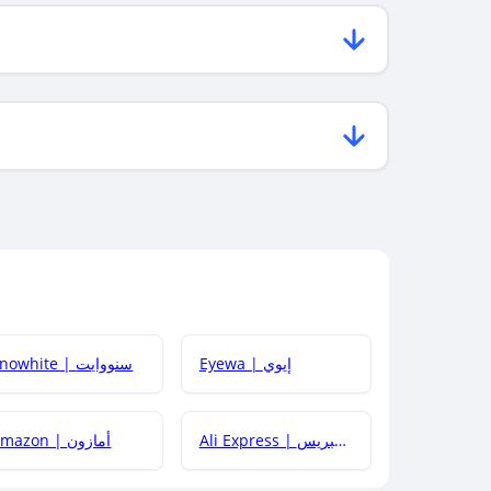
Eyewa | إيوي
Snowhite | سنووايت
Ali Express | علي إكسبريس
Amazon | أمازون