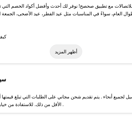
صل على أفضل كوبونات الخصم لمتجر 050 للاتصالات مع تطبيق صحصح! نوفر لك أحدث وأفضل أكو
حصرية من 050 للاتصالات طوال العام، سواءً في المناسبات مثل عيد الفطر، عيد الأضحى
باستخدام تطبيق صحصح، يمكنك العثور بسهولة على كود خصم 050 للاتصالات. وفي حال
أظهر المزيد
سياس
لتوصيل لجميع أنحاء . يتم تقديم شحن مجاني على الطلبات التي تبلغ قيمته
ل مع فريق دعم صحصح عبر الرسائل الخاصة على تويتر أو البريد الإلك
الأقل من ذلك. للاستفادة من خيار التوصيل السريع، يرجى تقديم طلبك قبل الساعة .
حال عدم توفر كوبونات لمتجرك المفضل، يمكنك مراسلتنا مباشرة وس