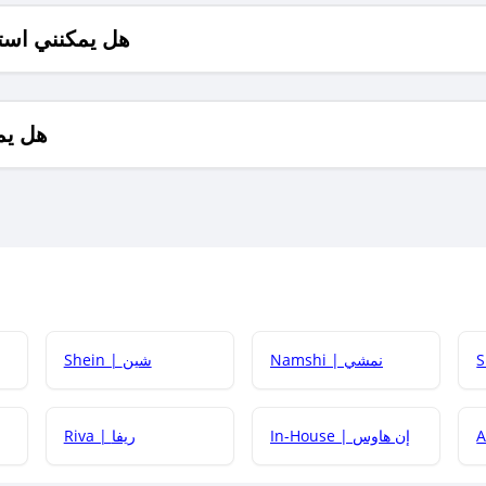
هل يمكنني است
هل يم
Namshi | نمشي
Shein | شين
كيف أحصل على
In-House | إن هاوس
Riva | ريفا