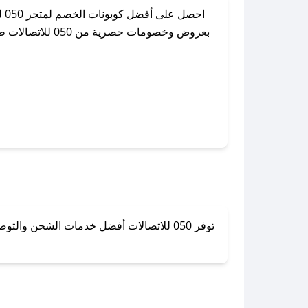
اح
بعروض وخصومات 
توفر 050 للاتصالات أفضل خدمات الشحن وا
لا تقلق! يمكنك التواص
في 