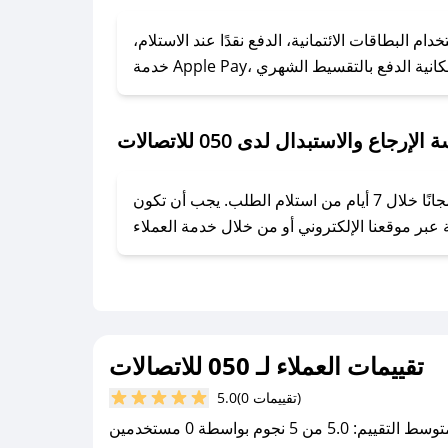
### كيف تحصل على كوبونات خصم حصرية من 050 للاتصالات؟
ول على كوبونات وخصومات حصرية، قم بما يلي:
استخدام البطاقات الائتمانية، الدفع نقدًا عند الاستلام،
- اضغط على أيقونة متابعة لمتجر 050 للاتصالات في تطبيق صحصح.
- تابع حسابنا الرسمي على تويتر وقم بتفعيل زر التنبيهات.
- قم بتفعيل إشعارات تطبيق صحصح ليصلك كل جديد.
لإرجاع والاستبدال لدى 050 للاتصالات
يحرص 050 للاتصالات على توفير تجربة تسوق آمنة ومريحة لعملائه، حيث يمكنك استرجاع أو استبدال المنتجات مجانًا خلال 7 أيام من استلام الطلب. يجب أن تكون
تقييمات العملاء لـ 050 للاتصالات
(0 تقييمات)
5.0
سط التقييم: 5.0 من 5 نجوم بواسطة 0 مستخدمين