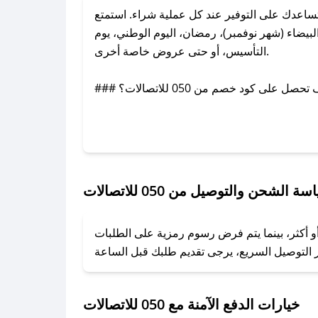
اد الخصم التي تساعدك على التوفير عند كل عملية شراء. استمتع
، الجمعة البيضاء (شهر نوفمبر)، رمضان، اليوم الوطني، يوم
التأسيس، أو حتى عروض خاصة أخرى.
### كيف تحصل على كود خصم من 050 للاتصالات؟
 عدم توفر الكوبون، تواصل معنا عبر تويتر أو البريد الإلكتروني لإضافته بسرعة.
### كيفية استخدام كود خصم 050 للاتصالات؟
1. انسخ كود الخصم من تطبيق صحصح.
2. الصقه في خانة الدفع عند التسوق من 050 للاتصالات.
ة الشحن والتوصيل من 050 للاتصالات
### ماذا أفعل إذا لم يعمل كود الخصم؟
ا أو أكثر، بينما يتم فرض رسوم رمزية على الطلبات
تروني، وسنقوم بحل المشكلة في أسرع وقت ممكن.
### ماذا أفعل إذا لم أجد كود خصم لمتجري المفضل؟
نعمل على توفير الكوبونات في أسرع وقت ممكن.
خيارات الدفع الآمنة مع 050 للاتصالات