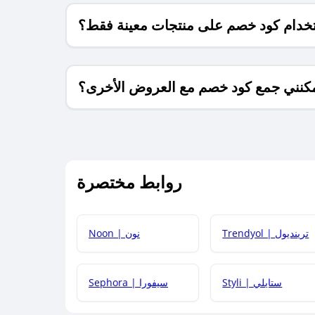
خدام كود خصم على منتجات معينة فقط؟
كنني جمع كود خصم مع العروض الأخرى؟
ما معنى كود خصم ؟
روابط مختصرة
كيف يمكنك استخدام كود الخصم؟
Trendyol | ترينديول
Noon | نون
 أحدث أكواد الخصم والعروض للمتاجر؟
Styli | ستايلي
Sephora | سيفورا