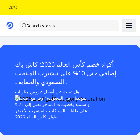
Search stores
أكواد خصم كأس العالم 2026: كاش باك
إضافي حتى 10% على تيشيرت المنتخب
السعودي والخفايف .
هل تبحث عن أفضل عروض مباريات
المونديال في السعودية؟ وفر مع صحصح
واستمتع بخصومات المتاجر تصل إلى 75%
على طلبات السناكات والتيشيرت الأخضر
طوال كأس العالم 2026.