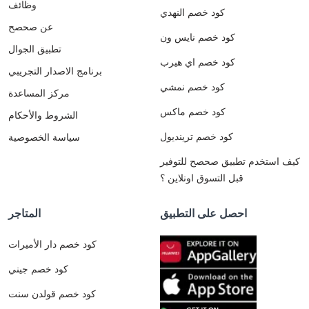
وظائف
كود خصم النهدي
عن صحصح
كود خصم نايس ون
تطبيق الجوال
كود خصم اي هيرب
برنامج الاصدار التجريبي
كود خصم نمشي
مركز المساعدة
كود خصم ماكس
الشروط والأحكام
كود خصم ترينديول
سياسة الخصوصية
كيف استخدم تطبيق صحصح للتوفير
قبل التسوق اونلاين ؟
احصل على التطبيق
المتاجر
كود خصم دار الأميرات
كود خصم جيني
كود خصم قولدن سنت