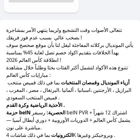
تتعالى الأصوات وقت التشجيع ولربما ينتهي الأمر بمشاجرة
بصخب عالي بسبب عدم فوز فريقك !
يأتي المونديال بركلاته المفاجئة ليقل لنا بأن موقع صحصح سوف
يهدأ الخلافات بتقديم اكواد خصم تصل لغاية 45% بمناسبة
انطلاقة كأس العالم 2026 !
تتنوع هذه الأكواد لتشمل أكثر الفئات بحثا وطلباً خلال مشاهدة
مبارايات كأس العالم :
أزياء المونديال وقمصان المنتخبات
بما في ذلك قميص منتخب
البرازيل ، الأرجنتين ،اسبانيا ، ألمانيا ،البرتغال ، مصر ، المغرب ،
قميص المنتخب السعودي .
الأحذية الرياضية وكرة القدم .
حزمة beIN الحصرية:
رسيفر beIN PVR + اشتراك 12 شهراً
يشمل كأس العالم + الدوريات الأوروبية + دوري أبطال آسيا —
مباشرة على نون.
بما في ذلك شاشات 4K وبروجيكتر وغيرها .
الكترونيات